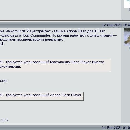
12 Янв 2021 18:49
же Newgrounds Player требует наличия Adobe Flash для IE. Как
-файлов для Total Commander. Но как они работают с флеш-играми —
ию должны воспроизводить нормально.
.1
:
). Требуется установленный Macromedia Flash Player. Вместо
дной версии.
сти):
). Требуется установленный Adobe Flash Player.
 19:17
14 Янв 2021 01:08