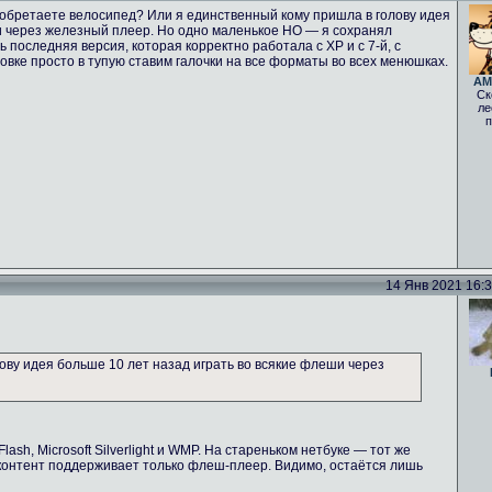
зобретаете велосипед? Или я единственный кому пришла в голову идея
и через железный плеер. Но одно маленькое НО — я сохранял
 последняя версия, которая корректно работала с ХР и с 7-й, с
вке просто в тупую ставим галочки на все форматы во всех менюшках.
AM
Ск
ле
п
14 Янв 2021 16:38
ову идея больше 10 лет назад играть во всякие флеши через
ash, Microsoft Silverlight и WMP. На стареньком нетбуке — тот же
-контент поддерживает только флеш-плеер. Видимо, остаётся лишь