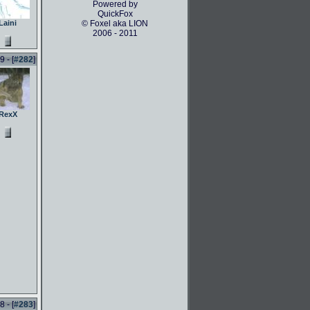
Powered by
QuickFox
Laini
© Foxel aka LION
2006 - 2011
 - [
#282
]
RexX
 - [
#283
]