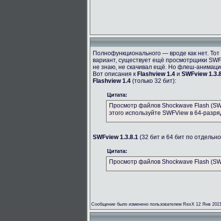
Полнофункционального — вроде как нет. Тот 
вариант, существует ещё просмотрщики SWF
не знаю, не скачивал ещё. Но флеш-анимац
Вот описания к
Flashview 1.4
и
SWFview 1.3.8
Flashview 1.4
(только 32 бит):
Цитата:
Просмотр файлов Shockwave Flash (SWF
этого используйте SWFView в 64-разря
SWFview 1.3.8.1
(32 бит и 64 бит по отдельно
Цитата:
Просмотр файлов Shockwave Flash (SWF
Сообщение было изменено пользователем RexX 12 Янв 2021