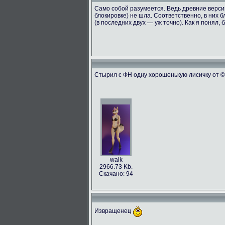
Само собой разумеется. Ведь древние версии
блокировке) не шла. Соответственно, в них б
(в последних двух — уж точно). Как я понял,
Стырил с ФН одну хорошенькую лисичку от © t
walk
2966.73 Kb.
Скачано: 94
Извращенец