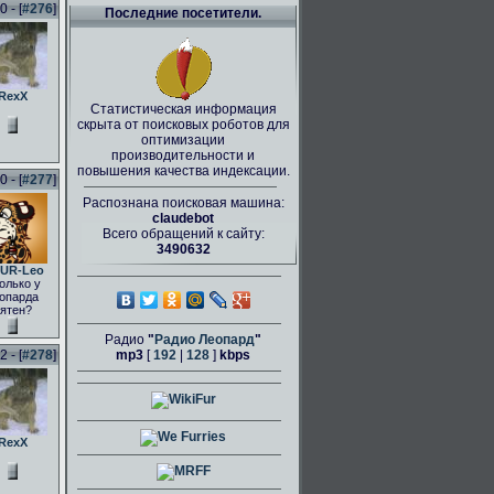
 - [
#276
]
Последние посетители.
RexX
Статистическая информация
скрыта от поисковых роботов для
оптимизации
производительности и
повышения качества индексации.
 - [
#277
]
Распознана поисковая машина:
claudebot
Всего обращений к сайту:
3490632
UR-Leo
олько у
опарда
ятен?
Радио
"
Радио Леопард
"
 - [
#278
]
mp3
[
192
|
128
]
kbps
RexX