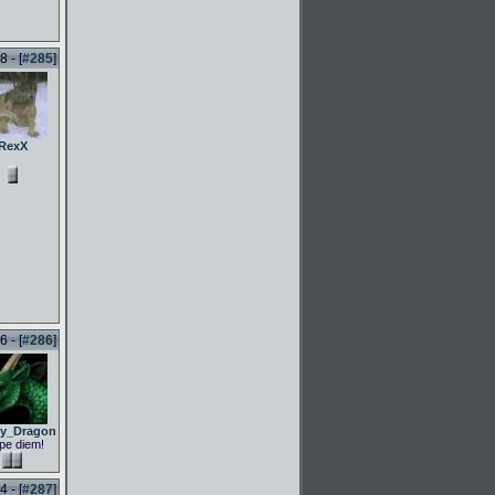
 - [
#285
]
RexX
 - [
#286
]
ly_Dragon
pe diem!
 - [
#287
]