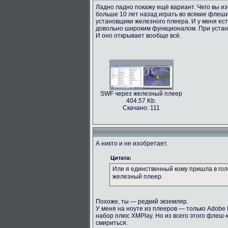
Ладно ладно покажу ещё вариант. Чего вы и
больше 10 лет назад играть во всякие флеш
установщики железного плеера. И у меня есть
довольно широким функционалом. При устано
И оно открывает вообще всё.
SWF через железный плеер
404.57 Kb.
Скачано: 111
А никто и не изобретает.
Цитата:
Или я единственный кому пришла в гол
железный плеер.
Похоже, ты — редкий экземляр.
У меня на ноуте из плееров — только Adobe Fl
набор плюс XMPlay. Но из всего этого флеш
смириться.