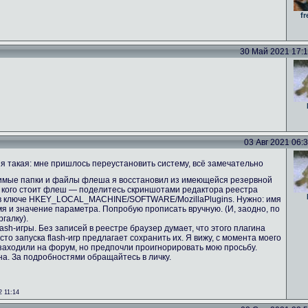
fr
30 Май 2021 17:13
03 Авг 2021 06:36
 такая: мне пришлось переустановить систему, всё замечательно
имые папки и файлы флеша я восстановил из имеющейся резервной
 У кого стоит флеш — поделитесь скриншотами редактора реестра
 в ключе HKEY_LOCAL_MACHINE/SOFTWARE/MozillaPlugins. Нужно: имя
имя и значение параметра. Попробую прописать вручную. (И, заодно, по
галку).
ash-игры. Без записей в реестре браузер думает, что этого плагина
сто запуска flash-игр предлагает сохранить их. Я вижу, с момента моего
аходили на форум, но предпочли проигнорировать мою просьбу.
а. За подробностями обращайтесь в личку.
 11:14