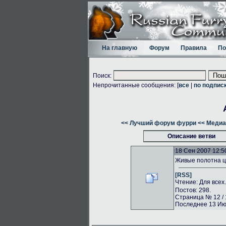
На главную
Форум
Правила
По
Поиск:
Непрочитанные сообщения: [
все
|
по подпис
<< Лучший форум фурри
<< Медиа
Описание ветви
18 Сен 2007 12:5
Живые полотна ц
[RSS]
Чтение: Для всех
Постов: 298.
Страница № 12 / 
Последнее 13 Июл