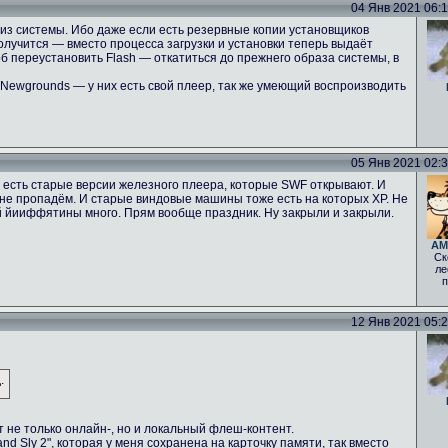
04 Янв 2021 06:10
 из системы. Ибо даже если есть резервные копии установщиков
получится — вместо процесса загрузки и установки теперь выдаёт
 переустановить Flash — откатиться до прежнего образа системы, в
 Newgrounds — у них есть свой плеер, так же умеющий воспроизводить
05 Янв 2021 02:30
И есть старые версии железного плеера, которые SWF открывают. И
то не пропадём. И старые виндовые машины тоже есть на которых ХР. Не
ой йииффятины много. Прям вообще праздник. Ну закрыли и закрыли.
AM
Ск
ле
п
12 Янв 2021 05:22
.
 не только онлайн-, но и локальный флеш-контент.
and Sly 2", которая у меня сохранена на карточку памяти, так вместо