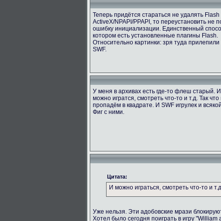
Теперь придётся стараться не удалять Flash
ActiveX/NPAPI/PPAPI, то переустановить не 
ошибку инициализации. Единственный способ
котором есть установленные плагины Flash.
Относительно картинки: зря туда прилепили
SWF.
У меня в архивах есть где-то флеш старый. 
можно игратся, смотреть что-то и т.д. Так ч
пропадём в квадрате. И SWF игрулек и всяк
Фиг с ними.
Цитата:
И можно играться, смотреть что-то и т.д
Уже нельзя. Эти адобовские мрази блокируют
Хотел было сегодня поиграть в игру "William 