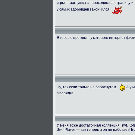
игры — заглушка с переходом на страницу и
у самих адобовцев закончился!
Я говорю про комп, у которого интернет физ
Ну, так если только на бабахнутом.
А у м
в порядке.
У меня тоже достаточная коллекция .swf. Ко
SwiffPlayer — так теперь и он не работает!