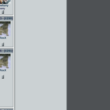
eefurry
мяу
 - [
#290
]
RexX
 - [
#291
]
RexX