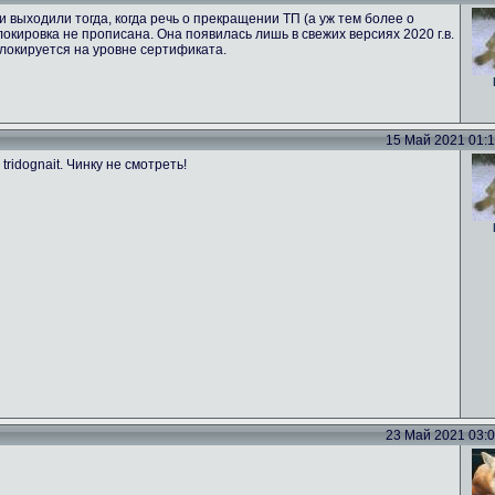
 выходили тогда, когда речь о прекращении ТП (а уж тем более о
локировка не прописана. Она появилась лишь в свежих версиях 2020 г.в.
 блокируется на уровне сертификата.
15 Май 2021 01:17
ridognait. Чинку не смотреть!
23 Май 2021 03:02