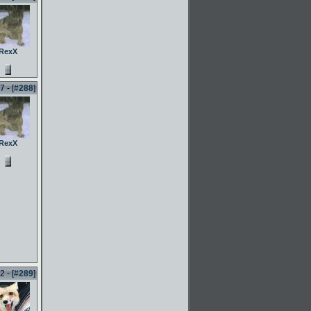
RexX
 - [
#288
]
RexX
 - [
#289
]