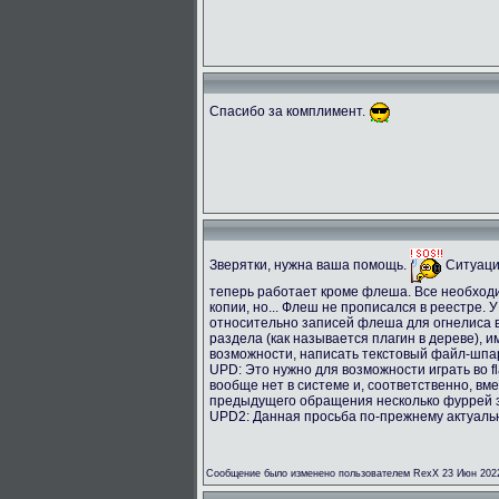
Спасибо за комплимент.
Зверятки, нужна ваша помощь.
Ситуация
теперь работает кроме флеша. Все необход
копии, но... Флеш не прописался в реестре.
относительно записей флеша для огнелиса
раздела (как называется плагин в дереве), 
возможности, написать текстовый файл-шпар
UPD: Это нужно для возможности играть во fl
вообще нет в системе и, соответственно, вме
предыдущего обращения несколько фуррей з
UPD2: Данная просьба по-прежнему актуальн
Сообщение было изменено пользователем RexX 23 Июн 2022