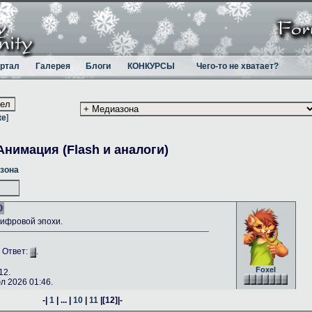
ртал
Галерея
Блоги
КОНКУРСЫ
Чего-то не хватает?
ке
]
Анимация (Flash и аналоги)
зона
0
ифровой эпохи.
. Ответ:
.
Foxel
12.
 2026 01:46.
-|
1
| ... |
10
|
11
|
[12]
|-