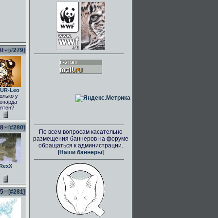
 - [
#279
]
UR-Leo
олько у
опарда
ятен?
 - [
#280
]
По всем вопросам касательно
размещения баннеров на форуме
обращаться к администрации.
[
Наши баннеры
]
RexX
 - [
#281
]