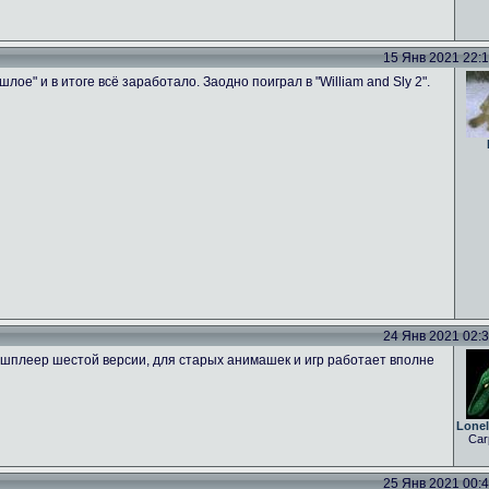
15 Янв 2021 22:18
лое" и в итоге всё заработало. Заодно поиграл в "William and Sly 2".
24 Янв 2021 02:36
плеер шестой версии, для старых анимашек и игр работает вполне
Lone
Car
25 Янв 2021 00:44