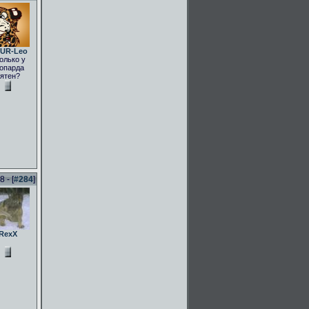
UR-Leo
олько у
опарда
ятен?
 - [
#284
]
RexX