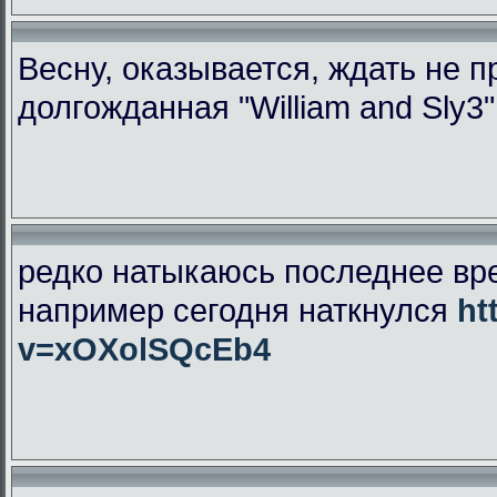
Весну, оказывается, ждать не 
долгожданная "William and Sly3
редко натыкаюсь последнее вр
например сегодня наткнулся
ht
v=xOXolSQcEb4