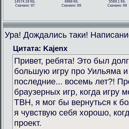
14574.18 Kb.
4968 Kb.
5589.1 Kb.
Скачано: 97
Скачано: 89
Скачано: 99
Ура! Дождались таки! Написание
Цитата: Kajenx
Привет, ребята! Это был долг
большую игру про Уильяма и
последние... восемь лет?! Пр
браузерных игр, когда игру 
TBH, я мог бы вернуться к бо
я чувствую себя хорошо, ког
проект.