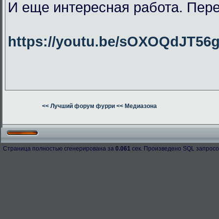
И еще интересная работа. Пер
https://youtu.be/sOXOQdJT56
<< Лучший форум фурри
<< Медиазона
Страница полностью сгенерирована за
0.061
сек. Произведено SQL запросо