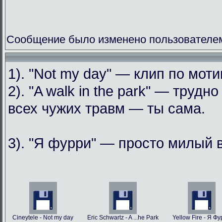
Сообщение было изменено пользователем
1). "Not my day" — клип по мо
2). "A walk in the park" — труд
всех чужих травм — ты сама.
3). "Я фурри" — просто милый 
Cineytele - Not my day
Eric Schwartz - A ...he Park
Yellow Fire - Я Ф