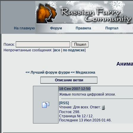
На главную
Форум
Правила
Портал
Поиск:
Непрочитанные сообщения: [
все
|
по подписке
]
Анима
<< Лучший форум фурри
<< Медиазона
Описание ветви
18 Сен 2007 12:50
Живые полотна цифровой эпохи.
[RSS]
Чтение: Для всех. Ответ:
.
Постов: 298.
Страница № 12 / 12.
Последнее 13 Июл 2026 01:46.