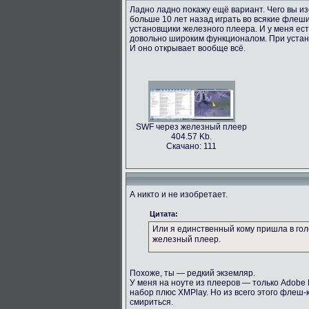
Ладно ладно покажу ещё вариант. Чего вы и
больше 10 лет назад играть во всякие флеш
установщики железного плеера. И у меня есть
довольно широким функционалом. При устано
И оно открывает вообще всё.
SWF через железный плеер
404.57 Kb.
Скачано: 111
А никто и не изобретает.
Цитата:
Или я единственный кому пришла в гол
железный плеер.
Похоже, ты — редкий экземляр.
У меня на ноуте из плееров — только Adobe Fl
набор плюс XMPlay. Но из всего этого флеш
смириться.