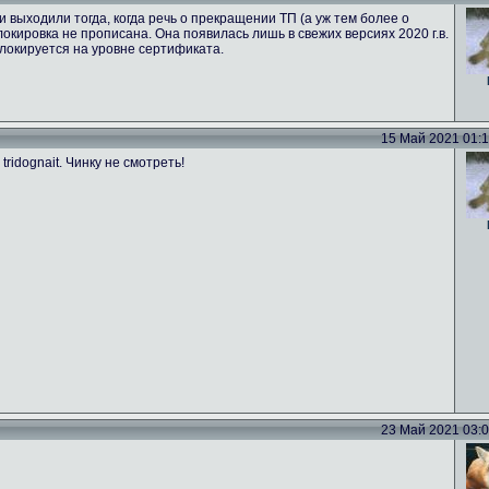
 выходили тогда, когда речь о прекращении ТП (а уж тем более о
локировка не прописана. Она появилась лишь в свежих версиях 2020 г.в.
 блокируется на уровне сертификата.
15 Май 2021 01:17
ridognait. Чинку не смотреть!
23 Май 2021 03:02