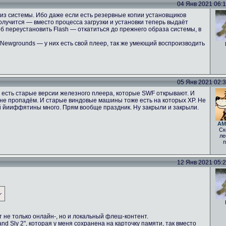
04 Янв 2021 06:10
 из системы. Ибо даже если есть резервные копии установщиков
получится — вместо процесса загрузки и установки теперь выдаёт
 переустановить Flash — откатиться до прежнего образа системы, в
 Newgrounds — у них есть свой плеер, так же умеющий воспроизводить
05 Янв 2021 02:30
И есть старые версии железного плеера, которые SWF открывают. И
то не пропадём. И старые виндовые машины тоже есть на которых ХР. Не
ой йииффятины много. Прям вообще праздник. Ну закрыли и закрыли.
AM
Ск
ле
п
12 Янв 2021 05:22
.
 не только онлайн-, но и локальный флеш-контент.
and Sly 2", которая у меня сохранена на карточку памяти, так вместо