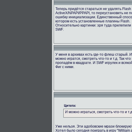
Теперь придётся стараться не удалять Flash
ActiveX/NPAPI/PPAPI, то переустановить не 
ошибку инициализации. Единственный способ
котором есть установленные плагины Flash.
Относительно картинки: зря туда прилепили
SWF.
У меня в архивах есть где-то флеш старый. 
можно игратся, смотреть что-то и т.д. Так ч
пропадём в квадрате. И SWF игрулек и всяк
Фиг с ними.
Цитата:
И можно играться, смотреть что-то и т.д
Уже нельзя. Эти адобовские мрази блокируют
Хотел было сегодня поиграть в игру "William 