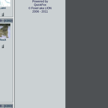
Powered by
QuickFox
Laini
© Foxel aka LION
2006 - 2011
 - [
#282
]
RexX
 - [
#283
]