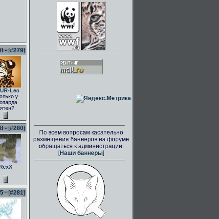
 - [
#279
]
UR-Leo
олько у
опарда
ятен?
 - [
#280
]
По всем вопросам касательно
размещения баннеров на форуме
обращаться к администрации.
[
Наши баннеры
]
RexX
 - [
#281
]