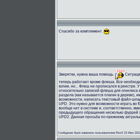
Спасибо за комплимент.
Зверятки, нужна ваша помощь.
Ситуация
теперь работает кроме флеша. Все необход
копии, но... Флеш не прописался в реестре.
относительно записей флеша для огнелиса
раздела (как называется плагин в дереве), 
возможности, написать текстовый файл-шпар
UPD: Это нужно для возможности играть во fl
вообще нет в системе и, соответственно, вме
предыдущего обращения несколько фуррей з
UPD2: Данная просьба по-прежнему актуальн
Сообщение было изменено пользователем RexX 23 Июн 2022