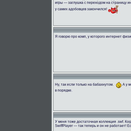
игры — заглушка с переходом на страницу и
у самих адобовцев закончился!
Я говорю про комп, у которого интернет физ
Ну, так если только на бабахнутом.
А у м
в порядке.
У меня тоже достаточная коллекция .swf. Ко
SwiffPlayer — так теперь и он не работает!