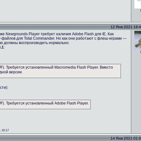
12 Янв 2021 18:49
же Newgrounds Player требует наличия Adobe Flash для IE. Как
-файлов для Total Commander. Но как они работают с флеш-играми —
ию должны воспроизводить нормально.
.1
:
). Требуется установленный Macromedia Flash Player. Вместо
дной версии.
сти):
). Требуется установленный Adobe Flash Player.
 19:17
14 Янв 2021 01:08