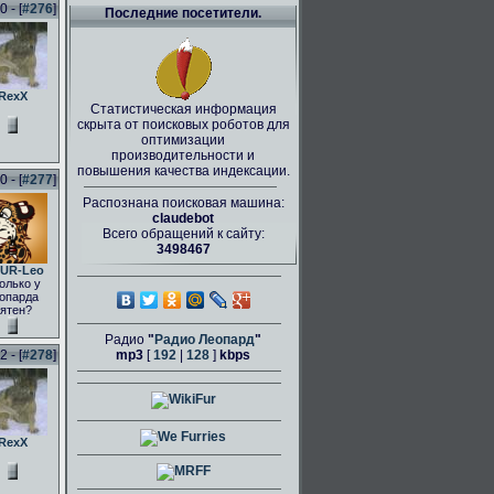
 - [
#276
]
Последние посетители.
RexX
Статистическая информация
скрыта от поисковых роботов для
оптимизации
производительности и
повышения качества индексации.
 - [
#277
]
Распознана поисковая машина:
claudebot
Всего обращений к сайту:
3498467
UR-Leo
олько у
опарда
ятен?
Радио
"
Радио Леопард
"
 - [
#278
]
mp3
[
192
|
128
]
kbps
RexX