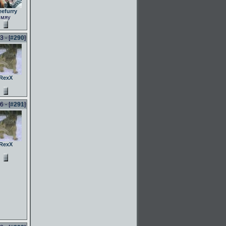
eefurry
мяу
 - [
#290
]
RexX
 - [
#291
]
RexX