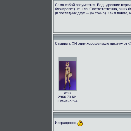
Само собой разумеется. Ведь древние версии
блокировке) не шла. Соответственно, в них б
(в последних двух — уж точно). Как я понял,
Стырил с ФН одну хорошенькую лисичку от © t
walk
2966.73 Kb.
Скачано: 94
Извращенец