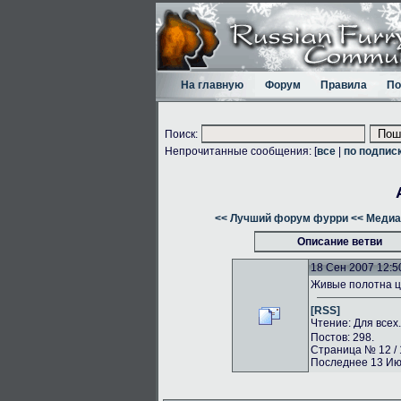
На главную
Форум
Правила
По
Поиск:
Непрочитанные сообщения: [
все
|
по подпис
<< Лучший форум фурри
<< Медиа
Описание ветви
18 Сен 2007 12:5
Живые полотна ц
[RSS]
Чтение: Для всех
Постов: 298.
Страница № 12 / 
Последнее 13 Июл