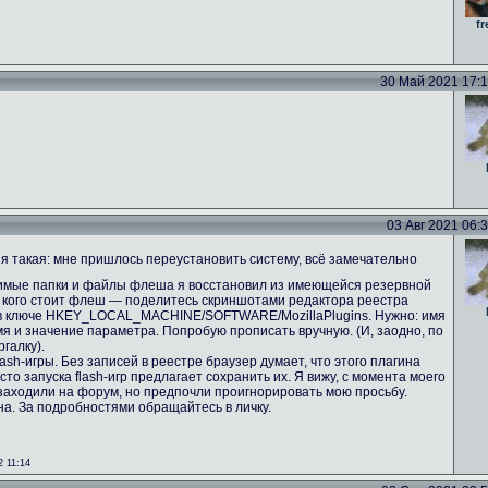
fr
30 Май 2021 17:13
03 Авг 2021 06:36
 такая: мне пришлось переустановить систему, всё замечательно
имые папки и файлы флеша я восстановил из имеющейся резервной
 У кого стоит флеш — поделитесь скриншотами редактора реестра
 в ключе HKEY_LOCAL_MACHINE/SOFTWARE/MozillaPlugins. Нужно: имя
имя и значение параметра. Попробую прописать вручную. (И, заодно, по
галку).
ash-игры. Без записей в реестре браузер думает, что этого плагина
сто запуска flash-игр предлагает сохранить их. Я вижу, с момента моего
аходили на форум, но предпочли проигнорировать мою просьбу.
а. За подробностями обращайтесь в личку.
 11:14