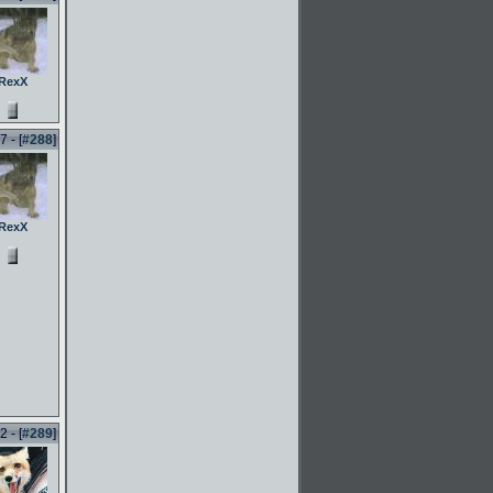
RexX
 - [
#288
]
RexX
 - [
#289
]