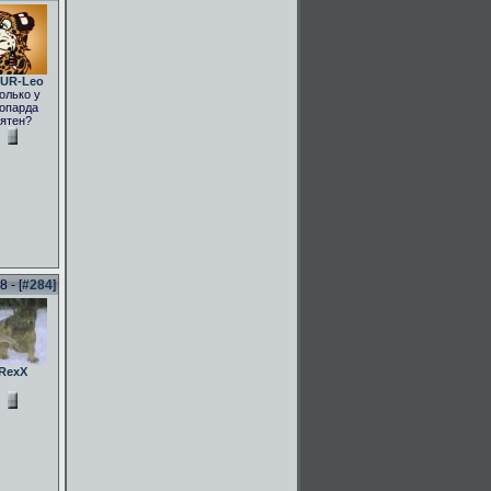
UR-Leo
олько у
опарда
ятен?
 - [
#284
]
RexX