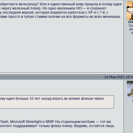
зобретаете велосипед? Или я единственный кому пришла в голову идея
и через железный плеер. Но одно маленькое НО — я сохранял
 последняя версия, которая корректно работала с ХР и с 7-й, с
вке просто в тупую ставим галочки на все форматы во всех менюшках.
AM
Ск
ле
п
14 Янв 2021 16:38
ову идея больше 10 лет назад играть во всякие флеши через
ash, Microsoft Silverlight и WMP. На стареньком нетбуке — тот же
-контент поддерживает только флеш-плеер. Видимо, остаётся лишь