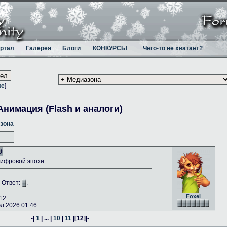
ртал
Галерея
Блоги
КОНКУРСЫ
Чего-то не хватает?
ке
]
Анимация (Flash и аналоги)
зона
0
ифровой эпохи.
. Ответ:
.
Foxel
12.
 2026 01:46.
-|
1
| ... |
10
|
11
|
[12]
|-