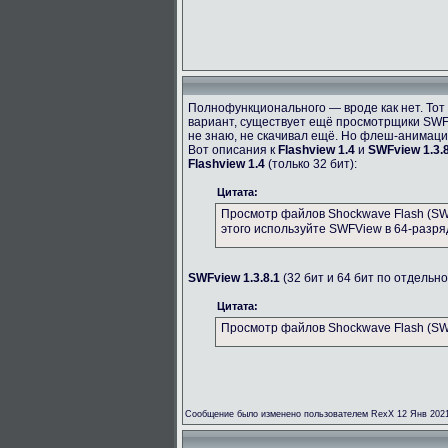
Полнофункционального — вроде как нет. Тот 
вариант, существует ещё просмотрщики SWF
не знаю, не скачивал ещё. Но флеш-анимац
Вот описания к
Flashview 1.4
и
SWFview 1.3.8
Flashview 1.4
(только 32 бит):
Цитата:
Просмотр файлов Shockwave Flash (SWF
этого используйте SWFView в 64-разря
SWFview 1.3.8.1
(32 бит и 64 бит по отдельно
Цитата:
Просмотр файлов Shockwave Flash (SWF
Сообщение было изменено пользователем RexX 12 Янв 2021