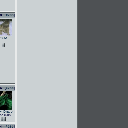
 - [
#285
]
RexX
 - [
#286
]
ly_Dragon
pe diem!
 - [
#287
]