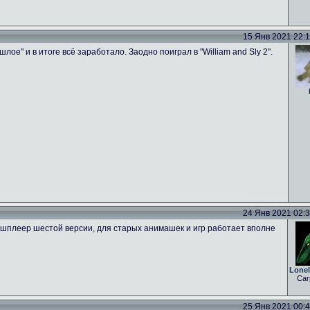
15 Янв 2021 22:18
лое" и в итоге всё заработало. Заодно поиграл в "William and Sly 2".
24 Янв 2021 02:36
плеер шестой версии, для старых анимашек и игр работает вполне
Lone
Car
25 Янв 2021 00:44