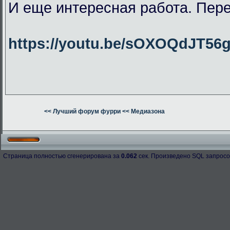
И еще интересная работа. Пер
https://youtu.be/sOXOQdJT56
<< Лучший форум фурри
<< Медиазона
Страница полностью сгенерирована за
0.062
сек. Произведено SQL запросо