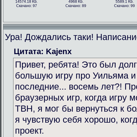
14574.18 Kb.
4968 Kb.
5589.1 Kb.
Скачано: 97
Скачано: 89
Скачано: 99
Ура! Дождались таки! Написание
Цитата: Kajenx
Привет, ребята! Это был долг
большую игру про Уильяма и
последние... восемь лет?! Пр
браузерных игр, когда игру 
TBH, я мог бы вернуться к бо
я чувствую себя хорошо, ког
проект.