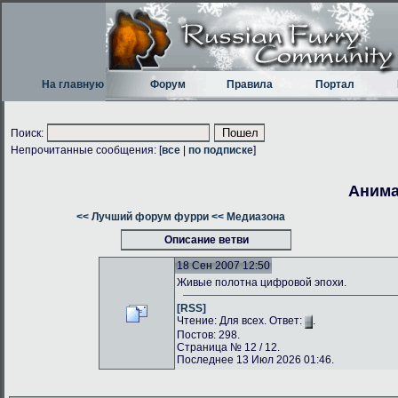
На главную
Форум
Правила
Портал
Поиск:
Непрочитанные сообщения: [
все
|
по подписке
]
Анима
<< Лучший форум фурри
<< Медиазона
Описание ветви
18 Сен 2007 12:50
Живые полотна цифровой эпохи.
[RSS]
Чтение: Для всех. Ответ:
.
Постов: 298.
Страница № 12 / 12.
Последнее 13 Июл 2026 01:46.