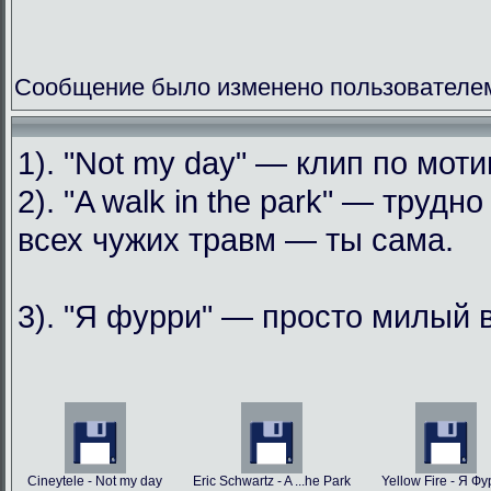
Сообщение было изменено пользователем
1). "Not my day" — клип по мо
2). "A walk in the park" — труд
всех чужих травм — ты сама.
3). "Я фурри" — просто милый 
Cineytele - Not my day
Eric Schwartz - A ...he Park
Yellow Fire - Я Ф