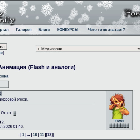
ртал
Галерея
Блоги
КОНКУРСЫ
Чего-то не хватает?
ке
]
Анимация (Flash и аналоги)
зона
0
ифровой эпохи.
. Ответ:
.
Foxel
12.
 2026 01:46.
-|
1
| ... |
10
|
11
|
[12]
|-