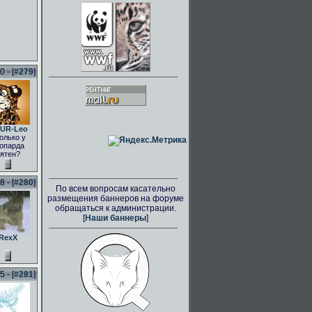
 - [
#279
]
UR-Leo
олько у
опарда
ятен?
 - [
#280
]
По всем вопросам касательно
размещения баннеров на форуме
обращаться к администрации.
[
Наши баннеры
]
RexX
 - [
#281
]