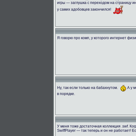
игры — заглушка с переходом на страницу и
у самих адобовцев закончился!
Я говорю про комп, у которого интернет физ
Ну, так если только на бабахнутом.
А у м
в порядке.
У меня тоже достаточная коллекция .swf. Ко
SwiffPlayer — так теперь и он не работает!