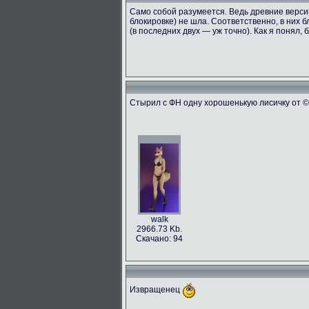
Само собой разумеется. Ведь древние версии
блокировке) не шла. Соответственно, в них б
(в последних двух — уж точно). Как я понял,
Стырил с ФН одну хорошенькую лисичку от © t
walk
2966.73 Kb.
Скачано: 94
Извращенец