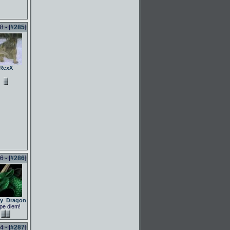
 - [
#285
]
RexX
 - [
#286
]
ly_Dragon
pe diem!
 - [
#287
]