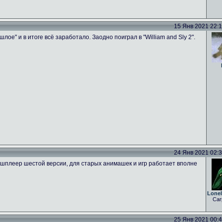
15 Янв 2021 22:18
лое" и в итоге всё заработало. Заодно поиграл в "William and Sly 2".
24 Янв 2021 02:36
плеер шестой версии, для старых анимашек и игр работает вполне
Lone
Car
25 Янв 2021 00:44