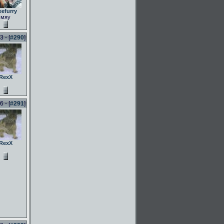
eefurry
мяу
 - [
#290
]
RexX
 - [
#291
]
RexX