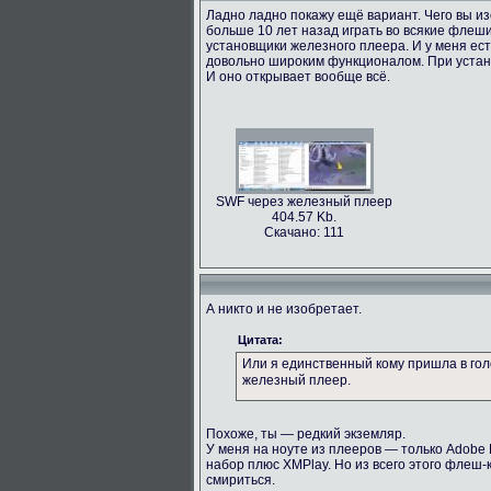
Ладно ладно покажу ещё вариант. Чего вы и
больше 10 лет назад играть во всякие флеш
установщики железного плеера. И у меня есть
довольно широким функционалом. При устано
И оно открывает вообще всё.
SWF через железный плеер
404.57 Kb.
Скачано: 111
А никто и не изобретает.
Цитата:
Или я единственный кому пришла в гол
железный плеер.
Похоже, ты — редкий экземляр.
У меня на ноуте из плееров — только Adobe Fl
набор плюс XMPlay. Но из всего этого флеш
смириться.