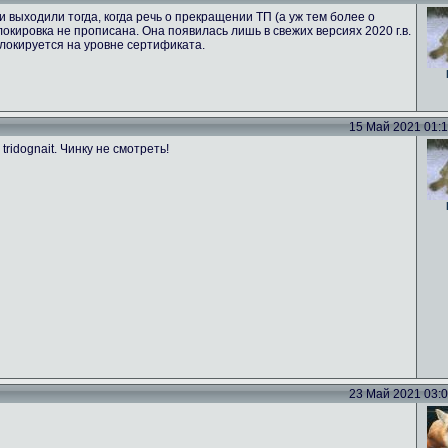
 выходили тогда, когда речь о прекращении ТП (а уж тем более о
локировка не прописана. Она появилась лишь в свежих версиях 2020 г.в.
 блокируется на уровне сертификата.
15 Май 2021 01:17
ridognait. Чинку не смотреть!
23 Май 2021 03:02