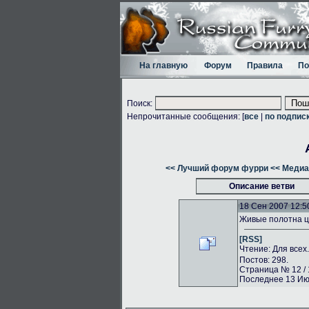
На главную
Форум
Правила
По
Поиск:
Непрочитанные сообщения: [
все
|
по подпис
<< Лучший форум фурри
<< Медиа
Описание ветви
18 Сен 2007 12:5
Живые полотна ц
[RSS]
Чтение: Для всех
Постов: 298.
Страница № 12 / 
Последнее 13 Июл