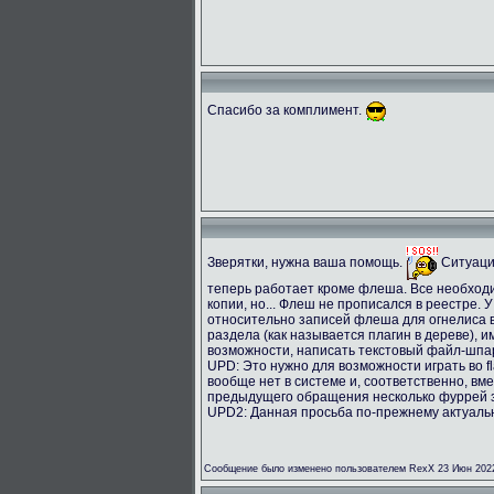
Спасибо за комплимент.
Зверятки, нужна ваша помощь.
Ситуация
теперь работает кроме флеша. Все необход
копии, но... Флеш не прописался в реестре.
относительно записей флеша для огнелиса
раздела (как называется плагин в дереве), 
возможности, написать текстовый файл-шпар
UPD: Это нужно для возможности играть во fl
вообще нет в системе и, соответственно, вме
предыдущего обращения несколько фуррей з
UPD2: Данная просьба по-прежнему актуальн
Сообщение было изменено пользователем RexX 23 Июн 2022