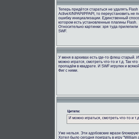
Теперь придётся стараться не удалять Flash
ActiveX/NPAPI/PPAPI, то переустановить не 
ошибку инициализации. Единственный способ
котором есть установленные плагины Flash.
Относительно картинки: зря туда прилепили
SWF.
У меня в архивах есть где-то флеш старый. 
можно игратся, смотреть что-то и т.д. Так ч
пропадём в квадрате. И SWF игрулек и всяк
Фиг с ними.
Цитата:
И можно играться, смотреть что-то и т.д
Уже нельзя. Эти адобовские мрази блокируют
Хотел было сегодня поиграть в игру "William 