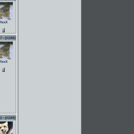
RexX
 - [
#288
]
RexX
 - [
#289
]