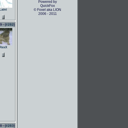
Powered by
QuickFox
Laini
© Foxel aka LION
2006 - 2011
 - [
#282
]
RexX
 - [
#283
]