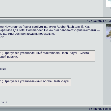
12 Янв 2021 18:49
же Newgrounds Player требует наличия Adobe Flash для IE. Как
-файлов для Total Commander. Но как они работают с флеш-играми —
ию должны воспроизводить нормально.
.1
:
). Требуется установленный Macromedia Flash Player. Вместо
дной версии.
сти):
). Требуется установленный Adobe Flash Player.
 19:17
14 Янв 2021 01:08