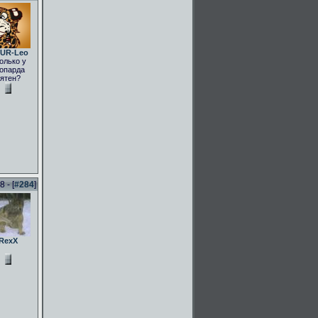
UR-Leo
олько у
опарда
ятен?
 - [
#284
]
RexX