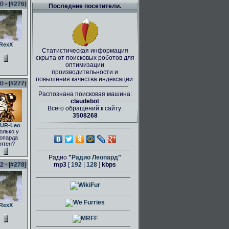
 - [
#276
]
Последние посетители.
RexX
Статистическая информация
скрыта от поисковых роботов для
оптимизации
производительности и
повышения качества индексации.
 - [
#277
]
Распознана поисковая машина:
claudebot
Всего обращений к сайту:
3508268
UR-Leo
олько у
опарда
ятен?
Радио
"
Радио Леопард
"
 - [
#278
]
mp3
[
192
|
128
]
kbps
RexX