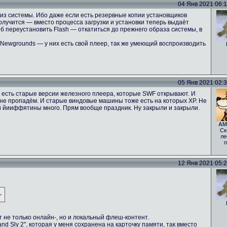
04 Янв 2021 06:10
 из системы. Ибо даже если есть резервные копии установщиков
получится — вместо процесса загрузки и установки теперь выдаёт
 переустановить Flash — откатиться до прежнего образа системы, в
 Newgrounds — у них есть свой плеер, так же умеющий воспроизводить
05 Янв 2021 02:30
И есть старые версии железного плеера, которые SWF открывают. И
то не пропадём. И старые виндовые машины тоже есть на которых ХР. Не
ой йииффятины много. Прям вообще праздник. Ну закрыли и закрыли.
AM
Ск
ле
п
12 Янв 2021 05:22
.
 не только онлайн-, но и локальный флеш-контент.
and Sly 2", которая у меня сохранена на карточку памяти, так вместо