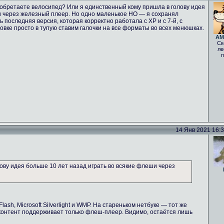
зобретаете велосипед? Или я единственный кому пришла в голову идея
и через железный плеер. Но одно маленькое НО — я сохранял
 последняя версия, которая корректно работала с ХР и с 7-й, с
вке просто в тупую ставим галочки на все форматы во всех менюшках.
AM
Ск
ле
п
14 Янв 2021 16:38
ову идея больше 10 лет назад играть во всякие флеши через
ash, Microsoft Silverlight и WMP. На стареньком нетбуке — тот же
-контент поддерживает только флеш-плеер. Видимо, остаётся лишь