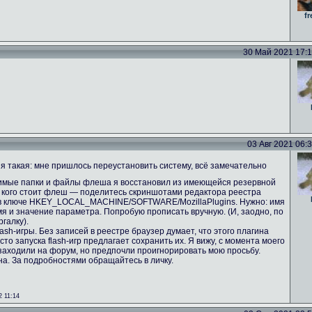
fr
30 Май 2021 17:13
03 Авг 2021 06:36
 такая: мне пришлось переустановить систему, всё замечательно
имые папки и файлы флеша я восстановил из имеющейся резервной
 У кого стоит флеш — поделитесь скриншотами редактора реестра
 в ключе HKEY_LOCAL_MACHINE/SOFTWARE/MozillaPlugins. Нужно: имя
имя и значение параметра. Попробую прописать вручную. (И, заодно, по
галку).
ash-игры. Без записей в реестре браузер думает, что этого плагина
сто запуска flash-игр предлагает сохранить их. Я вижу, с момента моего
аходили на форум, но предпочли проигнорировать мою просьбу.
а. За подробностями обращайтесь в личку.
 11:14