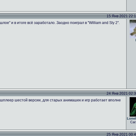
15 Янв 2021 22:18
лое" и в итоге всё заработало. Заодно поиграл в "William and Sly 2".
24 Янв 2021 02:36
плеер шестой версии, для старых анимашек и игр работает вполне
Lone
Car
25 Янв 2021 00:44