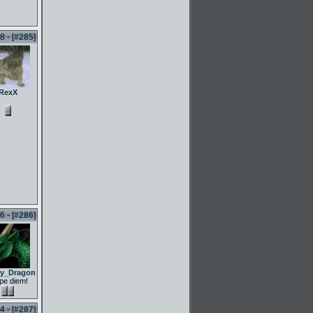
 - [
#285
]
RexX
 - [
#286
]
ly_Dragon
pe diem!
 - [
#287
]