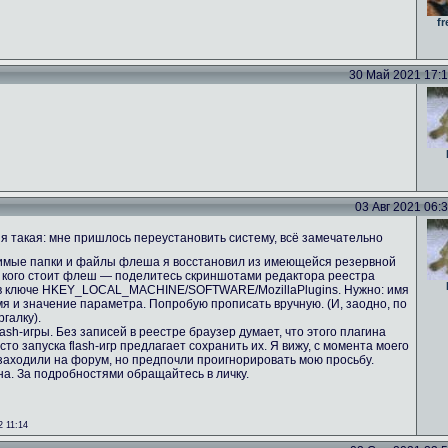
fr
30 Май 2021 17:13
03 Авг 2021 06:36
 такая: мне пришлось переустановить систему, всё замечательно
имые папки и файлы флеша я восстановил из имеющейся резервной
 У кого стоит флеш — поделитесь скриншотами редактора реестра
 в ключе HKEY_LOCAL_MACHINE/SOFTWARE/MozillaPlugins. Нужно: имя
имя и значение параметра. Попробую прописать вручную. (И, заодно, по
галку).
ash-игры. Без записей в реестре браузер думает, что этого плагина
сто запуска flash-игр предлагает сохранить их. Я вижу, с момента моего
аходили на форум, но предпочли проигнорировать мою просьбу.
а. За подробностями обращайтесь в личку.
 11:14