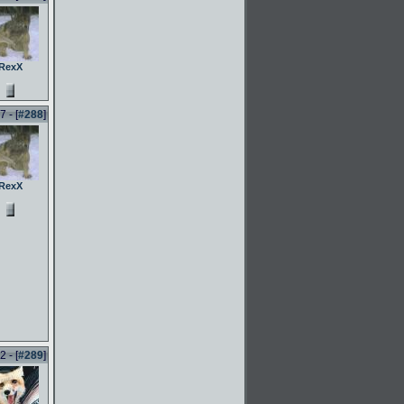
RexX
 - [
#288
]
RexX
 - [
#289
]