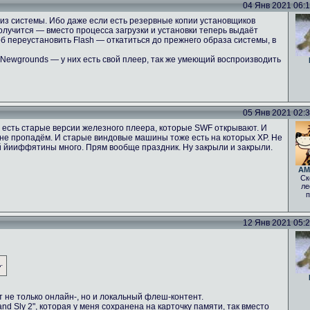
04 Янв 2021 06:10
 из системы. Ибо даже если есть резервные копии установщиков
получится — вместо процесса загрузки и установки теперь выдаёт
 переустановить Flash — откатиться до прежнего образа системы, в
 Newgrounds — у них есть свой плеер, так же умеющий воспроизводить
05 Янв 2021 02:30
И есть старые версии железного плеера, которые SWF открывают. И
то не пропадём. И старые виндовые машины тоже есть на которых ХР. Не
ой йииффятины много. Прям вообще праздник. Ну закрыли и закрыли.
AM
Ск
ле
п
12 Янв 2021 05:22
.
 не только онлайн-, но и локальный флеш-контент.
and Sly 2", которая у меня сохранена на карточку памяти, так вместо