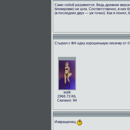
Само собой разумеется. Ведь древние версии
блокировке) не шла. Соответственно, в них б
(в последних двух — уж точно). Как я понял,
Стырил с ФН одну хорошенькую лисичку от © t
walk
2966.73 Kb.
Скачано: 94
Извращенец