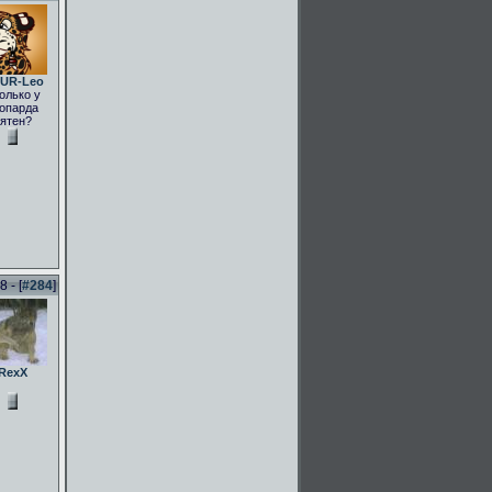
UR-Leo
олько у
опарда
ятен?
 - [
#284
]
RexX