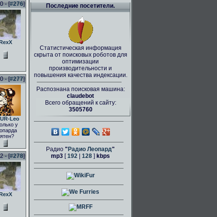
 - [
#276
]
Последние посетители.
RexX
Статистическая информация
скрыта от поисковых роботов для
оптимизации
производительности и
повышения качества индексации.
 - [
#277
]
Распознана поисковая машина:
claudebot
Всего обращений к сайту:
3505760
UR-Leo
олько у
опарда
ятен?
Радио
"
Радио Леопард
"
 - [
#278
]
mp3
[
192
|
128
]
kbps
RexX