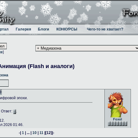
ртал
Галерея
Блоги
КОНКУРСЫ
Чего-то не хватает?
ке
]
Анимация (Flash и аналоги)
зона
0
ифровой эпохи.
. Ответ:
.
Foxel
12.
 2026 01:46.
-|
1
| ... |
10
|
11
|
[12]
|-