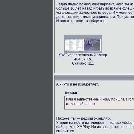
Ладно ладно покажу ещё вариант. Чего вы и
больше 10 лет назад играть во всякие флеш
установщики железного плеера. И у меня есть
довольно широким функционалом. При устано
И оно открывает вообще всё.
SWF через железный плеер
404.57 Kb.
Скачано: 111
А никто и не изобретает.
Цитата:
Или я единственный кому пришла в гол
железный плеер.
Похоже, ты — редкий экземляр.
У меня на ноуте из плееров — только Adobe Fl
набор плюс XMPlay. Но из всего этого флеш
смириться.