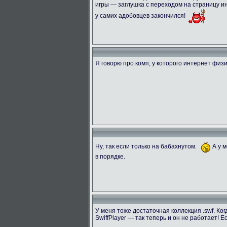
игры — заглушка с переходом на страницу и
у самих адобовцев закончился!
Я говорю про комп, у которого интернет физ
Ну, так если только на бабахнутом.
А у м
в порядке.
У меня тоже достаточная коллекция .swf. Ко
SwiffPlayer — так теперь и он не работает!