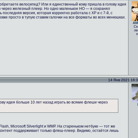
зобретаете велосипед? Или я единственный кому пришла в голову идея
и через железный плеер. Но одно маленькое НО — я сохранял
 последняя версия, которая корректно работала с ХР и с 7-й, с
вке просто в тупую ставим галочки на все форматы во всех менюшках.
AM
Ск
ле
п
14 Янв 2021 16:38
ову идея больше 10 лет назад играть во всякие флеши через
ash, Microsoft Silverlight и WMP. На стареньком нетбуке — тот же
-контент поддерживает только флеш-плеер. Видимо, остаётся лишь