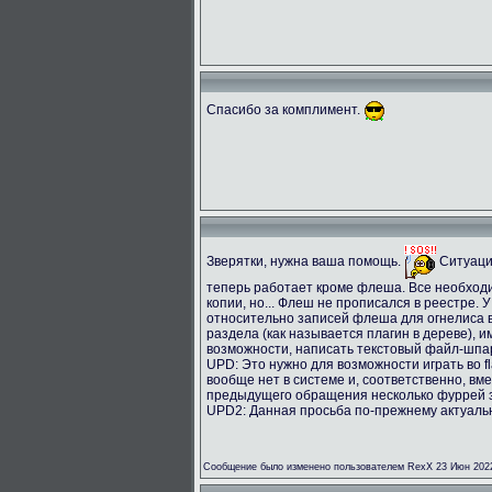
Спасибо за комплимент.
Зверятки, нужна ваша помощь.
Ситуация
теперь работает кроме флеша. Все необход
копии, но... Флеш не прописался в реестре.
относительно записей флеша для огнелиса
раздела (как называется плагин в дереве), 
возможности, написать текстовый файл-шпар
UPD: Это нужно для возможности играть во fl
вообще нет в системе и, соответственно, вме
предыдущего обращения несколько фуррей з
UPD2: Данная просьба по-прежнему актуальн
Сообщение было изменено пользователем RexX 23 Июн 2022