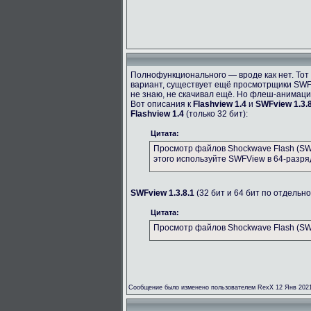
Полнофункционального — вроде как нет. Тот 
вариант, существует ещё просмотрщики SWF
не знаю, не скачивал ещё. Но флеш-анимац
Вот описания к
Flashview 1.4
и
SWFview 1.3.8
Flashview 1.4
(только 32 бит):
Цитата:
Просмотр файлов Shockwave Flash (SWF
этого используйте SWFView в 64-разря
SWFview 1.3.8.1
(32 бит и 64 бит по отдельно
Цитата:
Просмотр файлов Shockwave Flash (SWF
Сообщение было изменено пользователем RexX 12 Янв 2021