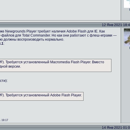
12 Янв 2021 18:49
же Newgrounds Player требует наличия Adobe Flash для IE. Как
-файлов для Total Commander. Но как они работают с флеш-играми —
ию должны воспроизводить нормально.
.1
:
). Требуется установленный Macromedia Flash Player. Вместо
дной версии.
сти):
). Требуется установленный Adobe Flash Player.
 19:17
14 Янв 2021 01:08