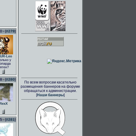
 - [
#279
]
UR-Leo
олько у
опарда
ятен?
 - [
#280
]
По всем вопросам касательно
размещения баннеров на форуме
обращаться к администрации.
[
Наши баннеры
]
RexX
 - [
#281
]