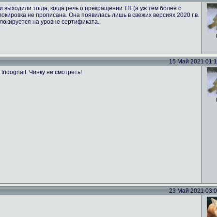
 выходили тогда, когда речь о прекращении ТП (а уж тем более о
локировка не прописана. Она появилась лишь в свежих версиях 2020 г.в.
 блокируется на уровне сертификата.
15 Май 2021 01:17
ridognait. Чинку не смотреть!
23 Май 2021 03:02