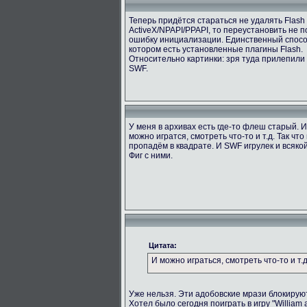
Теперь придётся стараться не удалять Flash
ActiveX/NPAPI/PPAPI, то переустановить не 
ошибку инициализации. Единственный способ
котором есть установленные плагины Flash.
Относительно картинки: зря туда прилепили
SWF.
У меня в архивах есть где-то флеш старый. 
можно игратся, смотреть что-то и т.д. Так ч
пропадём в квадрате. И SWF игрулек и всяк
Фиг с ними.
Цитата:
И можно играться, смотреть что-то и т.д
Уже нельзя. Эти адобовские мрази блокируют
Хотел было сегодня поиграть в игру "William 