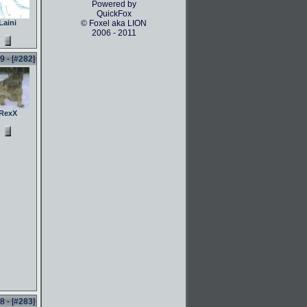
Powered by
QuickFox
Laini
© Foxel aka LION
2006 - 2011
 - [
#282
]
RexX
 - [
#283
]