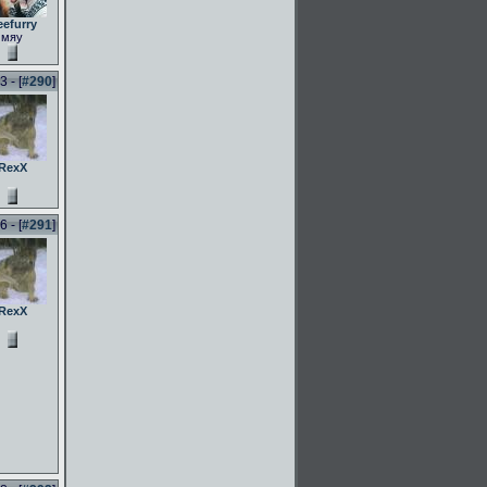
eefurry
мяу
 - [
#290
]
RexX
 - [
#291
]
RexX