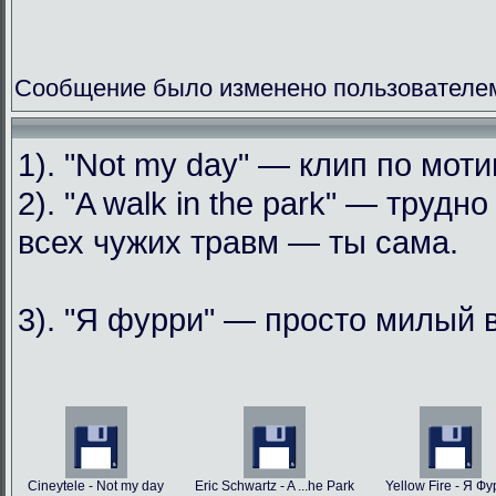
Сообщение было изменено пользователем
1). "Not my day" — клип по мо
2). "A walk in the park" — труд
всех чужих травм — ты сама.
3). "Я фурри" — просто милый 
Cineytele - Not my day
Eric Schwartz - A ...he Park
Yellow Fire - Я Ф