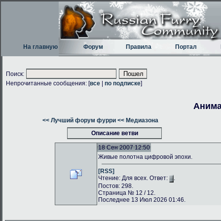
На главную
Форум
Правила
Портал
Поиск:
Непрочитанные сообщения: [
все
|
по подписке
]
Анима
<< Лучший форум фурри
<< Медиазона
Описание ветви
18 Сен 2007 12:50
Живые полотна цифровой эпохи.
[RSS]
Чтение: Для всех. Ответ:
.
Постов: 298.
Страница № 12 / 12.
Последнее 13 Июл 2026 01:46.