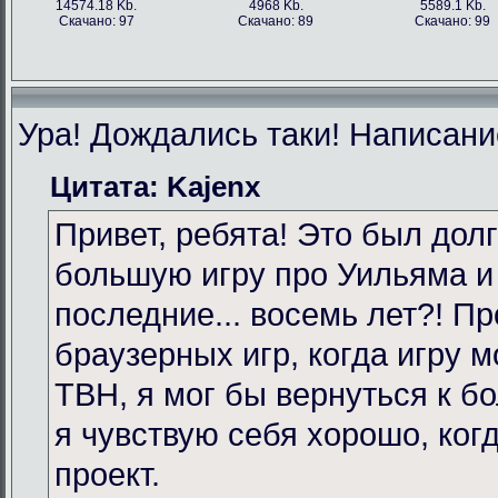
14574.18 Kb.
4968 Kb.
5589.1 Kb.
Скачано: 97
Скачано: 89
Скачано: 99
Ура! Дождались таки! Написание
Цитата: Kajenx
Привет, ребята! Это был долг
большую игру про Уильяма и
последние... восемь лет?! Пр
браузерных игр, когда игру 
TBH, я мог бы вернуться к бо
я чувствую себя хорошо, ког
проект.