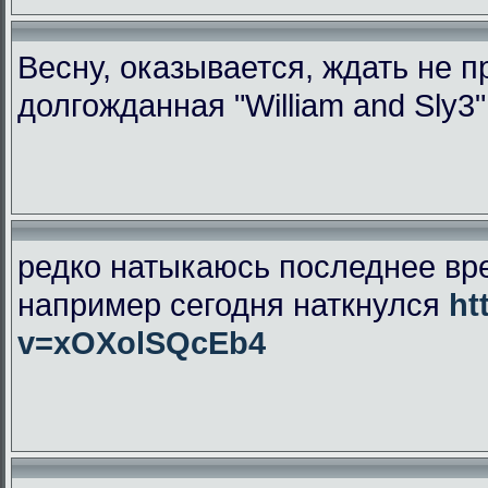
Весну, оказывается, ждать не 
долгожданная "William and Sly3
редко натыкаюсь последнее вр
например сегодня наткнулся
ht
v=xOXolSQcEb4