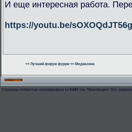
И еще интересная работа. Пер
https://youtu.be/sOXOQdJT56
<< Лучший форум фурри
<< Медиазона
Страница полностью сгенерирована за
0.047
сек. Произведено SQL запросо