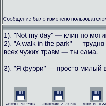
Сообщение было изменено пользователем
1). "Not my day" — клип по мо
2). "A walk in the park" — труд
всех чужих травм — ты сама.
3). "Я фурри" — просто милый 
Cineytele - Not my day
Eric Schwartz - A ...he Park
Yellow Fire - Я Ф