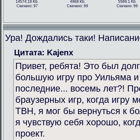
14574.18 Kb.
4968 Kb.
5589.1 Kb.
Скачано: 97
Скачано: 89
Скачано: 99
Ура! Дождались таки! Написание
Цитата: Kajenx
Привет, ребята! Это был долг
большую игру про Уильяма и
последние... восемь лет?! Пр
браузерных игр, когда игру 
TBH, я мог бы вернуться к бо
я чувствую себя хорошо, ког
проект.