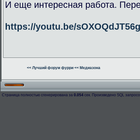
И еще интересная работа. Пер
https://youtu.be/sOXOQdJT56
<< Лучший форум фурри
<< Медиазона
Страница полностью сгенерирована за
0.054
сек. Произведено SQL запросо