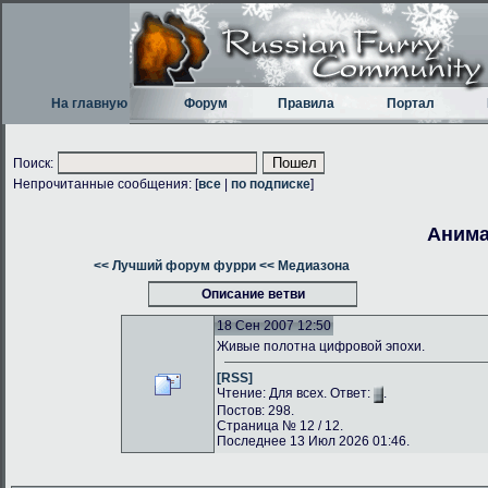
На главную
Форум
Правила
Портал
Поиск:
Непрочитанные сообщения: [
все
|
по подписке
]
Анима
<< Лучший форум фурри
<< Медиазона
Описание ветви
18 Сен 2007 12:50
Живые полотна цифровой эпохи.
[RSS]
Чтение: Для всех. Ответ:
.
Постов: 298.
Страница № 12 / 12.
Последнее 13 Июл 2026 01:46.