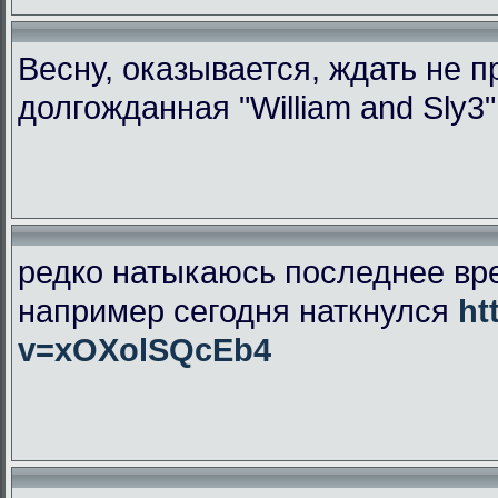
Весну, оказывается, ждать не 
долгожданная "William and Sly3
редко натыкаюсь последнее вр
например сегодня наткнулся
ht
v=xOXolSQcEb4