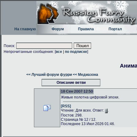
На главную
Форум
Правила
Портал
Поиск:
Непрочитанные сообщения: [
все
|
по подписке
]
Анима
<< Лучший форум фурри
<< Медиазона
Описание ветви
18 Сен 2007 12:50
Живые полотна цифровой эпохи.
[RSS]
Чтение: Для всех. Ответ:
.
Постов: 298.
Страница № 12 / 12.
Последнее 13 Июл 2026 01:46.