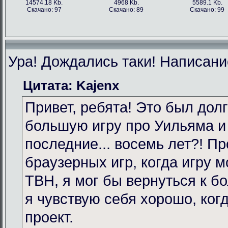
14574.18 Kb.
4968 Kb.
5589.1 Kb.
Скачано: 97
Скачано: 89
Скачано: 99
Ура! Дождались таки! Написание
Цитата: Kajenx
Привет, ребята! Это был долг
большую игру про Уильяма и
последние... восемь лет?! Пр
браузерных игр, когда игру 
TBH, я мог бы вернуться к бо
я чувствую себя хорошо, ког
проект.