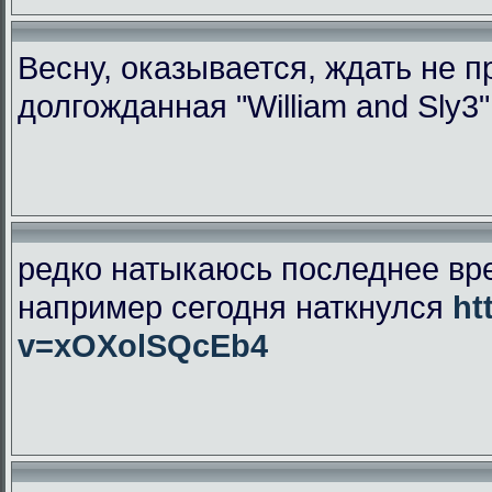
Весну, оказывается, ждать не 
долгожданная "William and Sly3
редко натыкаюсь последнее вр
например сегодня наткнулся
ht
v=xOXolSQcEb4