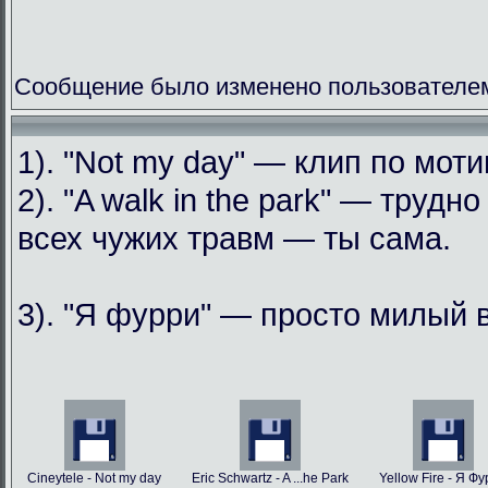
Сообщение было изменено пользователем
1). "Not my day" — клип по мо
2). "A walk in the park" — труд
всех чужих травм — ты сама.
3). "Я фурри" — просто милый 
Cineytele - Not my day
Eric Schwartz - A ...he Park
Yellow Fire - Я Ф