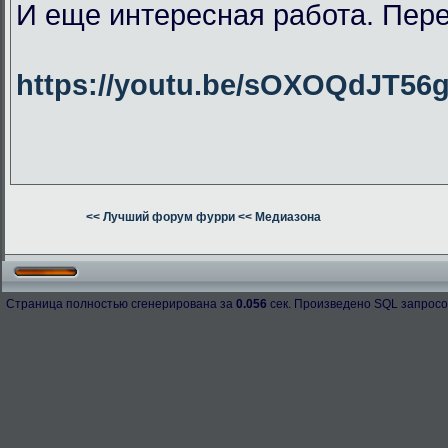
И еще интересная работа. Пер
https://youtu.be/sOXOQdJT56
<< Лучший форум фурри
<< Медиазона
Страница полностью сгенерирована за
0.056
сек. Произведено SQL запросо