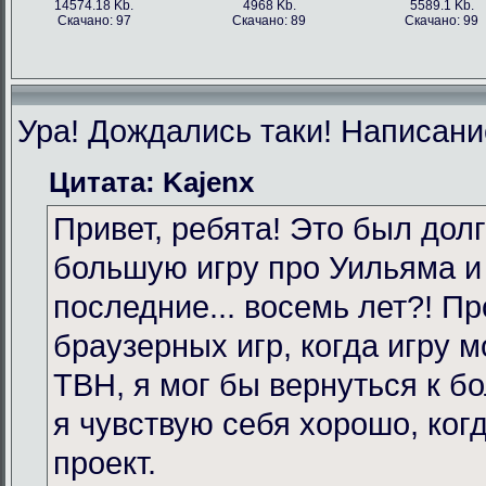
14574.18 Kb.
4968 Kb.
5589.1 Kb.
Скачано: 97
Скачано: 89
Скачано: 99
Ура! Дождались таки! Написание
Цитата: Kajenx
Привет, ребята! Это был долг
большую игру про Уильяма и
последние... восемь лет?! Пр
браузерных игр, когда игру 
TBH, я мог бы вернуться к бо
я чувствую себя хорошо, ког
проект.