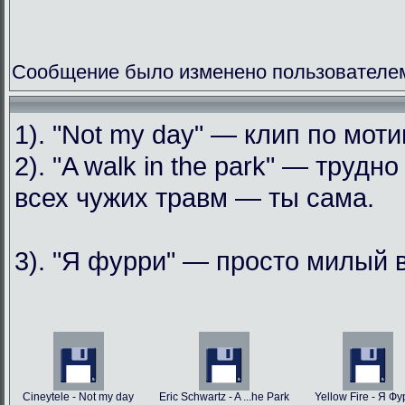
Сообщение было изменено пользователем
1). "Not my day" — клип по мо
2). "A walk in the park" — труд
всех чужих травм — ты сама.
3). "Я фурри" — просто милый 
Cineytele - Not my day
Eric Schwartz - A ...he Park
Yellow Fire - Я Ф