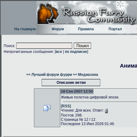
На главную
Форум
Правила
Портал
Поиск:
Непрочитанные сообщения: [
все
|
по подписке
]
Анима
<< Лучший форум фурри
<< Медиазона
Описание ветви
18 Сен 2007 12:50
Живые полотна цифровой эпохи.
[RSS]
Чтение: Для всех. Ответ:
.
Постов: 298.
Страница № 12 / 12.
Последнее 13 Июл 2026 01:46.