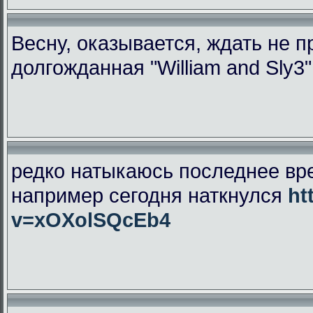
Весну, оказывается, ждать не 
долгожданная "William and Sly3
редко натыкаюсь последнее вр
например сегодня наткнулся
ht
v=xOXolSQcEb4