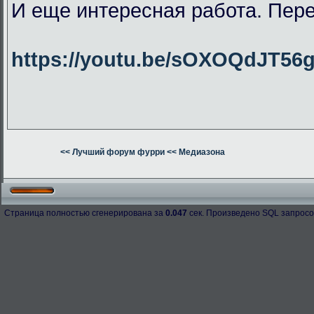
И еще интересная работа. Пер
https://youtu.be/sOXOQdJT56
<< Лучший форум фурри
<< Медиазона
Страница полностью сгенерирована за
0.047
сек. Произведено SQL запросо