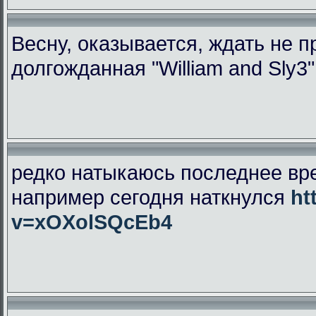
Весну, оказывается, ждать не 
долгожданная "William and Sly3
редко натыкаюсь последнее вр
например сегодня наткнулся
ht
v=xOXolSQcEb4