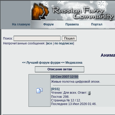
На главную
Форум
Правила
Портал
Поиск:
Непрочитанные сообщения: [
все
|
по подписке
]
Анима
<< Лучший форум фурри
<< Медиазона
Описание ветви
18 Сен 2007 12:50
Живые полотна цифровой эпохи.
[RSS]
Чтение: Для всех. Ответ:
.
Постов: 298.
Страница № 12 / 12.
Последнее 13 Июл 2026 01:46.