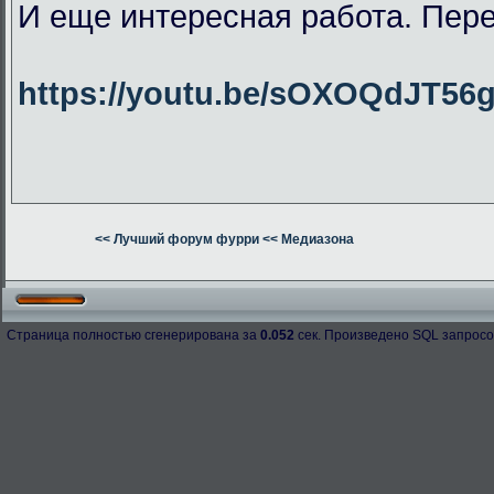
И еще интересная работа. Пер
https://youtu.be/sOXOQdJT56
<< Лучший форум фурри
<< Медиазона
Страница полностью сгенерирована за
0.052
сек. Произведено SQL запросо