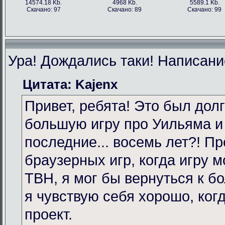
14574.18 Kb.
4968 Kb.
5589.1 Kb.
Скачано: 97
Скачано: 89
Скачано: 99
Ура! Дождались таки! Написание
Цитата: Kajenx
Привет, ребята! Это был долг
большую игру про Уильяма и
последние... восемь лет?! Пр
браузерных игр, когда игру 
TBH, я мог бы вернуться к бо
я чувствую себя хорошо, ког
проект.