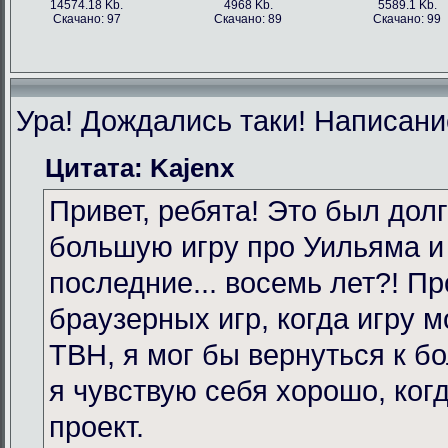
14574.18 Kb.
4968 Kb.
5589.1 Kb.
Скачано: 97
Скачано: 89
Скачано: 99
Ура! Дождались таки! Написание
Цитата: Kajenx
Привет, ребята! Это был долг
большую игру про Уильяма и
последние... восемь лет?! Пр
браузерных игр, когда игру 
TBH, я мог бы вернуться к бо
я чувствую себя хорошо, ког
проект.