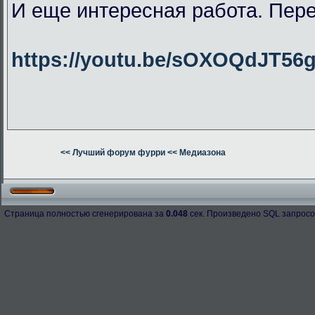
И еще интересная работа. Пер
https://youtu.be/sOXOQdJT56
<< Лучший форум фурри
<< Медиазона
Страница полностью сгенерирована за
0.048
сек. Произведено SQL запросо