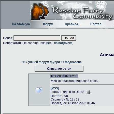
На главную
Форум
Правила
Портал
Поиск:
Непрочитанные сообщения: [
все
|
по подписке
]
Анима
<< Лучший форум фурри
<< Медиазона
Описание ветви
18 Сен 2007 12:50
Живые полотна цифровой эпохи.
[RSS]
Чтение: Для всех. Ответ:
.
Постов: 298.
Страница № 12 / 12.
Последнее 13 Июл 2026 01:46.