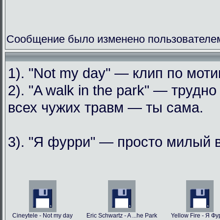
Сообщение было изменено пользователем
1). "Not my day" — клип по мо
2). "A walk in the park" — труд
всех чужих травм — ты сама.
3). "Я фурри" — просто милый 
Cineytele - Not my day
Eric Schwartz - A ...he Park
Yellow Fire - Я Ф