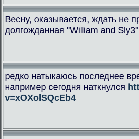
Весну, оказывается, ждать не 
долгожданная "William and Sly3
редко натыкаюсь последнее вр
например сегодня наткнулся
ht
v=xOXolSQcEb4