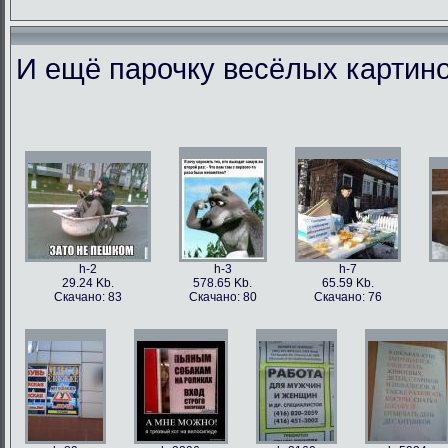
И ещё парочку весёлых картино
h-86973
h-86979
h-86978
h-86
49.56 Kb.
106.1 Kb.
101.5 Kb.
79.4 
Скачано: 77
Скачано: 63
Скачано: 59
Скачан
h-2
h-3
h-7
29.24 Kb.
578.65 Kb.
65.59 Kb.
Скачано: 83
Скачано: 80
Скачано: 76