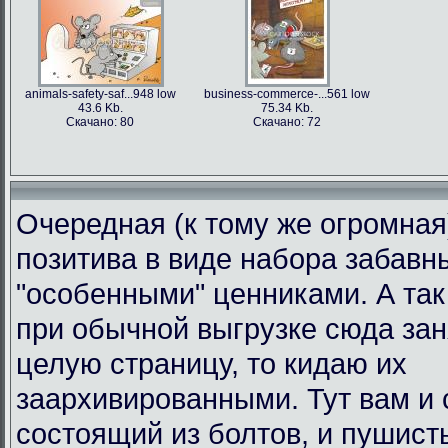
animals-safety-saf...948 low
business-commerce-...561 low
43.6 Kb.
75.34 Kb.
Скачано: 80
Скачано: 72
Очередная (к тому же огромная
позитива в виде набора забавн
"особенными" ценниками. А так 
при обычной выгрузке сюда за
целую страницу, то кидаю их
заархивированными. Тут вам и 
состоящий из болтов, и пушист