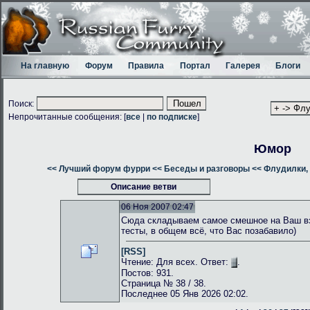
На главную
Форум
Правила
Портал
Галерея
Блоги
Поиск:
Непрочитанные сообщения: [
все
|
по подписке
]
Юмор
<< Лучший форум фурри
<< Беседы и разговоры
<< Флудилки, 
Описание ветви
06 Ноя 2007 02:47
Сюда складываем самое смешное на Ваш взг
тесты, в общем всё, что Вас позабавило)
[RSS]
Чтение: Для всех. Ответ:
.
Постов: 931.
Страница № 38 / 38.
Последнее 05 Янв 2026 02:02.