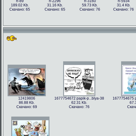
h-89
h-2296
h-3160
h-5934
189.02 Kb.
31.16 Kb.
59.73 Kb.
31.4 Kb.
Скачано: 65
Скачано: 65
Скачано: 76
Скачано: 76
12419806
1677754672 papik-p...blya-38
1677754675 pa
86.88 Kb.
62.31 Kb.
67.
Скачано: 69
Скачано: 76
Скач