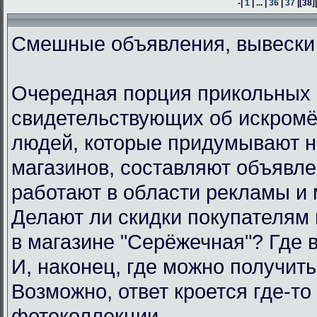
-|
1
| ... |
36
|
37
|
[38]
Смешные объявления, вывески
Очередная порция прикольных 
свидетельствующих об искром
людей, которые придумывают н
магазинов, составляют объявл
работают в области рекламы и 
Делают ли скидки покупателям
в магазине "Серёжечная"? Где 
И, наконец, где можно получить
Возможно, ответ кроется где-то 
фотоколлекции.