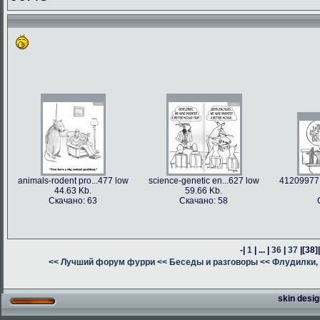
animals-rodent pro...477 low
science-genetic en...627 low
41209977 
44.63 Kb.
59.66 Kb.
Скачано: 63
Скачано: 58
-|
1
| ... |
36
|
37
|
[38]
<< Лучший форум фурри
<< Беседы и разговоры
<< Флудилки, 
skin desig