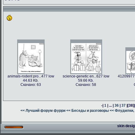
animals-rodent pro...477 low
science-genetic en...627 low
41209977 
44.63 Kb.
59.66 Kb.
Скачано: 63
Скачано: 58
-|
1
| ... |
36
|
37
|
[38]
<< Лучший форум фурри
<< Беседы и разговоры
<< Флудилки, 
skin desig