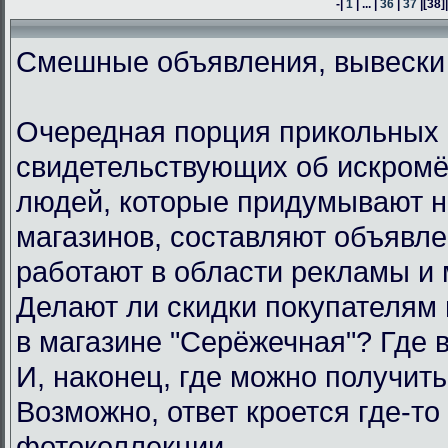
-|
1
| ... |
36
|
37
|
[38]
Смешные объявления, вывески
Очередная порция прикольных 
свидетельствующих об искром
людей, которые придумывают н
магазинов, составляют объявл
работают в области рекламы и 
Делают ли скидки покупателям
в магазине "Серёжечная"? Где 
И, наконец, где можно получить
Возможно, ответ кроется где-то 
фотоколлекции.