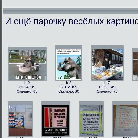
И ещё парочку весёлых картино
h-86973
h-86979
h-86978
h-86
49.56 Kb.
106.1 Kb.
101.5 Kb.
79.4 
Скачано: 77
Скачано: 63
Скачано: 59
Скачан
h-2
h-3
h-7
29.24 Kb.
578.65 Kb.
65.59 Kb.
Скачано: 83
Скачано: 80
Скачано: 76