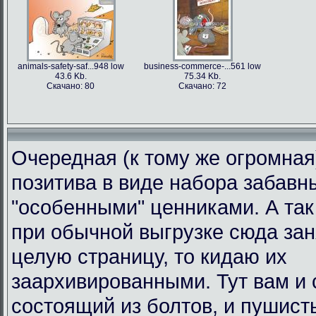
animals-safety-saf...948 low
business-commerce-...561 low
43.6 Kb.
75.34 Kb.
Скачано: 80
Скачано: 72
Очередная (к тому же огромная
позитива в виде набора забавн
"особенными" ценниками. А так 
при обычной выгрузке сюда за
целую страницу, то кидаю их
заархивированными. Тут вам и 
состоящий из болтов, и пушист