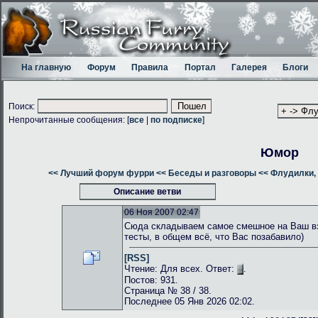
На главную
Форум
Правила
Портал
Галерея
Блоги
Поиск:
Непрочитанные сообщения: [
все
|
по подписке
]
Юмор
<< Лучший форум фурри
<< Беседы и разговоры
<< Флудилки, 
Описание ветви
06 Ноя 2007 02:47
Сюда складываем самое смешное на Ваш взг
тесты, в общем всё, что Вас позабавило)
[RSS]
Чтение: Для всех. Ответ:
.
Постов: 931.
Страница № 38 / 38.
Последнее 05 Янв 2026 02:02.