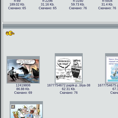
h-89
h-2296
h-3160
h-5934
189.02 Kb.
31.16 Kb.
59.73 Kb.
31.4 Kb.
Скачано: 65
Скачано: 65
Скачано: 76
Скачано: 76
12419806
1677754672 papik-p...blya-38
1677754675 pa
86.88 Kb.
62.31 Kb.
67.
Скачано: 69
Скачано: 76
Скач