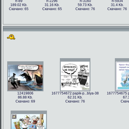
h-89
h-2296
h-3160
h-5934
189.02 Kb.
31.16 Kb.
59.73 Kb.
31.4 Kb.
Скачано: 65
Скачано: 65
Скачано: 76
Скачано: 76
12419806
1677754672 papik-p...blya-38
1677754675 pa
86.88 Kb.
62.31 Kb.
67.
Скачано: 69
Скачано: 76
Скач