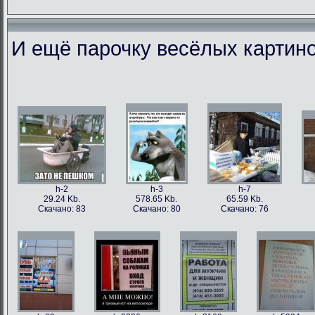
И ещё парочку весёлых картино
h-86973
h-86979
h-86978
h-86
49.56 Kb.
106.1 Kb.
101.5 Kb.
79.4 
Скачано: 77
Скачано: 63
Скачано: 59
Скачан
h-2
h-3
h-7
29.24 Kb.
578.65 Kb.
65.59 Kb.
Скачано: 83
Скачано: 80
Скачано: 76