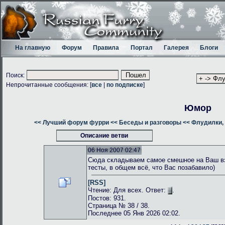
На главную
Форум
Правила
Портал
Галерея
Блоги
Поиск:
Непрочитанные сообщения: [
все
|
по подписке
]
Юмор
<< Лучший форум фурри
<< Беседы и разговоры
<< Флудилки, 
Описание ветви
06 Ноя 2007 02:47
Сюда складываем самое смешное на Ваш взг
тесты, в общем всё, что Вас позабавило)
[RSS]
Чтение: Для всех. Ответ:
.
Постов: 931.
Страница № 38 / 38.
Последнее 05 Янв 2026 02:02.