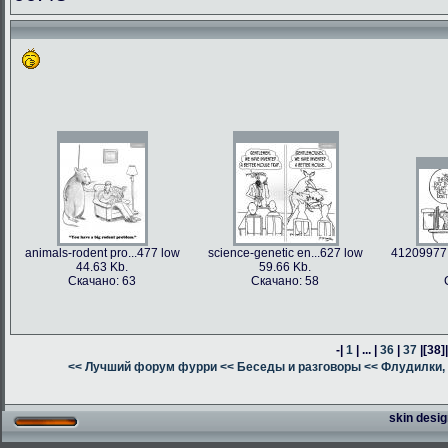
animals-rodent pro...477 low
science-genetic en...627 low
41209977 
44.63 Kb.
59.66 Kb.
Скачано: 63
Скачано: 58
-|
1
| ... |
36
|
37
|
[38]
<< Лучший форум фурри
<< Беседы и разговоры
<< Флудилки, 
skin desig