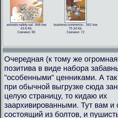
animals-safety-saf...948 low
business-commerce-...561 low
43.6 Kb.
75.34 Kb.
Скачано: 80
Скачано: 72
Очередная (к тому же огромная
позитива в виде набора забавн
"особенными" ценниками. А так 
при обычной выгрузке сюда за
целую страницу, то кидаю их
заархивированными. Тут вам и 
состоящий из болтов, и пушист