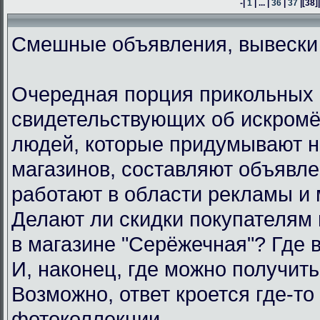
-|
1
| ... |
36
|
37
|
[38]
Смешные объявления, вывески
Очередная порция прикольных 
свидетельствующих об искром
людей, которые придумывают н
магазинов, составляют объявл
работают в области рекламы и 
Делают ли скидки покупателям
в магазине "Серёжечная"? Где 
И, наконец, где можно получить
Возможно, ответ кроется где-то 
фотоколлекции.