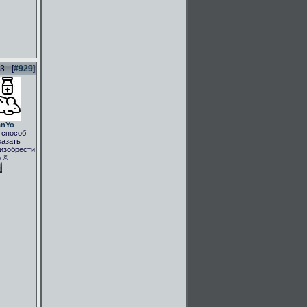
 - [
#929
]
anYo
 способ
казать
.изобрести
о ©