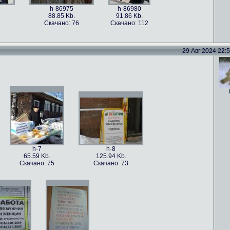
h-86975
h-86980
88.85 Kb.
91.86 Kb.
Скачано: 76
Скачано: 112
29 Авг 2024 22:52
h-86978
h-86977
h-86976
101.5 Kb.
79.4 Kb.
115.82 Kb.
Скачано: 59
Скачано: 82
Скачано: 70
h-7
h-8
65.59 Kb.
125.94 Kb.
Скачано: 75
Скачано: 73