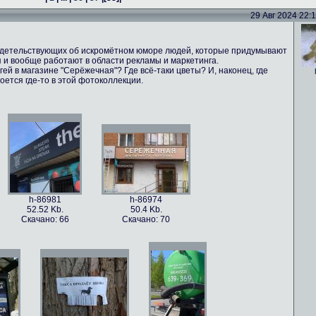
29 Авг 2024 22:16
идетельствующих об искромётном юморе людей, которые придумывают
 и вообще работают в области рекламы и маркетинга.
ей в магазине "Серёжечная"? Где всё-таки цветы? И, наконец, где
оется где-то в этой фотоколлекции.
h-86981
h-86974
52.52 Kb.
50.4 Kb.
Скачано: 66
Скачано: 70