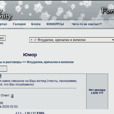
ртал
Галерея
Блоги
КОНКУРСЫ
Чего-то не хватает?
ке
]
Юмор
ы и разговоры
<< Флудилки, кричалки и вопилки
7
самое смешное на Ваш взгляд (тексты, программки,
сё, что Вас позабавило)
Нет аватара
LION 777
. Ответ:
.
38.
 2026 02:02.
-|
1
| ... |
36
|
37
|
[38]
|-