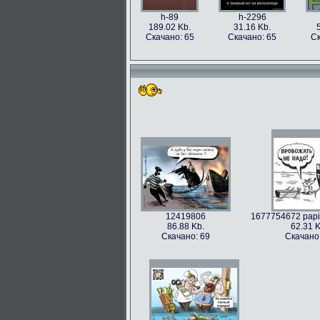
h-89
h-2296
189.02 Kb.
31.16 Kb.
Скачано: 65
Скачано: 65
Ск
12419806
1677754672 papik
86.88 Kb.
62.31 K
Скачано: 69
Скачано