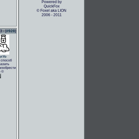
Powered by
QuickFox
© Foxel aka LION
2006 - 2011
 - [
#928
]
anYo
 способ
казать
.изобрести
о ©