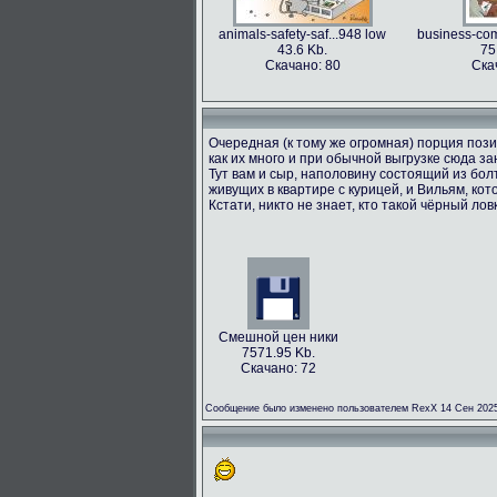
animals-safety-saf...948 low
business-com
43.6 Kb.
75
Скачано: 80
Ска
Очередная (к тому же огромная) порция пози
как их много и при обычной выгрузке сюда з
Тут вам и сыр, наполовину состоящий из болт
живущих в квартире с курицей, и Вильям, кот
Кстати, никто не знает, кто такой чёрный лов
Смешной цен ники
7571.95 Kb.
Скачано: 72
Сообщение было изменено пользователем RexX 14 Сен 2025