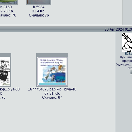
h-3160
h-5934
59.73 Kb.
31.4 Kb.
ачано: 76
Скачано: 76
30 Авг 2024 01:33
EJS
Лучший
предс
будущее..
ег
-p...blya-38
1677754675 papik-p...blya-46
b.
67.31 Kb.
: 75
Скачано: 67