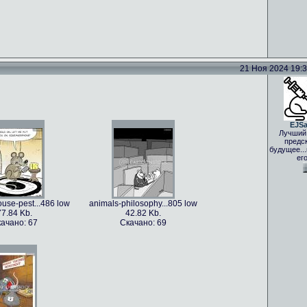
21 Ноя 2024 19:33
EJS
Лучший
предс
будущее..
ег
use-pest...486 low
animals-philosophy...805 low
77.84 Kb.
42.82 Kb.
ачано: 67
Скачано: 69