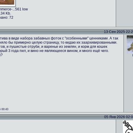
merce-...561 low
.34 Kb.
чано: 72
13 Сен 2025 22:24
тива в виде набора забавных фоток с "особенными" ценниками. А так
аняло бы примерно целую страницу, то кидаю их заархивированными.
ов, и пушистые отруби, и варенье из землян, и корм для кошек
орый 3 года пил, и вино не являющееся вином, и много ещё чего.
к?
 00:43
05 Янв 2026 02:02