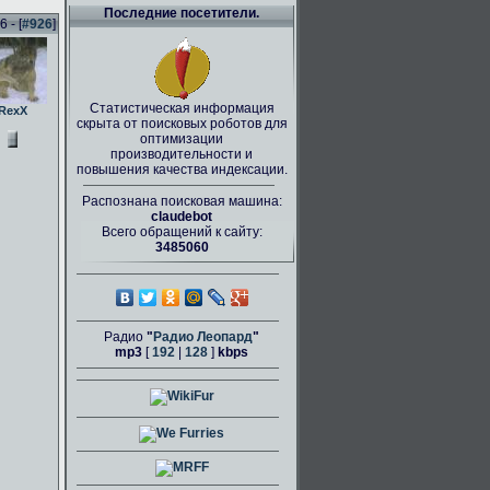
Последние посетители.
 - [
#926
]
Статистическая информация
RexX
скрыта от поисковых роботов для
оптимизации
производительности и
повышения качества индексации.
Распознана поисковая машина:
claudebot
Всего обращений к сайту:
3485060
Радио
"
Радио Леопард
"
mp3
[
192
|
128
]
kbps