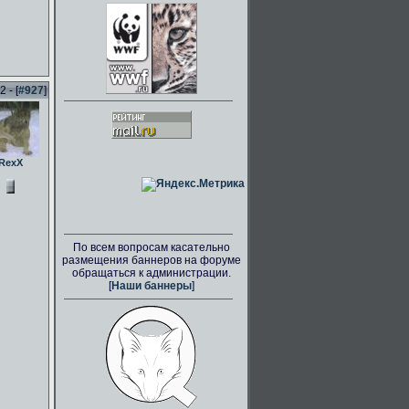
 - [
#927
]
RexX
По всем вопросам касательно
размещения баннеров на форуме
обращаться к администрации.
[
Наши баннеры
]