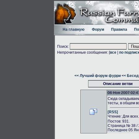
На главную
Форум
Правила
По
Поиск:
Непрочитанные сообщения: [
все
|
по подпис
<< Лучший форум фурри
<< Бесед
Описание ветви
06 Ноя 2007 02:4
Сюда складываем 
тесты, в общем в
[RSS]
Чтение: Для всех
Постов: 931.
Страница № 38 / 
Последнее 05 Янв