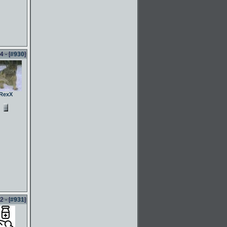
 - [
#930
]
RexX
 - [
#931
]