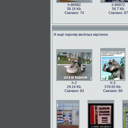
h-86982
h-86972
39.16 Kb.
56.7 Kb.
Скачано: 74
Скачано: 87
И ещё парочку весёлых картинок.
h-86973
h-86979
49.56 Kb.
106.1 Kb.
Скачано: 77
Скачано: 63
h-2
h-3
29.24 Kb.
578.65 Kb.
Скачано: 83
Скачано: 80