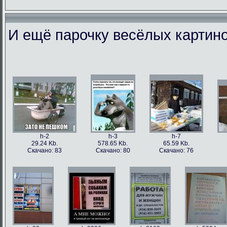
И ещё парочку весёлых картино
h-86973
h-86979
h-86978
h-86
49.56 Kb.
106.1 Kb.
101.5 Kb.
79.4 
Скачано: 77
Скачано: 63
Скачано: 59
Скачан
h-2
h-3
h-7
29.24 Kb.
578.65 Kb.
65.59 Kb.
Скачано: 83
Скачано: 80
Скачано: 76