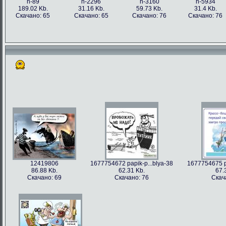
h-89
h-2296
h-3160
h-5934
189.02 Kb.
31.16 Kb.
59.73 Kb.
31.4 Kb.
Скачано: 65
Скачано: 65
Скачано: 76
Скачано: 76
12419806
1677754672 papik-p...blya-38
1677754675 pa
86.88 Kb.
62.31 Kb.
67.
Скачано: 69
Скачано: 76
Скач