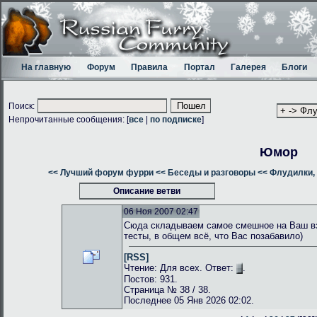
На главную
Форум
Правила
Портал
Галерея
Блоги
Поиск:
Непрочитанные сообщения: [
все
|
по подписке
]
Юмор
<< Лучший форум фурри
<< Беседы и разговоры
<< Флудилки, 
Описание ветви
06 Ноя 2007 02:47
Сюда складываем самое смешное на Ваш взг
тесты, в общем всё, что Вас позабавило)
[RSS]
Чтение: Для всех. Ответ:
.
Постов: 931.
Страница № 38 / 38.
Последнее 05 Янв 2026 02:02.