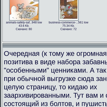
animals-safety-saf...948 low
business-commerce-...561 low
43.6 Kb.
75.34 Kb.
Скачано: 80
Скачано: 72
Очередная (к тому же огромная
позитива в виде набора забавн
"особенными" ценниками. А так 
при обычной выгрузке сюда за
целую страницу, то кидаю их
заархивированными. Тут вам и 
состоящий из болтов, и пушист