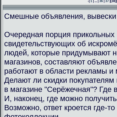
-|
1
| ... |
36
|
37
|
[38]
Смешные объявления, вывески
Очередная порция прикольных 
свидетельствующих об искром
людей, которые придумывают н
магазинов, составляют объявл
работают в области рекламы и 
Делают ли скидки покупателям
в магазине "Серёжечная"? Где 
И, наконец, где можно получить
Возможно, ответ кроется где-то 
фотоколлекции.