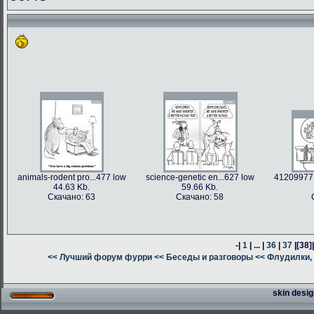
animals-rodent pro...477 low
science-genetic en...627 low
41209977 
44.63 Kb.
59.66 Kb.
Скачано: 63
Скачано: 58
-|
1
| ... |
36
|
37
|
[38]
<< Лучший форум фурри
<< Беседы и разговоры
<< Флудилки, 
skin desig