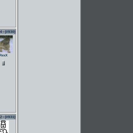
 - [
#930
]
RexX
 - [
#931
]