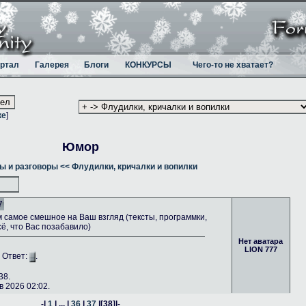
ртал
Галерея
Блоги
КОНКУРСЫ
Чего-то не хватает?
ке
]
Юмор
ы и разговоры
<< Флудилки, кричалки и вопилки
7
самое смешное на Ваш взгляд (тексты, программки,
сё, что Вас позабавило)
Нет аватара
LION 777
. Ответ:
.
38.
 2026 02:02.
-|
1
| ... |
36
|
37
|
[38]
|-