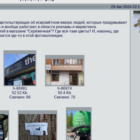
29 Авг 2024 22:16
идетельствующих об искромётном юморе людей, которые придумывают
 и вообще работают в области рекламы и маркетинга.
ей в магазине "Серёжечная"? Где всё-таки цветы? И, наконец, где
оется где-то в этой фотоколлекции.
h-86981
h-86974
52.52 Kb.
50.4 Kb.
Скачано: 66
Скачано: 70