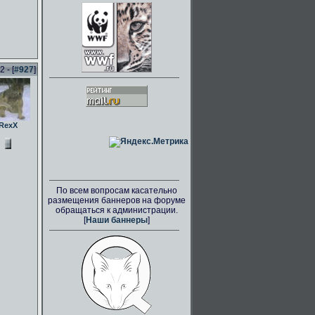
 - [
#927
]
RexX
По всем вопросам касательно
размещения баннеров на форуме
обращаться к администрации.
[
Наши баннеры
]