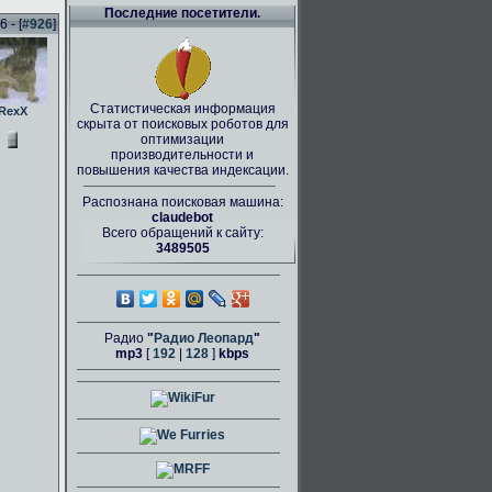
Последние посетители.
 - [
#926
]
Статистическая информация
RexX
скрыта от поисковых роботов для
оптимизации
производительности и
повышения качества индексации.
Распознана поисковая машина:
claudebot
Всего обращений к сайту:
3489505
Радио
"
Радио Леопард
"
mp3
[
192
|
128
]
kbps