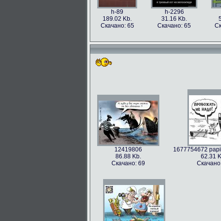
h-89
h-2296
189.02 Kb.
31.16 Kb.
Скачано: 65
Скачано: 65
Ск
12419806
1677754672 papik
86.88 Kb.
62.31 K
Скачано: 69
Скачано