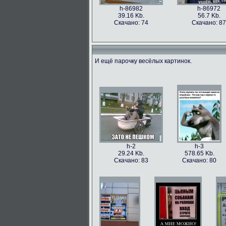
h-86982
h-86972
39.16 Kb.
56.7 Kb.
Скачано: 74
Скачано: 87
И ещё парочку весёлых картинок.
h-86973
h-86979
49.56 Kb.
106.1 Kb.
Скачано: 77
Скачано: 63
h-2
h-3
29.24 Kb.
578.65 Kb.
Скачано: 83
Скачано: 80