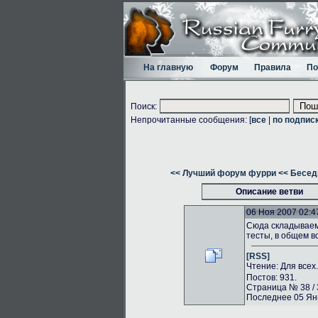
На главную
Форум
Правила
По
Поиск:
Непрочитанные сообщения: [
все
|
по подпис
<< Лучший форум фурри
<< Бесед
Описание ветви
06 Ноя 2007 02:4
Сюда складываем 
тесты, в общем в
[RSS]
Чтение: Для всех
Постов: 931.
Страница № 38 / 
Последнее 05 Янв