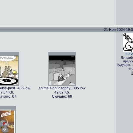
21 Ноя 2024 19:33
EJS
Лучший
предс
будущее..
ег
use-pest...486 low
animals-philosophy...805 low
77.84 Kb.
42.82 Kb.
ачано: 67
Скачано: 69