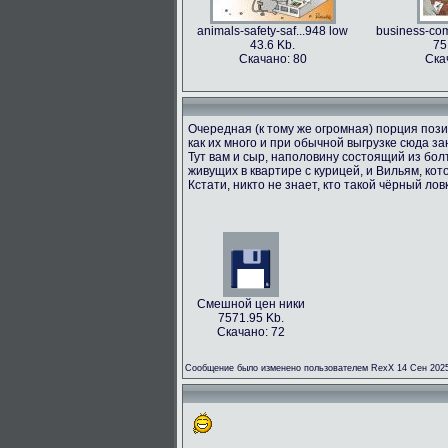
animals-safety-saf...948 low
business-com
43.6 Kb.
75
Скачано: 80
Ска
Очередная (к тому же огромная) порция пози
как их много и при обычной выгрузке сюда з
Тут вам и сыр, наполовину состоящий из болт
живущих в квартире с курицей, и Вильям, кот
Кстати, никто не знает, кто такой чёрный лов
Смешной цен ники
7571.95 Kb.
Скачано: 72
Сообщение было изменено пользователем RexX 14 Сен 2025