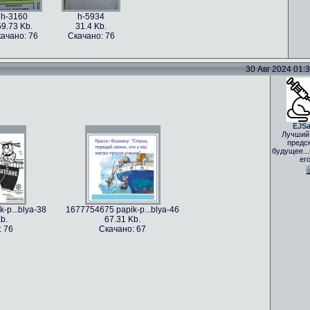
h-3160
h-5934
59.73 Kb.
31.4 Kb.
ачано: 76
Скачано: 76
30 Авг 2024 01:33
EJS
Лучший
предс
будущее..
ег
-p...blya-38
1677754675 papik-p...blya-46
b.
67.31 Kb.
: 76
Скачано: 67