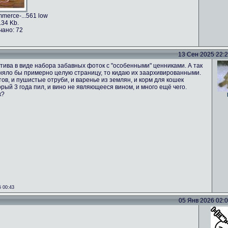
merce-...561 low
.34 Kb.
чано: 72
13 Сен 2025 22:24
тива в виде набора забавных фоток с "особенными" ценниками. А так
аняло бы примерно целую страницу, то кидаю их заархивированными.
ов, и пушистые отруби, и варенье из землян, и корм для кошек
орый 3 года пил, и вино не являющееся вином, и много ещё чего.
к?
 00:43
05 Янв 2026 02:02