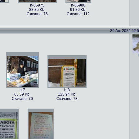
h-86975
h-86980
88.85 Kb.
91.86 Kb.
Скачано: 76
Скачано: 112
29 Авг 2024 22:52
h-86978
h-86977
h-86976
101.5 Kb.
79.4 Kb.
115.82 Kb.
Скачано: 59
Скачано: 82
Скачано: 70
h-7
h-8
65.59 Kb.
125.94 Kb.
Скачано: 76
Скачано: 73