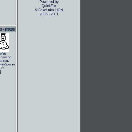
Powered by
QuickFox
© Foxel aka LION
2006 - 2011
 - [
#928
]
anYo
 способ
казать
.изобрести
о ©