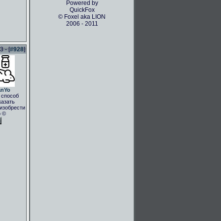
Powered by
QuickFox
© Foxel aka LION
2006 - 2011
 - [
#928
]
anYo
 способ
казать
.изобрести
о ©