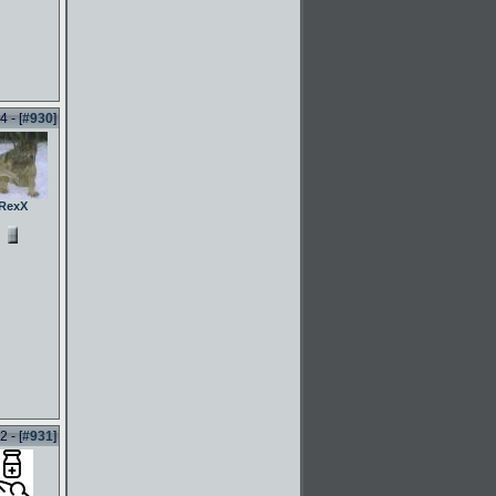
 - [
#930
]
RexX
 - [
#931
]