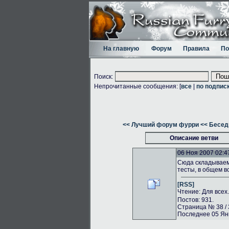
На главную
Форум
Правила
По
Поиск:
Непрочитанные сообщения: [
все
|
по подпис
<< Лучший форум фурри
<< Бесед
Описание ветви
06 Ноя 2007 02:4
Сюда складываем 
тесты, в общем в
[RSS]
Чтение: Для всех
Постов: 931.
Страница № 38 / 
Последнее 05 Янв