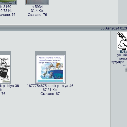
h-3160
h-5934
59.73 Kb.
31.4 Kb.
ачано: 76
Скачано: 76
30 Авг 2024 01:33
EJS
Лучший
предс
будущее..
ег
-p...blya-38
1677754675 papik-p...blya-46
b.
67.31 Kb.
: 76
Скачано: 67