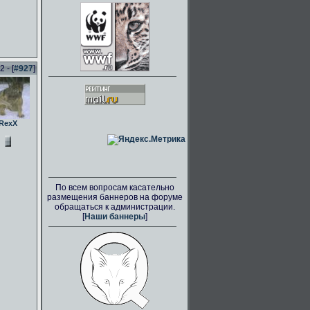
 - [
#927
]
RexX
По всем вопросам касательно
размещения баннеров на форуме
обращаться к администрации.
[
Наши баннеры
]