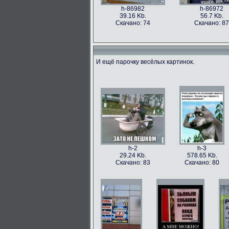
h-86982
h-86972
39.16 Kb.
56.7 Kb.
Скачано: 74
Скачано: 87
И ещё парочку весёлых картинок.
h-86973
h-86979
49.56 Kb.
106.1 Kb.
Скачано: 77
Скачано: 63
h-2
h-3
29.24 Kb.
578.65 Kb.
Скачано: 83
Скачано: 80