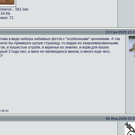
merce-...561 low
.34 Kb.
чано: 72
13 Сен 2025 22:24
тива в виде набора забавных фоток с "особенными" ценниками. А так
аняло бы примерно целую страницу, то кидаю их заархивированными.
ов, и пушистые отруби, и варенье из землян, и корм для кошек
орый 3 года пил, и вино не являющееся вином, и много ещё чего.
к?
 00:43
05 Янв 2026 02:02