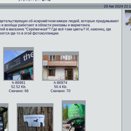
29 Авг 2024 22:16
идетельствующих об искромётном юморе людей, которые придумывают
 и вообще работают в области рекламы и маркетинга.
ей в магазине "Серёжечная"? Где всё-таки цветы? И, наконец, где
оется где-то в этой фотоколлекции.
h-86981
h-86974
52.52 Kb.
50.4 Kb.
Скачано: 66
Скачано: 70