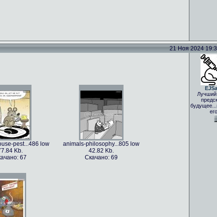
21 Ноя 2024 19:33
EJS
Лучший
предс
будущее..
ег
use-pest...486 low
animals-philosophy...805 low
77.84 Kb.
42.82 Kb.
ачано: 67
Скачано: 69