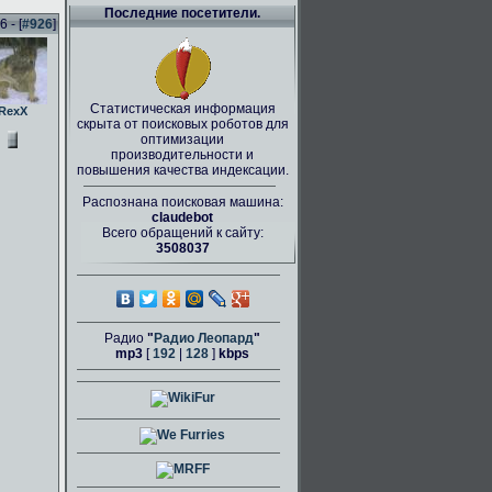
Последние посетители.
 - [
#926
]
Статистическая информация
RexX
скрыта от поисковых роботов для
оптимизации
производительности и
повышения качества индексации.
Распознана поисковая машина:
claudebot
Всего обращений к сайту:
3508037
Радио
"
Радио Леопард
"
mp3
[
192
|
128
]
kbps