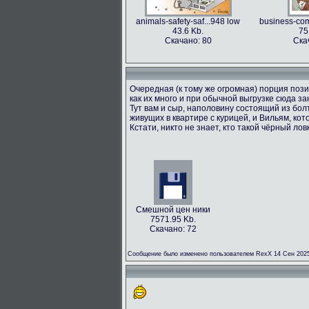
animals-safety-saf...948 low
business-com
43.6 Kb.
75
Скачано: 80
Ска
Очередная (к тому же огромная) порция пози
как их много и при обычной выгрузке сюда з
Тут вам и сыр, наполовину состоящий из болт
живущих в квартире с курицей, и Вильям, кот
Кстати, никто не знает, кто такой чёрный лов
Смешной цен ники
7571.95 Kb.
Скачано: 72
Сообщение было изменено пользователем RexX 14 Сен 2025