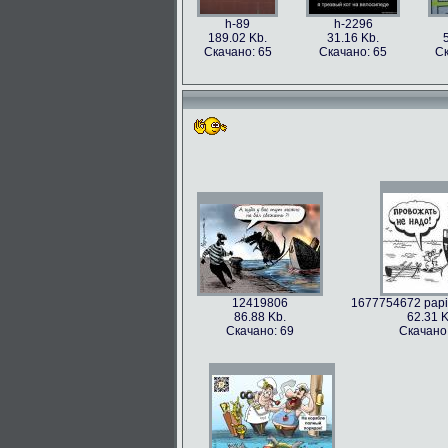
h-89
h-2296
189.02 Kb.
31.16 Kb.
Скачано: 65
Скачано: 65
Ск
12419806
1677754672 papik
86.88 Kb.
62.31 K
Скачано: 69
Скачано