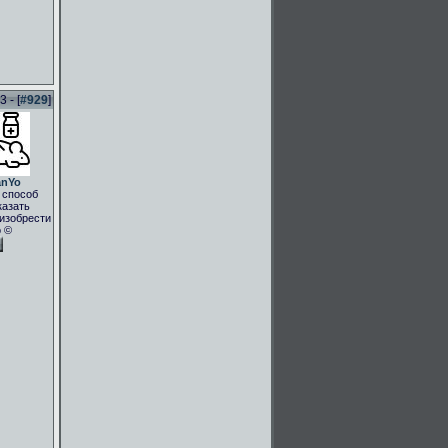
 - [
#929
]
anYo
 способ
казать
.изобрести
о ©