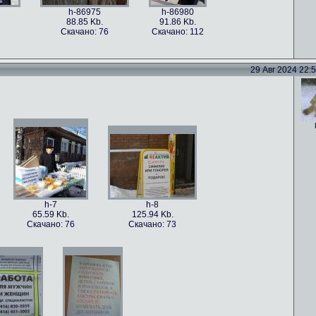
h-86975
h-86980
88.85 Kb.
91.86 Kb.
Скачано: 76
Скачано: 112
29 Авг 2024 22:52
h-86978
h-86977
h-86976
101.5 Kb.
79.4 Kb.
115.82 Kb.
Скачано: 59
Скачано: 82
Скачано: 70
h-7
h-8
65.59 Kb.
125.94 Kb.
Скачано: 76
Скачано: 73