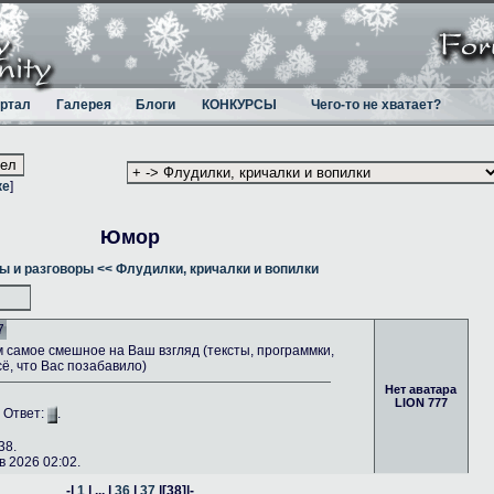
ртал
Галерея
Блоги
КОНКУРСЫ
Чего-то не хватает?
ке
]
Юмор
ы и разговоры
<< Флудилки, кричалки и вопилки
7
самое смешное на Ваш взгляд (тексты, программки,
сё, что Вас позабавило)
Нет аватара
LION 777
. Ответ:
.
38.
 2026 02:02.
-|
1
| ... |
36
|
37
|
[38]
|-