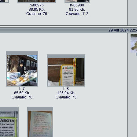
h-86975
h-86980
88.85 Kb.
91.86 Kb.
Скачано: 76
Скачано: 112
29 Авг 2024 22:52
h-86978
h-86977
h-86976
101.5 Kb.
79.4 Kb.
115.82 Kb.
Скачано: 59
Скачано: 82
Скачано: 70
h-7
h-8
65.59 Kb.
125.94 Kb.
Скачано: 76
Скачано: 73