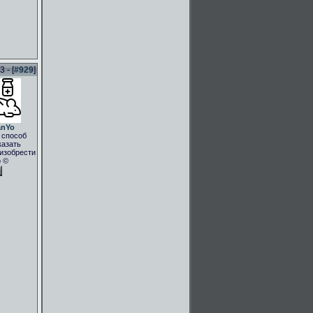
 - [
#929
]
anYo
 способ
казать
.изобрести
о ©