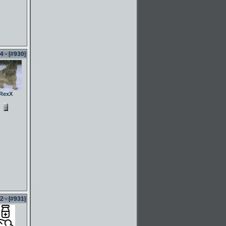
 - [
#930
]
RexX
 - [
#931
]