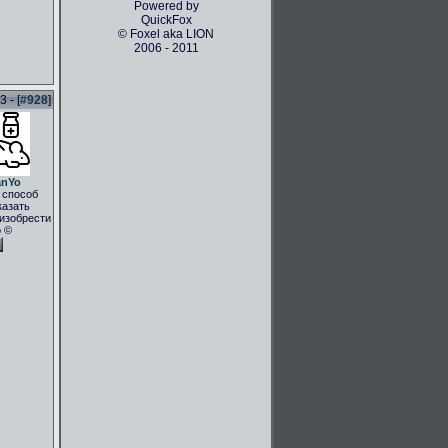
Powered by
QuickFox
© Foxel aka LION
2006 - 2011
 - [
#928
]
anYo
 способ
казать
.изобрести
о ©