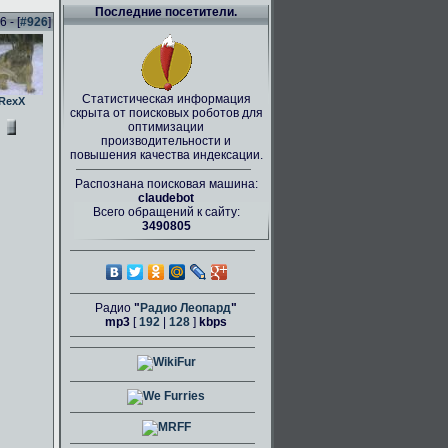
Последние посетители.
 - [
#926
]
Статистическая информация
RexX
скрыта от поисковых роботов для
оптимизации
производительности и
повышения качества индексации.
Распознана поисковая машина:
claudebot
Всего обращений к сайту:
3490805
Радио
"
Радио Леопард
"
mp3
[
192
|
128
]
kbps