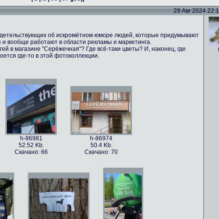
29 Авг 2024 22:16
идетельствующих об искромётном юморе людей, которые придумывают
 и вообще работают в области рекламы и маркетинга.
ей в магазине "Серёжечная"? Где всё-таки цветы? И, наконец, где
оется где-то в этой фотоколлекции.
h-86981
h-86974
52.52 Kb.
50.4 Kb.
Скачано: 66
Скачано: 70