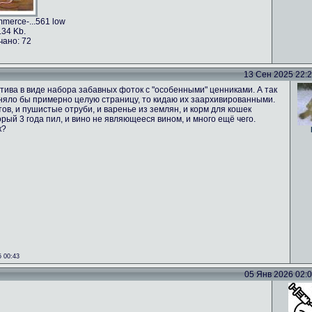
merce-...561 low
.34 Kb.
чано: 72
13 Сен 2025 22:24
тива в виде набора забавных фоток с "особенными" ценниками. А так
аняло бы примерно целую страницу, то кидаю их заархивированными.
ов, и пушистые отруби, и варенье из землян, и корм для кошек
орый 3 года пил, и вино не являющееся вином, и много ещё чего.
к?
 00:43
05 Янв 2026 02:02