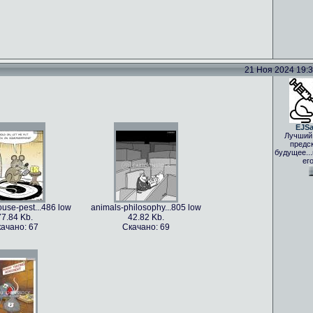
21 Ноя 2024 19:33
EJS
Лучший
предс
будущее..
ег
use-pest...486 low
animals-philosophy...805 low
77.84 Kb.
42.82 Kb.
ачано: 67
Скачано: 69