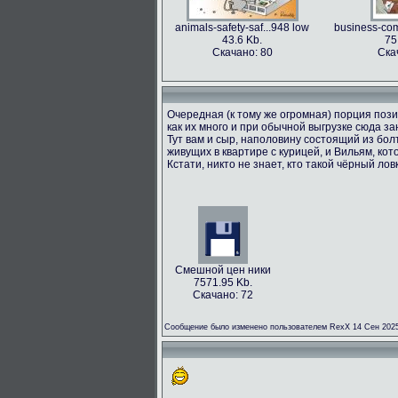
animals-safety-saf...948 low
business-com
43.6 Kb.
75
Скачано: 80
Ска
Очередная (к тому же огромная) порция пози
как их много и при обычной выгрузке сюда з
Тут вам и сыр, наполовину состоящий из болт
живущих в квартире с курицей, и Вильям, кот
Кстати, никто не знает, кто такой чёрный лов
Смешной цен ники
7571.95 Kb.
Скачано: 72
Сообщение было изменено пользователем RexX 14 Сен 2025