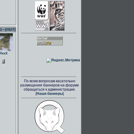
 - [
#927
]
RexX
По всем вопросам касательно
размещения баннеров на форуме
обращаться к администрации.
[
Наши баннеры
]