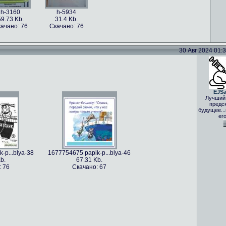
h-3160
h-5934
59.73 Kb.
31.4 Kb.
ачано: 76
Скачано: 76
30 Авг 2024 01:33
EJS
Лучший
предс
будущее..
ег
-p...blya-38
1677754675 papik-p...blya-46
b.
67.31 Kb.
: 76
Скачано: 67