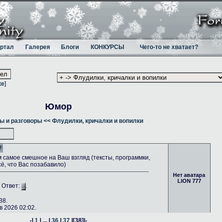
ртал
Галерея
Блоги
КОНКУРСЫ
Чего-то не хватает?
ке
]
Юмор
ы и разговоры
<< Флудилки, кричалки и вопилки
7
самое смешное на Ваш взгляд (тексты, программки,
сё, что Вас позабавило)
Нет аватара
LION 777
. Ответ:
.
38.
 2026 02:02.
-|
1
| ... |
36
|
37
|
[38]
|-