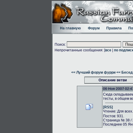
На главную
Форум
Правила
По
Поиск:
Непрочитанные сообщения: [
все
|
по подпис
<< Лучший форум фурри
<< Бесед
Описание ветви
06 Ноя 2007 02:4
Сюда складываем 
тесты, в общем в
[RSS]
Чтение: Для всех
Постов: 931.
Страница № 38 / 
Последнее 05 Янв