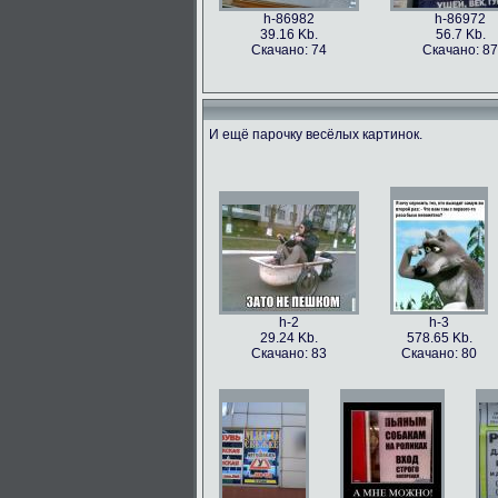
h-86982
h-86972
39.16 Kb.
56.7 Kb.
Скачано: 74
Скачано: 87
И ещё парочку весёлых картинок.
h-86973
h-86979
49.56 Kb.
106.1 Kb.
Скачано: 77
Скачано: 63
h-2
h-3
29.24 Kb.
578.65 Kb.
Скачано: 83
Скачано: 80