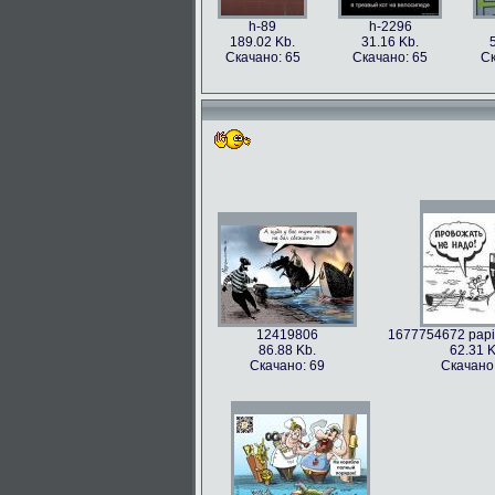
h-89
h-2296
189.02 Kb.
31.16 Kb.
Скачано: 65
Скачано: 65
Ск
12419806
1677754672 papik
86.88 Kb.
62.31 K
Скачано: 69
Скачано