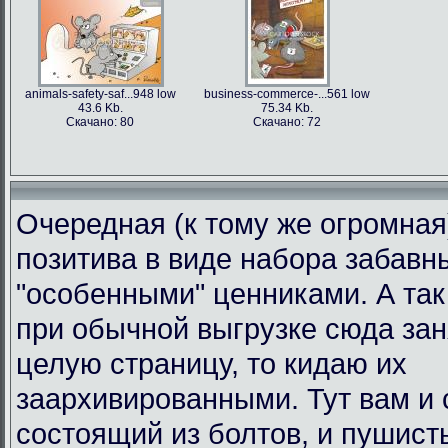
animals-safety-saf...948 low
business-commerce-...561 low
43.6 Kb.
75.34 Kb.
Скачано: 80
Скачано: 72
Очередная (к тому же огромная
позитива в виде набора забавн
"особенными" ценниками. А так 
при обычной выгрузке сюда за
целую страницу, то кидаю их
заархивированными. Тут вам и 
состоящий из болтов, и пушист