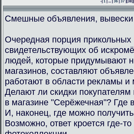
-|
1
| ... |
36
|
37
|
[38]
Смешные объявления, вывески
Очередная порция прикольных 
свидетельствующих об искром
людей, которые придумывают н
магазинов, составляют объявл
работают в области рекламы и 
Делают ли скидки покупателям
в магазине "Серёжечная"? Где 
И, наконец, где можно получить
Возможно, ответ кроется где-то 
фотоколлекции.