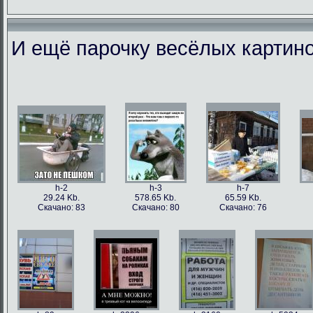
И ещё парочку весёлых картино
h-86973
h-86979
h-86978
h-86
49.56 Kb.
106.1 Kb.
101.5 Kb.
79.4 
Скачано: 77
Скачано: 63
Скачано: 59
Скачан
h-2
h-3
h-7
29.24 Kb.
578.65 Kb.
65.59 Kb.
Скачано: 83
Скачано: 80
Скачано: 76