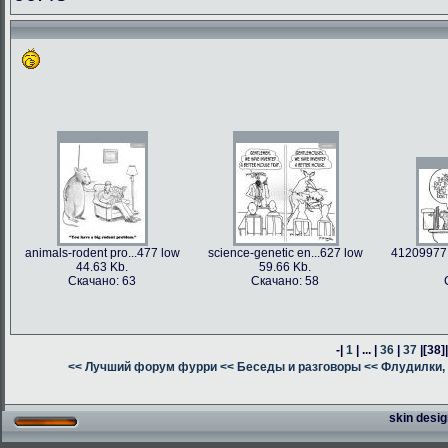
animals-rodent pro...477 low
science-genetic en...627 low
41209977 
44.63 Kb.
59.66 Kb.
Скачано: 63
Скачано: 58
-|
1
| ... |
36
|
37
|
[38]
<< Лучший форум фурри
<< Беседы и разговоры
<< Флудилки, 
skin desig