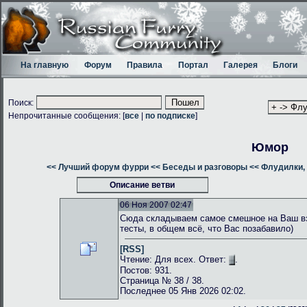
На главную
Форум
Правила
Портал
Галерея
Блоги
Поиск:
Непрочитанные сообщения: [
все
|
по подписке
]
Юмор
<< Лучший форум фурри
<< Беседы и разговоры
<< Флудилки, 
Описание ветви
06 Ноя 2007 02:47
Сюда складываем самое смешное на Ваш взг
тесты, в общем всё, что Вас позабавило)
[RSS]
Чтение: Для всех. Ответ:
.
Постов: 931.
Страница № 38 / 38.
Последнее 05 Янв 2026 02:02.