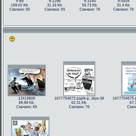
h-89
h-2296
h-3160
h-5934
189.02 Kb.
31.16 Kb.
59.73 Kb.
31.4 Kb.
Скачано: 65
Скачано: 65
Скачано: 76
Скачано: 76
12419806
1677754672 papik-p...blya-38
1677754675 pa
86.88 Kb.
62.31 Kb.
67.
Скачано: 69
Скачано: 76
Скач