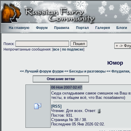
На главную
Форум
Правила
Портал
Галерея
Блоги
Поиск:
Непрочитанные сообщения: [
все
|
по подписке
]
Юмор
<< Лучший форум фурри
<< Беседы и разговоры
<< Флудилки, 
Описание ветви
06 Ноя 2007 02:47
Сюда складываем самое смешное на Ваш взг
тесты, в общем всё, что Вас позабавило)
[RSS]
Чтение: Для всех. Ответ:
.
Постов: 931.
Страница № 38 / 38.
Последнее 05 Янв 2026 02:02.