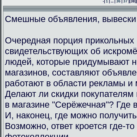
-|
1
| ... |
36
|
37
|
[38]
Смешные объявления, вывески
Очередная порция прикольных 
свидетельствующих об искром
людей, которые придумывают н
магазинов, составляют объявл
работают в области рекламы и 
Делают ли скидки покупателям
в магазине "Серёжечная"? Где 
И, наконец, где можно получить
Возможно, ответ кроется где-то 
фотоколлекции.