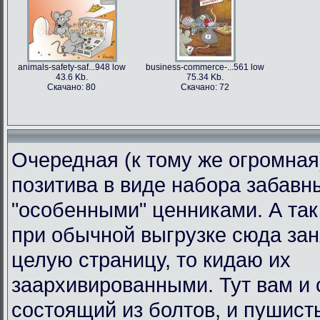
animals-safety-saf...948 low
business-commerce-...561 low
43.6 Kb.
75.34 Kb.
Скачано: 80
Скачано: 72
Очередная (к тому же огромная
позитива в виде набора забавн
"особенными" ценниками. А так 
при обычной выгрузке сюда за
целую страницу, то кидаю их
заархивированными. Тут вам и 
состоящий из болтов, и пушист