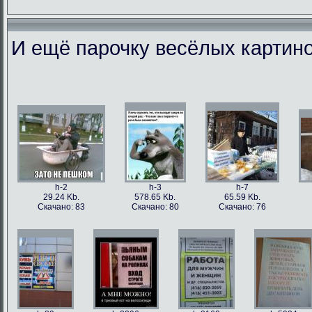
И ещё парочку весёлых картино
h-86973
h-86979
h-86978
h-86
49.56 Kb.
106.1 Kb.
101.5 Kb.
79.4 
Скачано: 77
Скачано: 63
Скачано: 59
Скачан
h-2
h-3
h-7
29.24 Kb.
578.65 Kb.
65.59 Kb.
Скачано: 83
Скачано: 80
Скачано: 76