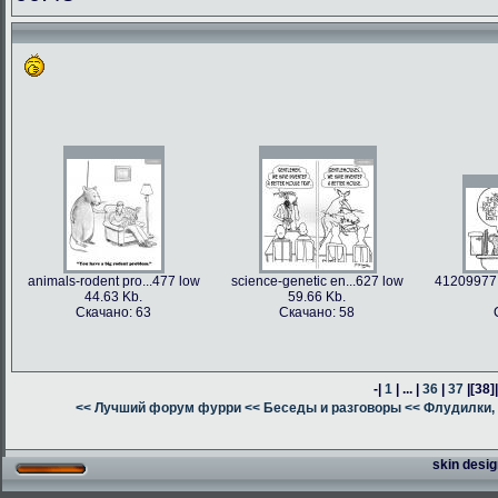
animals-rodent pro...477 low
science-genetic en...627 low
41209977 
44.63 Kb.
59.66 Kb.
Скачано: 63
Скачано: 58
-|
1
| ... |
36
|
37
|
[38]
<< Лучший форум фурри
<< Беседы и разговоры
<< Флудилки, 
skin desig