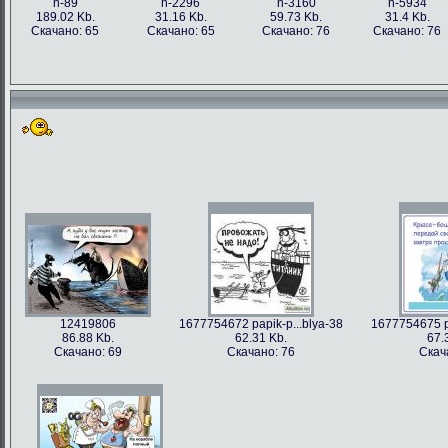
h-89
h-2296
h-3160
h-5934
189.02 Kb.
31.16 Kb.
59.73 Kb.
31.4 Kb.
Скачано: 65
Скачано: 65
Скачано: 76
Скачано: 76
12419806
1677754672 papik-p...blya-38
1677754675 pa
86.88 Kb.
62.31 Kb.
67.
Скачано: 69
Скачано: 76
Скач