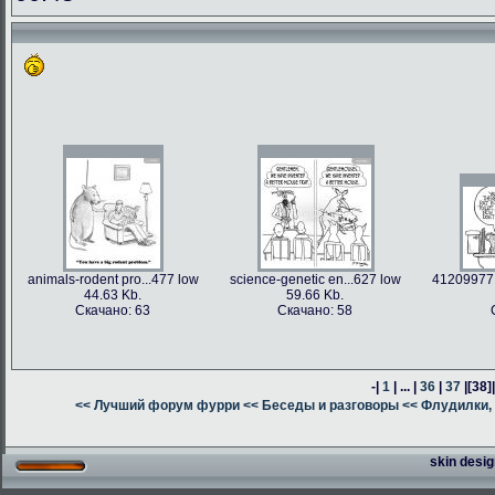
animals-rodent pro...477 low
science-genetic en...627 low
41209977 
44.63 Kb.
59.66 Kb.
Скачано: 63
Скачано: 58
-|
1
| ... |
36
|
37
|
[38]
<< Лучший форум фурри
<< Беседы и разговоры
<< Флудилки, 
skin desig