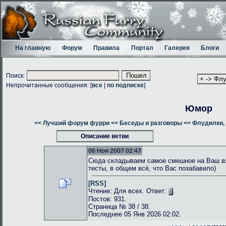
На главную
Форум
Правила
Портал
Галерея
Блоги
Поиск:
Непрочитанные сообщения: [
все
|
по подписке
]
Юмор
<< Лучший форум фурри
<< Беседы и разговоры
<< Флудилки, 
Описание ветви
06 Ноя 2007 02:47
Сюда складываем самое смешное на Ваш взг
тесты, в общем всё, что Вас позабавило)
[RSS]
Чтение: Для всех. Ответ:
.
Постов: 931.
Страница № 38 / 38.
Последнее 05 Янв 2026 02:02.