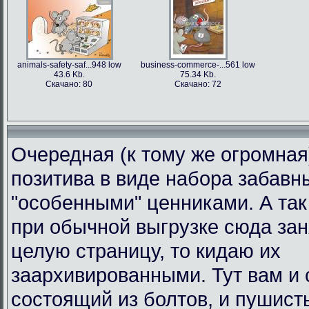
animals-safety-saf...948 low
business-commerce-...561 low
43.6 Kb.
75.34 Kb.
Скачано: 80
Скачано: 72
Очередная (к тому же огромная
позитива в виде набора забавн
"особенными" ценниками. А так 
при обычной выгрузке сюда за
целую страницу, то кидаю их
заархивированными. Тут вам и 
состоящий из болтов, и пушист