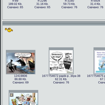
h-89
h-2296
h-3160
h-5934
189.02 Kb.
31.16 Kb.
59.73 Kb.
31.4 Kb.
Скачано: 65
Скачано: 65
Скачано: 76
Скачано: 76
12419806
1677754672 papik-p...blya-38
1677754675 pa
86.88 Kb.
62.31 Kb.
67.
Скачано: 69
Скачано: 76
Скач