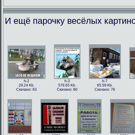
И ещё парочку весёлых картино
h-86973
h-86979
h-86978
h-86
49.56 Kb.
106.1 Kb.
101.5 Kb.
79.4 
Скачано: 77
Скачано: 63
Скачано: 59
Скачан
h-2
h-3
h-7
29.24 Kb.
578.65 Kb.
65.59 Kb.
Скачано: 83
Скачано: 80
Скачано: 76