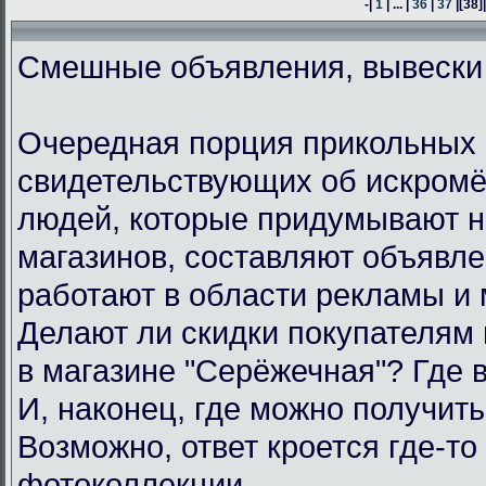
-|
1
| ... |
36
|
37
|
[38]
Смешные объявления, вывески
Очередная порция прикольных 
свидетельствующих об искром
людей, которые придумывают н
магазинов, составляют объявл
работают в области рекламы и 
Делают ли скидки покупателям
в магазине "Серёжечная"? Где 
И, наконец, где можно получить
Возможно, ответ кроется где-то 
фотоколлекции.