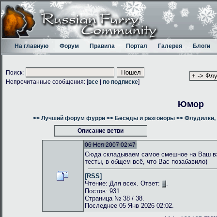
На главную
Форум
Правила
Портал
Галерея
Блоги
Поиск:
Непрочитанные сообщения: [
все
|
по подписке
]
Юмор
<< Лучший форум фурри
<< Беседы и разговоры
<< Флудилки, 
Описание ветви
06 Ноя 2007 02:47
Сюда складываем самое смешное на Ваш взг
тесты, в общем всё, что Вас позабавило)
[RSS]
Чтение: Для всех. Ответ:
.
Постов: 931.
Страница № 38 / 38.
Последнее 05 Янв 2026 02:02.