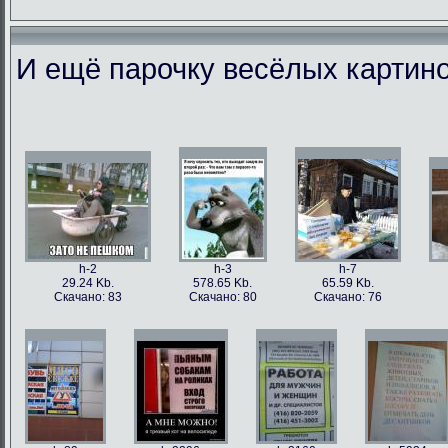
И ещё парочку весёлых картино
h-86973
h-86979
h-86978
h-86
49.56 Kb.
106.1 Kb.
101.5 Kb.
79.4 
Скачано: 77
Скачано: 63
Скачано: 59
Скачан
h-2
h-3
h-7
29.24 Kb.
578.65 Kb.
65.59 Kb.
Скачано: 83
Скачано: 80
Скачано: 76