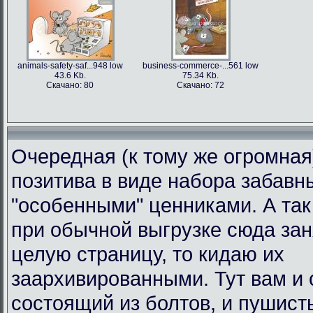
animals-safety-saf...948 low
business-commerce-...561 low
43.6 Kb.
75.34 Kb.
Скачано: 80
Скачано: 72
Очередная (к тому же огромная
позитива в виде набора забавн
"особенными" ценниками. А так 
при обычной выгрузке сюда за
целую страницу, то кидаю их
заархивированными. Тут вам и 
состоящий из болтов, и пушист