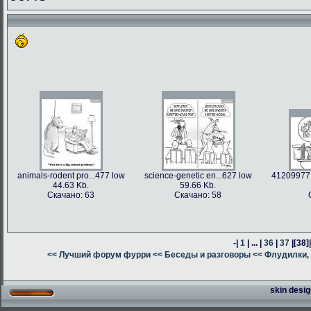
animals-rodent pro...477 low
science-genetic en...627 low
41209977 
44.63 Kb.
59.66 Kb.
Скачано: 63
Скачано: 58
-|
1
| ... |
36
|
37
|
[38]
<< Лучший форум фурри
<< Беседы и разговоры
<< Флудилки, 
skin desig