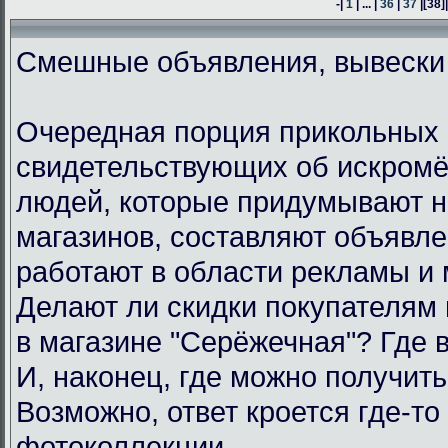
-|
1
| ... |
36
|
37
|
[38]
Смешные объявления, вывески
Очередная порция прикольных 
свидетельствующих об искром
людей, которые придумывают н
магазинов, составляют объявл
работают в области рекламы и 
Делают ли скидки покупателям
в магазине "Серёжечная"? Где 
И, наконец, где можно получить
Возможно, ответ кроется где-то 
фотоколлекции.