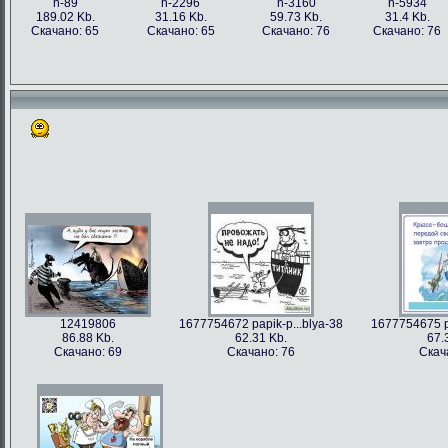
h-89
h-2296
h-3160
h-5934
189.02 Kb.
31.16 Kb.
59.73 Kb.
31.4 Kb.
Скачано: 65
Скачано: 65
Скачано: 76
Скачано: 76
12419806
1677754672 papik-p...blya-38
1677754675 pa
86.88 Kb.
62.31 Kb.
67.
Скачано: 69
Скачано: 76
Скач