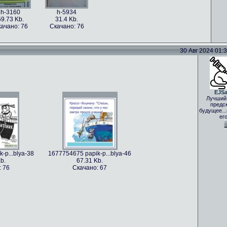
h-3160
h-5934
59.73 Kb.
31.4 Kb.
ачано: 76
Скачано: 76
30 Авг 2024 01:33
EJS
Лучший
предс
будущее..
ег
-p...blya-38
1677754675 papik-p...blya-46
b.
67.31 Kb.
: 76
Скачано: 67