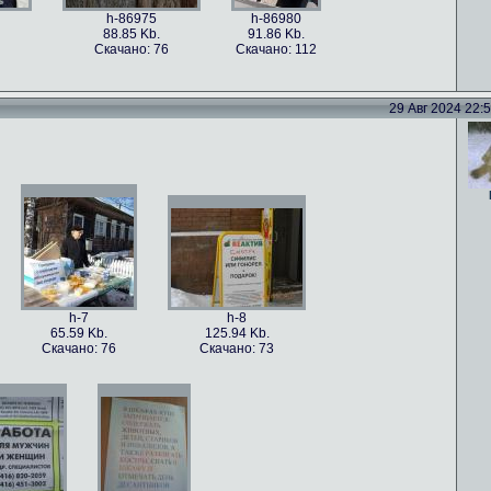
h-86975
h-86980
88.85 Kb.
91.86 Kb.
Скачано: 76
Скачано: 112
29 Авг 2024 22:52
h-86978
h-86977
h-86976
101.5 Kb.
79.4 Kb.
115.82 Kb.
Скачано: 59
Скачано: 82
Скачано: 70
h-7
h-8
65.59 Kb.
125.94 Kb.
Скачано: 76
Скачано: 73