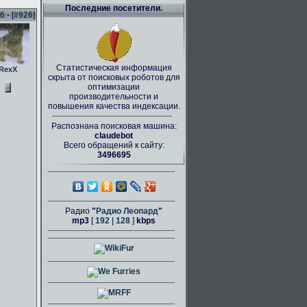
Последние посетители.
 - [
#926
]
Статистическая информация
RexX
скрыта от поисковых роботов для
оптимизации
производительности и
повышения качества индексации.
Распознана поисковая машина:
claudebot
Всего обращений к сайту:
3496695
Радио
"
Радио Леопард
"
mp3
[
192
|
128
]
kbps