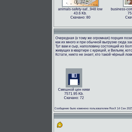
animals-safety-saf...948 low
business-com
43.6 Kb.
75
Скачано: 80
Ска
Очередная (к тому же огромная) порция пози
как их много и при обычной выгрузке сюда з
Тут вам и сыр, наполовину состоящий из болт
живущих в квартире с курицей, и Вильям, кот
Кстати, никто не знает, кто такой чёрный лов
Смешной цен ники
7571.95 Kb.
Скачано: 72
Сообщение было изменено пользователем RexX 14 Сен 2025