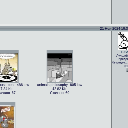
21 Ноя 2024 19:33
EJS
Лучший
предс
будущее..
ег
use-pest...486 low
animals-philosophy...805 low
77.84 Kb.
42.82 Kb.
ачано: 67
Скачано: 69