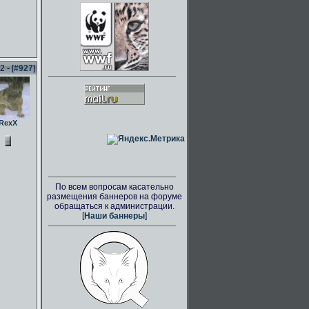
 - [
#927
]
RexX
По всем вопросам касательно
размещения баннеров на форуме
обращаться к администрации.
[
Наши баннеры
]