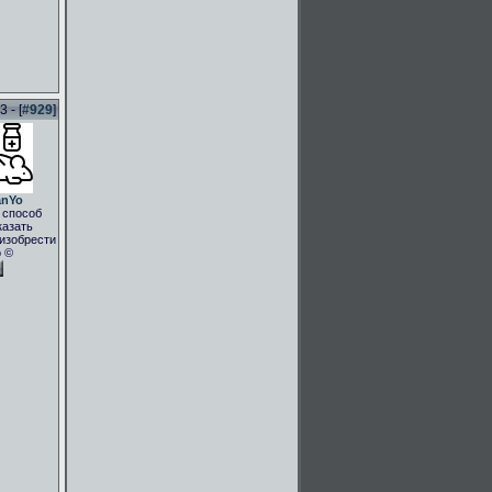
 - [
#929
]
anYo
 способ
казать
.изобрести
о ©