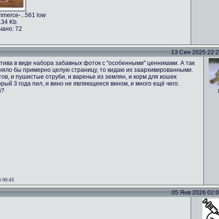
merce-...561 low
.34 Kb.
чано: 72
13 Сен 2025 22:24
тива в виде набора забавных фоток с "особенными" ценниками. А так
аняло бы примерно целую страницу, то кидаю их заархивированными.
ов, и пушистые отруби, и варенье из землян, и корм для кошек
орый 3 года пил, и вино не являющееся вином, и много ещё чего.
к?
 00:43
05 Янв 2026 02:02