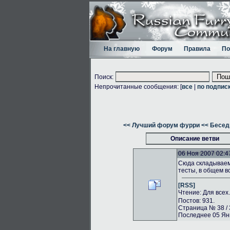
На главную
Форум
Правила
По
Поиск:
Непрочитанные сообщения: [
все
|
по подпис
<< Лучший форум фурри
<< Бесед
Описание ветви
06 Ноя 2007 02:4
Сюда складываем 
тесты, в общем в
[RSS]
Чтение: Для всех
Постов: 931.
Страница № 38 / 
Последнее 05 Янв