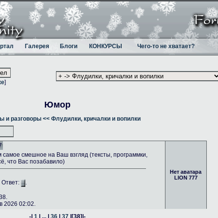
ртал
Галерея
Блоги
КОНКУРСЫ
Чего-то не хватает?
ке
]
Юмор
ы и разговоры
<< Флудилки, кричалки и вопилки
7
самое смешное на Ваш взгляд (тексты, программки,
сё, что Вас позабавило)
Нет аватара
LION 777
. Ответ:
.
38.
 2026 02:02.
-|
1
| ... |
36
|
37
|
[38]
|-