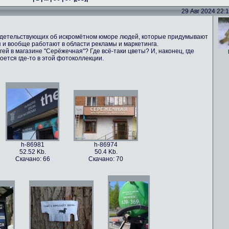
29 Авг 2024 22:16
идетельствующих об искромётном юморе людей, которые придумывают
 и вообще работают в области рекламы и маркетинга.
ей в магазине "Серёжечная"? Где всё-таки цветы? И, наконец, где
оется где-то в этой фотоколлекции.
h-86981
h-86974
52.52 Kb.
50.4 Kb.
Скачано: 66
Скачано: 70