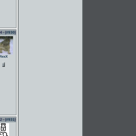
 - [
#930
]
RexX
 - [
#931
]