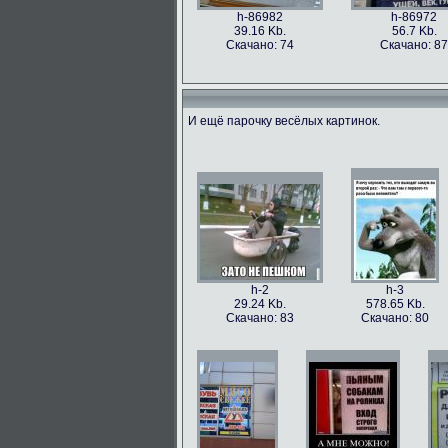
h-86982
h-86972
39.16 Kb.
56.7 Kb.
Скачано: 74
Скачано: 87
И ещё парочку весёлых картинок.
h-86973
h-86979
49.56 Kb.
106.1 Kb.
Скачано: 77
Скачано: 63
h-2
h-3
29.24 Kb.
578.65 Kb.
Скачано: 83
Скачано: 80