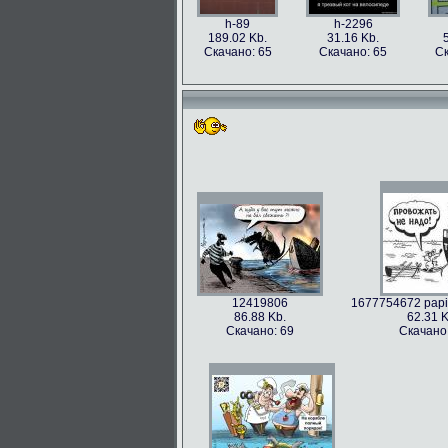
h-89
h-2296
189.02 Kb.
31.16 Kb.
Скачано: 65
Скачано: 65
Ск
12419806
1677754672 papik
86.88 Kb.
62.31 K
Скачано: 69
Скачано