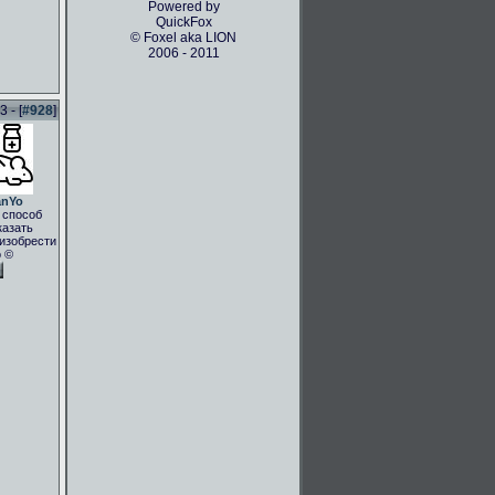
Powered by
QuickFox
© Foxel aka LION
2006 - 2011
 - [
#928
]
anYo
 способ
казать
.изобрести
о ©