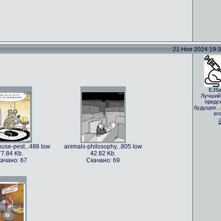
21 Ноя 2024 19:33
EJS
Лучший
предс
будущее..
ег
use-pest...486 low
animals-philosophy...805 low
77.84 Kb.
42.82 Kb.
ачано: 67
Скачано: 69