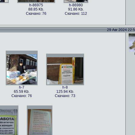
h-86975
h-86980
88.85 Kb.
91.86 Kb.
Скачано: 76
Скачано: 112
29 Авг 2024 22:52
h-86978
h-86977
h-86976
101.5 Kb.
79.4 Kb.
115.82 Kb.
Скачано: 59
Скачано: 82
Скачано: 70
h-7
h-8
65.59 Kb.
125.94 Kb.
Скачано: 76
Скачано: 73