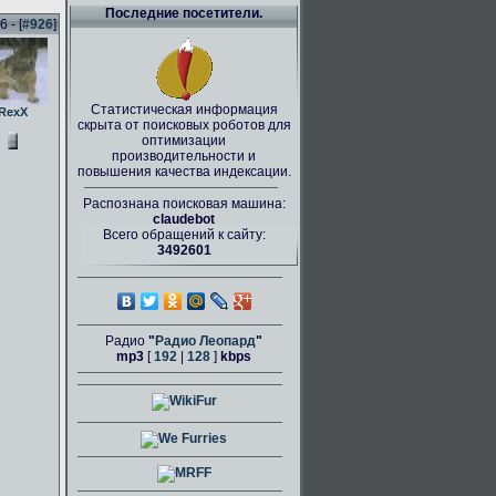
Последние посетители.
 - [
#926
]
Статистическая информация
RexX
скрыта от поисковых роботов для
оптимизации
производительности и
повышения качества индексации.
Распознана поисковая машина:
claudebot
Всего обращений к сайту:
3492601
Радио
"
Радио Леопард
"
mp3
[
192
|
128
]
kbps