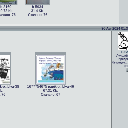
h-3160
h-5934
59.73 Kb.
31.4 Kb.
ачано: 76
Скачано: 76
30 Авг 2024 01:33
EJS
Лучший
предс
будущее..
ег
-p...blya-38
1677754675 papik-p...blya-46
b.
67.31 Kb.
: 76
Скачано: 67