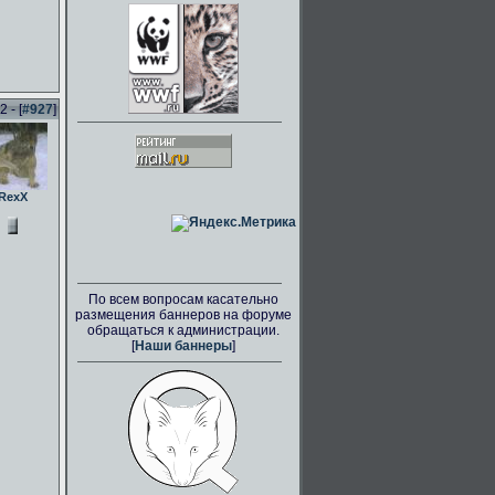
 - [
#927
]
RexX
По всем вопросам касательно
размещения баннеров на форуме
обращаться к администрации.
[
Наши баннеры
]