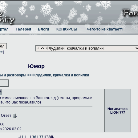
ртал
Галерея
Блоги
КОНКУРСЫ
Чего-то не хватает?
ке
]
Юмор
ы и разговоры
<< Флудилки, кричалки и вопилки
7
самое смешное на Ваш взгляд (тексты, программки,
сё, что Вас позабавило)
Нет аватара
LION 777
. Ответ:
.
38.
 2026 02:02.
-|
1
| ... |
36
|
37
|
[38]
|-