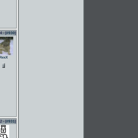
 - [
#930
]
RexX
 - [
#931
]