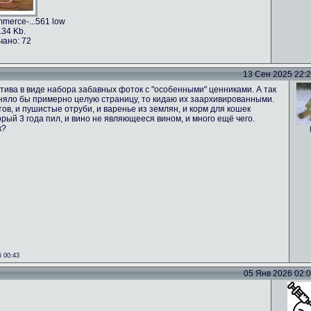
merce-...561 low
.34 Kb.
чано: 72
13 Сен 2025 22:24
тива в виде набора забавных фоток с "особенными" ценниками. А так
аняло бы примерно целую страницу, то кидаю их заархивированными.
ов, и пушистые отруби, и варенье из землян, и корм для кошек
орый 3 года пил, и вино не являющееся вином, и много ещё чего.
к?
 00:43
05 Янв 2026 02:02