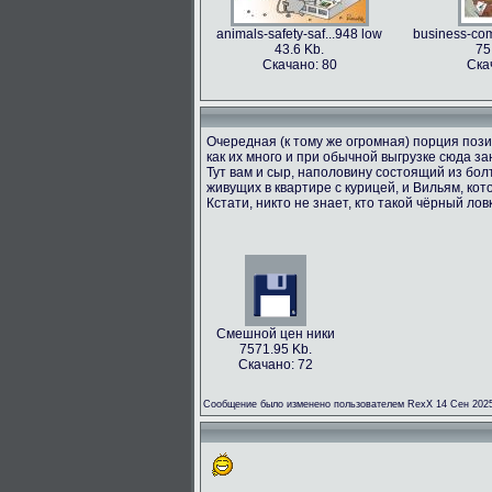
animals-safety-saf...948 low
business-com
43.6 Kb.
75
Скачано: 80
Ска
Очередная (к тому же огромная) порция пози
как их много и при обычной выгрузке сюда з
Тут вам и сыр, наполовину состоящий из болт
живущих в квартире с курицей, и Вильям, кот
Кстати, никто не знает, кто такой чёрный лов
Смешной цен ники
7571.95 Kb.
Скачано: 72
Сообщение было изменено пользователем RexX 14 Сен 2025