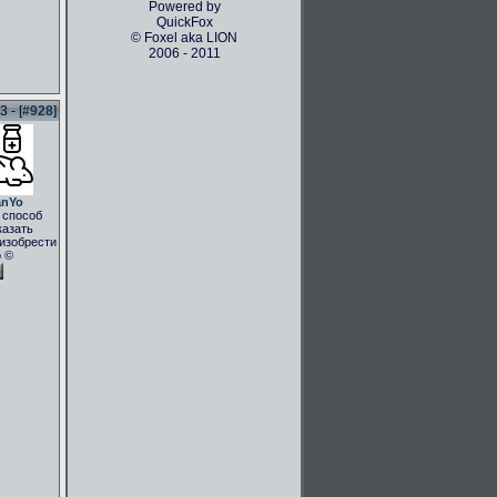
Powered by
QuickFox
© Foxel aka LION
2006 - 2011
 - [
#928
]
anYo
 способ
казать
.изобрести
о ©