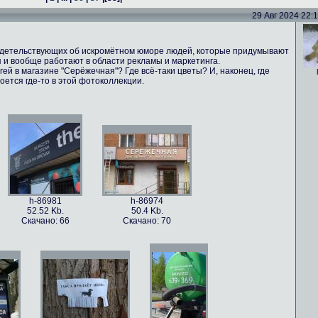
29 Авг 2024 22:16
идетельствующих об искромётном юморе людей, которые придумывают
 и вообще работают в области рекламы и маркетинга.
ей в магазине "Серёжечная"? Где всё-таки цветы? И, наконец, где
оется где-то в этой фотоколлекции.
h-86981
h-86974
52.52 Kb.
50.4 Kb.
Скачано: 66
Скачано: 70