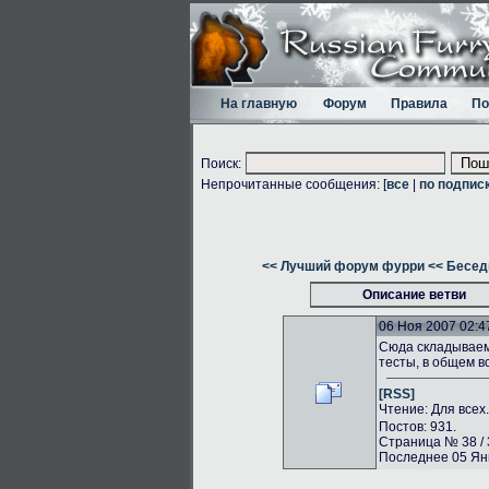
На главную
Форум
Правила
По
Поиск:
Непрочитанные сообщения: [
все
|
по подпис
<< Лучший форум фурри
<< Бесед
Описание ветви
06 Ноя 2007 02:4
Сюда складываем 
тесты, в общем в
[RSS]
Чтение: Для всех
Постов: 931.
Страница № 38 / 
Последнее 05 Янв