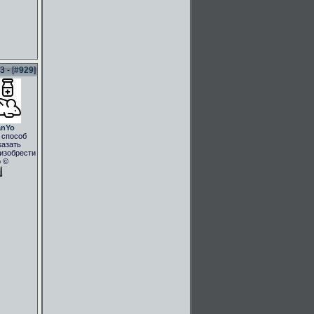
 - [
#929
]
anYo
 способ
казать
.изобрести
о ©