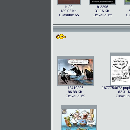
h-89
h-2296
189.02 Kb.
31.16 Kb.
Скачано: 65
Скачано: 65
Ск
12419806
1677754672 papik
86.88 Kb.
62.31 K
Скачано: 69
Скачано