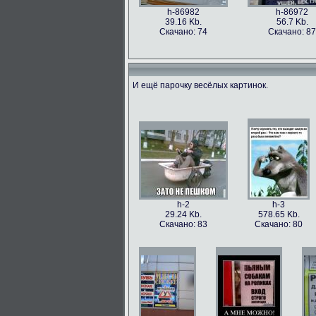
h-86982
h-86972
39.16 Kb.
56.7 Kb.
Скачано: 74
Скачано: 87
И ещё парочку весёлых картинок.
h-86973
h-86979
49.56 Kb.
106.1 Kb.
Скачано: 77
Скачано: 63
h-2
h-3
29.24 Kb.
578.65 Kb.
Скачано: 83
Скачано: 80