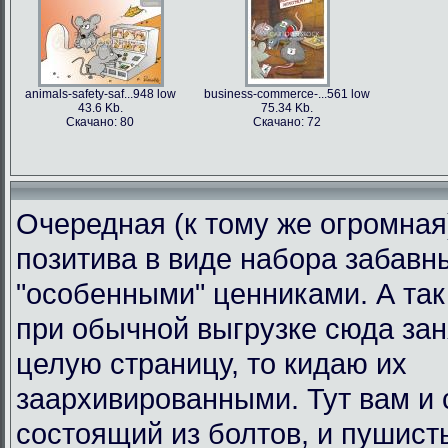
animals-safety-saf...948 low
business-commerce-...561 low
43.6 Kb.
75.34 Kb.
Скачано: 80
Скачано: 72
Очередная (к тому же огромная
позитива в виде набора забавн
"особенными" ценниками. А так 
при обычной выгрузке сюда за
целую страницу, то кидаю их
заархивированными. Тут вам и 
состоящий из болтов, и пушист