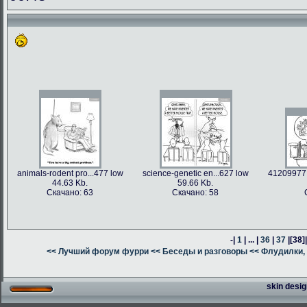
animals-rodent pro...477 low
science-genetic en...627 low
41209977 
44.63 Kb.
59.66 Kb.
Скачано: 63
Скачано: 58
-|
1
| ... |
36
|
37
|
[38]
<< Лучший форум фурри
<< Беседы и разговоры
<< Флудилки, 
skin desig