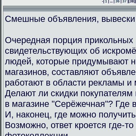
-|
1
| ... |
36
|
37
|
[38]
Смешные объявления, вывески
Очередная порция прикольных 
свидетельствующих об искром
людей, которые придумывают н
магазинов, составляют объявл
работают в области рекламы и 
Делают ли скидки покупателям
в магазине "Серёжечная"? Где 
И, наконец, где можно получить
Возможно, ответ кроется где-то 
фотоколлекции.