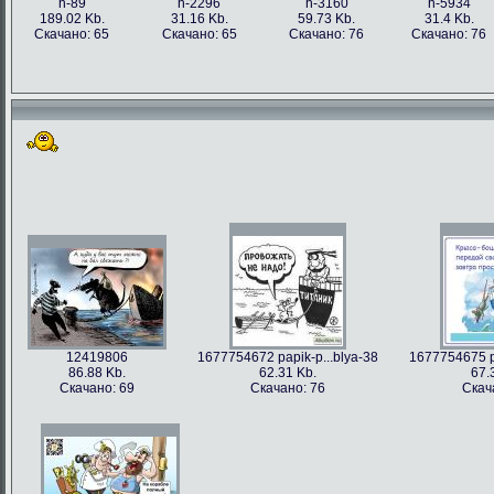
h-89
h-2296
h-3160
h-5934
189.02 Kb.
31.16 Kb.
59.73 Kb.
31.4 Kb.
Скачано: 65
Скачано: 65
Скачано: 76
Скачано: 76
12419806
1677754672 papik-p...blya-38
1677754675 pa
86.88 Kb.
62.31 Kb.
67.
Скачано: 69
Скачано: 76
Скач