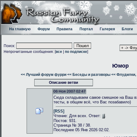
На главную
Форум
Правила
Портал
Галерея
Блоги
Поиск:
Непрочитанные сообщения: [
все
|
по подписке
]
Юмор
<< Лучший форум фурри
<< Беседы и разговоры
<< Флудилки, 
Описание ветви
06 Ноя 2007 02:47
Сюда складываем самое смешное на Ваш взг
тесты, в общем всё, что Вас позабавило)
[RSS]
Чтение: Для всех. Ответ:
.
Постов: 931.
Страница № 38 / 38.
Последнее 05 Янв 2026 02:02.