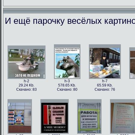
И ещё парочку весёлых картино
h-86973
h-86979
h-86978
h-86
49.56 Kb.
106.1 Kb.
101.5 Kb.
79.4 
Скачано: 77
Скачано: 63
Скачано: 59
Скачан
h-2
h-3
h-7
29.24 Kb.
578.65 Kb.
65.59 Kb.
Скачано: 83
Скачано: 80
Скачано: 76