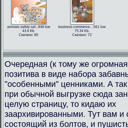
animals-safety-saf...948 low
business-commerce-...561 low
43.6 Kb.
75.34 Kb.
Скачано: 80
Скачано: 72
Очередная (к тому же огромная
позитива в виде набора забавн
"особенными" ценниками. А так 
при обычной выгрузке сюда за
целую страницу, то кидаю их
заархивированными. Тут вам и 
состоящий из болтов, и пушист