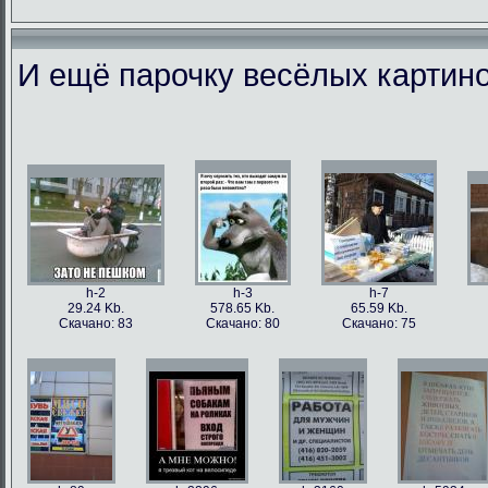
И ещё парочку весёлых картино
h-86973
h-86979
h-86978
h-86
49.56 Kb.
106.1 Kb.
101.5 Kb.
79.4 
Скачано: 77
Скачано: 63
Скачано: 59
Скачан
h-2
h-3
h-7
29.24 Kb.
578.65 Kb.
65.59 Kb.
Скачано: 83
Скачано: 80
Скачано: 75