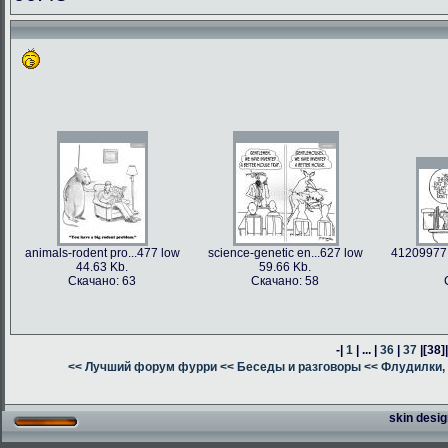
animals-rodent pro...477 low
science-genetic en...627 low
41209977 
44.63 Kb.
59.66 Kb.
Скачано: 63
Скачано: 58
-|
1
| ... |
36
|
37
|
[38]
<< Лучший форум фурри
<< Беседы и разговоры
<< Флудилки, 
skin desig