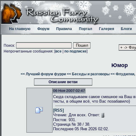
На главную
Форум
Правила
Портал
Галерея
Блоги
Поиск:
Непрочитанные сообщения: [
все
|
по подписке
]
Юмор
<< Лучший форум фурри
<< Беседы и разговоры
<< Флудилки, 
Описание ветви
06 Ноя 2007 02:47
Сюда складываем самое смешное на Ваш взг
тесты, в общем всё, что Вас позабавило)
[RSS]
Чтение: Для всех. Ответ:
.
Постов: 931.
Страница № 38 / 38.
Последнее 05 Янв 2026 02:02.