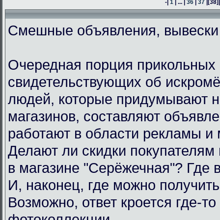
-|
1
| ... |
36
|
37
|
[38]
Смешные объявления, вывески
Очередная порция прикольных 
свидетельствующих об искром
людей, которые придумывают н
магазинов, составляют объявл
работают в области рекламы и 
Делают ли скидки покупателям
в магазине "Серёжечная"? Где 
И, наконец, где можно получить
Возможно, ответ кроется где-то 
фотоколлекции.