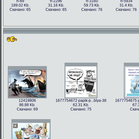
h-89
h-2296
h-3160
h-5934
189.02 Kb.
31.16 Kb.
59.73 Kb.
31.4 Kb.
Скачано: 65
Скачано: 65
Скачано: 76
Скачано: 76
12419806
1677754672 papik-p...blya-38
1677754675 pa
86.88 Kb.
62.31 Kb.
67.
Скачано: 69
Скачано: 75
Скач