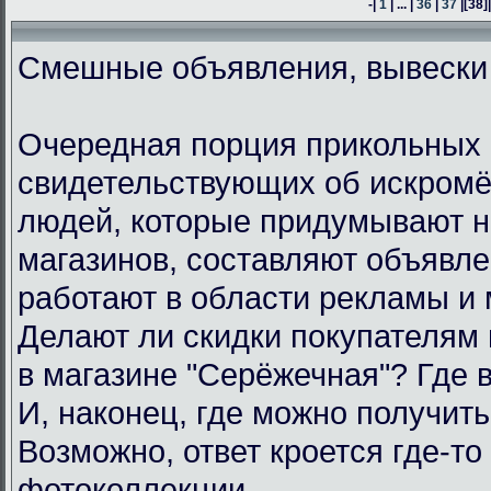
-|
1
| ... |
36
|
37
|
[38]
Смешные объявления, вывески
Очередная порция прикольных 
свидетельствующих об искром
людей, которые придумывают н
магазинов, составляют объявл
работают в области рекламы и 
Делают ли скидки покупателям
в магазине "Серёжечная"? Где 
И, наконец, где можно получить
Возможно, ответ кроется где-то 
фотоколлекции.