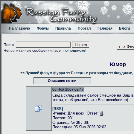
На главную
Форум
Правила
Портал
Галерея
Блоги
Поиск:
Непрочитанные сообщения: [
все
|
по подписке
]
Юмор
<< Лучший форум фурри
<< Беседы и разговоры
<< Флудилки, 
Описание ветви
06 Ноя 2007 02:47
Сюда складываем самое смешное на Ваш взг
тесты, в общем всё, что Вас позабавило)
[RSS]
Чтение: Для всех. Ответ:
.
Постов: 931.
Страница № 38 / 38.
Последнее 05 Янв 2026 02:02.