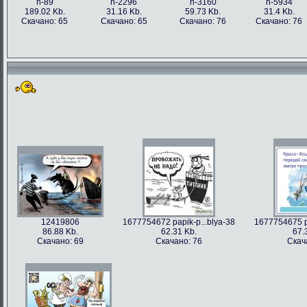
h-89
h-2296
h-3160
h-5934
189.02 Kb.
31.16 Kb.
59.73 Kb.
31.4 Kb.
Скачано: 65
Скачано: 65
Скачано: 76
Скачано: 76
12419806
1677754672 papik-p...blya-38
1677754675 pa
86.88 Kb.
62.31 Kb.
67.
Скачано: 69
Скачано: 76
Скач