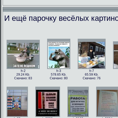
И ещё парочку весёлых картино
h-86973
h-86979
h-86978
h-86
49.56 Kb.
106.1 Kb.
101.5 Kb.
79.4 
Скачано: 77
Скачано: 63
Скачано: 59
Скачан
h-2
h-3
h-7
29.24 Kb.
578.65 Kb.
65.59 Kb.
Скачано: 83
Скачано: 80
Скачано: 76