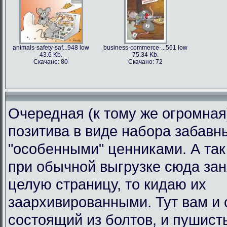
animals-safety-saf...948 low
business-commerce-...561 low
43.6 Kb.
75.34 Kb.
Скачано: 80
Скачано: 72
Очередная (к тому же огромная
позитива в виде набора забавн
"особенными" ценниками. А так 
при обычной выгрузке сюда за
целую страницу, то кидаю их
заархивированными. Тут вам и 
состоящий из болтов, и пушист