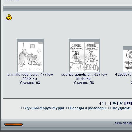
animals-rodent pro...477 low
science-genetic en...627 low
41209977 
44.63 Kb.
59.66 Kb.
Скачано: 63
Скачано: 58
-|
1
| ... |
36
|
37
|
[38]
<< Лучший форум фурри
<< Беседы и разговоры
<< Флудилки, 
skin desig