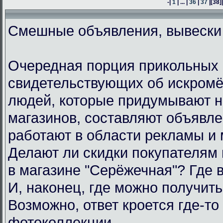
-|
1
| ... |
36
|
37
|
[38]
Смешные объявления, вывески
Очередная порция прикольных 
свидетельствующих об искром
людей, которые придумывают н
магазинов, составляют объявл
работают в области рекламы и 
Делают ли скидки покупателям
в магазине "Серёжечная"? Где 
И, наконец, где можно получить
Возможно, ответ кроется где-то 
фотоколлекции.