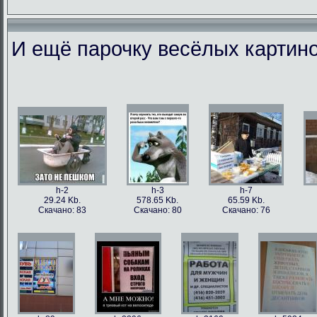
И ещё парочку весёлых картино
h-86973
h-86979
h-86978
h-86
49.56 Kb.
106.1 Kb.
101.5 Kb.
79.4 
Скачано: 77
Скачано: 63
Скачано: 59
Скачан
h-2
h-3
h-7
29.24 Kb.
578.65 Kb.
65.59 Kb.
Скачано: 83
Скачано: 80
Скачано: 76