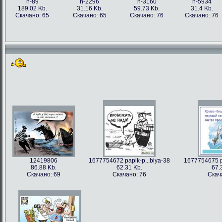
h-89
h-2296
h-3160
h-5934
189.02 Kb.
31.16 Kb.
59.73 Kb.
31.4 Kb.
Скачано: 65
Скачано: 65
Скачано: 76
Скачано: 76
12419806
1677754672 papik-p...blya-38
1677754675 pa
86.88 Kb.
62.31 Kb.
67.
Скачано: 69
Скачано: 76
Скач