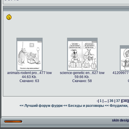
animals-rodent pro...477 low
science-genetic en...627 low
41209977 
44.63 Kb.
59.66 Kb.
Скачано: 63
Скачано: 58
-|
1
| ... |
36
|
37
|
[38]
<< Лучший форум фурри
<< Беседы и разговоры
<< Флудилки, 
skin desig