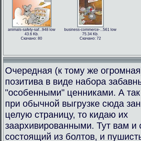
animals-safety-saf...948 low
business-commerce-...561 low
43.6 Kb.
75.34 Kb.
Скачано: 80
Скачано: 72
Очередная (к тому же огромная
позитива в виде набора забавн
"особенными" ценниками. А так 
при обычной выгрузке сюда за
целую страницу, то кидаю их
заархивированными. Тут вам и 
состоящий из болтов, и пушист