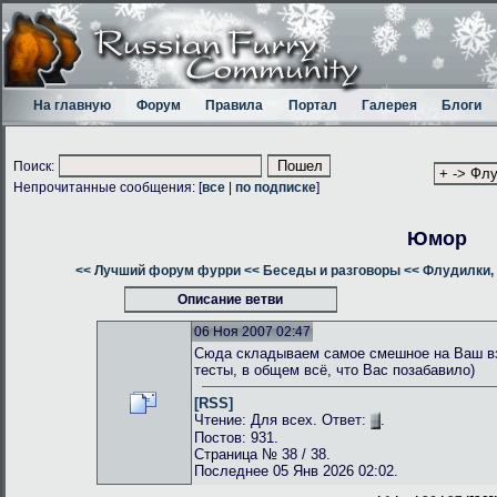
На главную
Форум
Правила
Портал
Галерея
Блоги
Поиск:
Непрочитанные сообщения: [
все
|
по подписке
]
Юмор
<< Лучший форум фурри
<< Беседы и разговоры
<< Флудилки, 
Описание ветви
06 Ноя 2007 02:47
Сюда складываем самое смешное на Ваш взг
тесты, в общем всё, что Вас позабавило)
[RSS]
Чтение: Для всех. Ответ:
.
Постов: 931.
Страница № 38 / 38.
Последнее 05 Янв 2026 02:02.