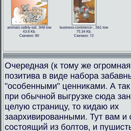
animals-safety-saf...948 low
business-commerce-...561 low
43.6 Kb.
75.34 Kb.
Скачано: 80
Скачано: 72
Очередная (к тому же огромная
позитива в виде набора забавн
"особенными" ценниками. А так 
при обычной выгрузке сюда за
целую страницу, то кидаю их
заархивированными. Тут вам и 
состоящий из болтов, и пушист