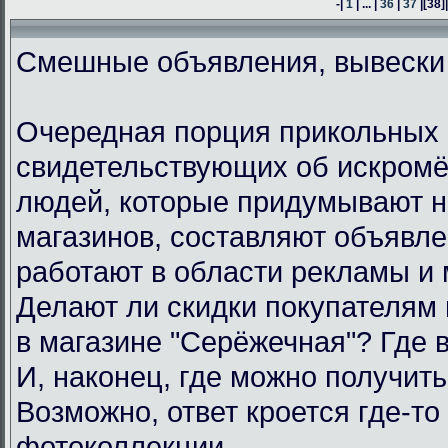
-|
1
| ... |
36
|
37
|
[38]
Смешные объявления, вывески
Очередная порция прикольных 
свидетельствующих об искром
людей, которые придумывают н
магазинов, составляют объявл
работают в области рекламы и 
Делают ли скидки покупателям
в магазине "Серёжечная"? Где 
И, наконец, где можно получить
Возможно, ответ кроется где-то 
фотоколлекции.