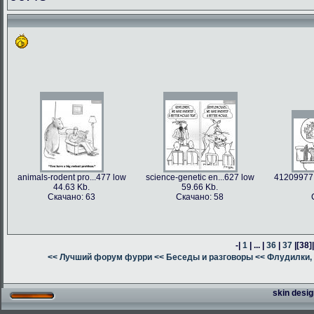
animals-rodent pro...477 low
science-genetic en...627 low
41209977 
44.63 Kb.
59.66 Kb.
Скачано: 63
Скачано: 58
-|
1
| ... |
36
|
37
|
[38]
<< Лучший форум фурри
<< Беседы и разговоры
<< Флудилки, 
skin desig