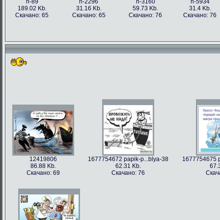
h-89
h-2296
h-3160
h-5934
189.02 Kb.
31.16 Kb.
59.73 Kb.
31.4 Kb.
Скачано: 65
Скачано: 65
Скачано: 76
Скачано: 76
12419806
1677754672 papik-p...blya-38
1677754675 pa
86.88 Kb.
62.31 Kb.
67.
Скачано: 69
Скачано: 76
Скач