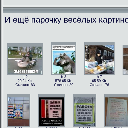
И ещё парочку весёлых картино
h-86973
h-86979
h-86978
h-86
49.56 Kb.
106.1 Kb.
101.5 Kb.
79.4 
Скачано: 77
Скачано: 63
Скачано: 59
Скачан
h-2
h-3
h-7
29.24 Kb.
578.65 Kb.
65.59 Kb.
Скачано: 83
Скачано: 80
Скачано: 76