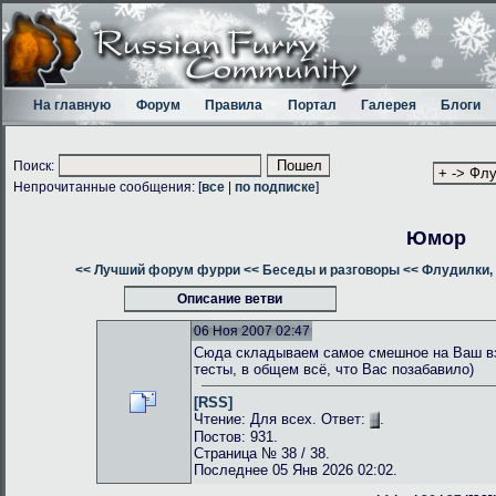
На главную
Форум
Правила
Портал
Галерея
Блоги
Поиск:
Непрочитанные сообщения: [
все
|
по подписке
]
Юмор
<< Лучший форум фурри
<< Беседы и разговоры
<< Флудилки, 
Описание ветви
06 Ноя 2007 02:47
Сюда складываем самое смешное на Ваш взг
тесты, в общем всё, что Вас позабавило)
[RSS]
Чтение: Для всех. Ответ:
.
Постов: 931.
Страница № 38 / 38.
Последнее 05 Янв 2026 02:02.