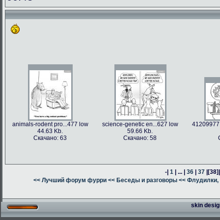
animals-rodent pro...477 low
science-genetic en...627 low
41209977 
44.63 Kb.
59.66 Kb.
Скачано: 63
Скачано: 58
-|
1
| ... |
36
|
37
|
[38]
<< Лучший форум фурри
<< Беседы и разговоры
<< Флудилки, 
skin desig