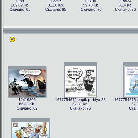
h-89
h-2296
h-3160
h-5934
189.02 Kb.
31.16 Kb.
59.73 Kb.
31.4 Kb.
Скачано: 65
Скачано: 65
Скачано: 76
Скачано: 76
12419806
1677754672 papik-p...blya-38
1677754675 pa
86.88 Kb.
62.31 Kb.
67.
Скачано: 69
Скачано: 76
Скач