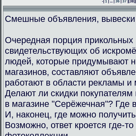
-|
1
| ... |
36
|
37
|
[38]
Смешные объявления, вывески
Очередная порция прикольных 
свидетельствующих об искром
людей, которые придумывают н
магазинов, составляют объявл
работают в области рекламы и 
Делают ли скидки покупателям
в магазине "Серёжечная"? Где 
И, наконец, где можно получить
Возможно, ответ кроется где-то 
фотоколлекции.