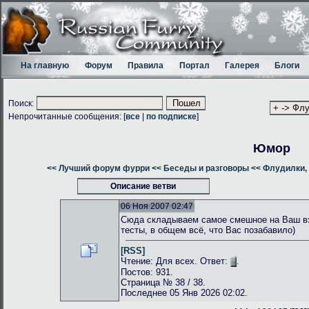
На главную
Форум
Правила
Портал
Галерея
Блоги
Поиск:
Непрочитанные сообщения: [
все
|
по подписке
]
Юмор
<< Лучший форум фурри
<< Беседы и разговоры
<< Флудилки, 
Описание ветви
06 Ноя 2007 02:47
Сюда складываем самое смешное на Ваш взг
тесты, в общем всё, что Вас позабавило)
[RSS]
Чтение: Для всех. Ответ:
.
Постов: 931.
Страница № 38 / 38.
Последнее 05 Янв 2026 02:02.