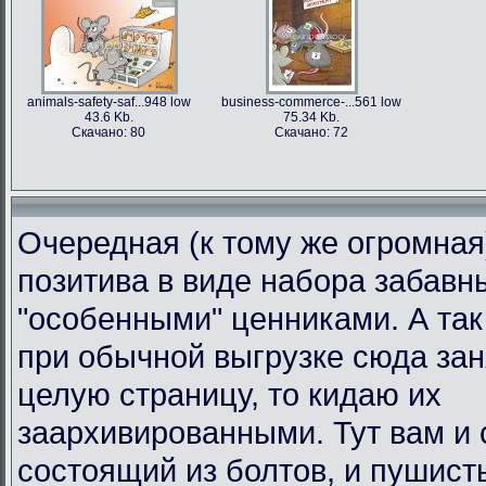
animals-safety-saf...948 low
business-commerce-...561 low
43.6 Kb.
75.34 Kb.
Скачано: 80
Скачано: 72
Очередная (к тому же огромная
позитива в виде набора забавн
"особенными" ценниками. А так 
при обычной выгрузке сюда за
целую страницу, то кидаю их
заархивированными. Тут вам и 
состоящий из болтов, и пушист