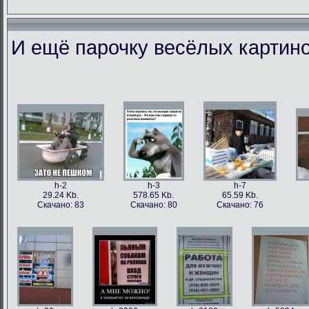
И ещё парочку весёлых картино
h-86973
h-86979
h-86978
h-86
49.56 Kb.
106.1 Kb.
101.5 Kb.
79.4 
Скачано: 77
Скачано: 63
Скачано: 59
Скачан
h-2
h-3
h-7
29.24 Kb.
578.65 Kb.
65.59 Kb.
Скачано: 83
Скачано: 80
Скачано: 76