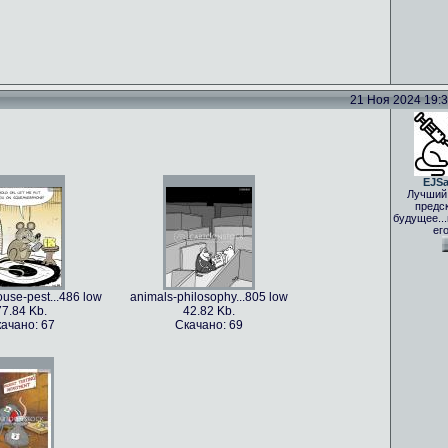
21 Ноя 2024 19:33
EJS
Лучший
предс
будущее..
ег
use-pest...486 low
animals-philosophy...805 low
77.84 Kb.
42.82 Kb.
ачано: 67
Скачано: 69