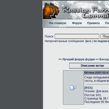
На главную
Форум
Правила
По
Поиск:
Непрочитанные сообщения: [
все
|
по подпис
<< Лучший форум фурри
<< Бесед
Описание ветви
06 Ноя 2007 02:4
Сюда складываем 
тесты, в общем в
[RSS]
Чтение: Для всех
Постов: 931.
Страница № 38 / 
Последнее 05 Янв