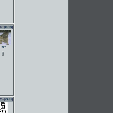
 - [
#930
]
RexX
 - [
#931
]