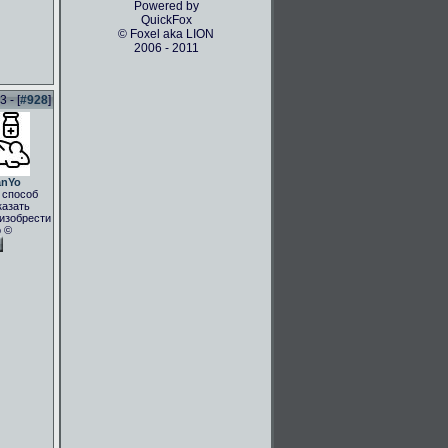
Powered by
QuickFox
© Foxel aka LION
2006 - 2011
 - [
#928
]
anYo
 способ
казать
.изобрести
о ©