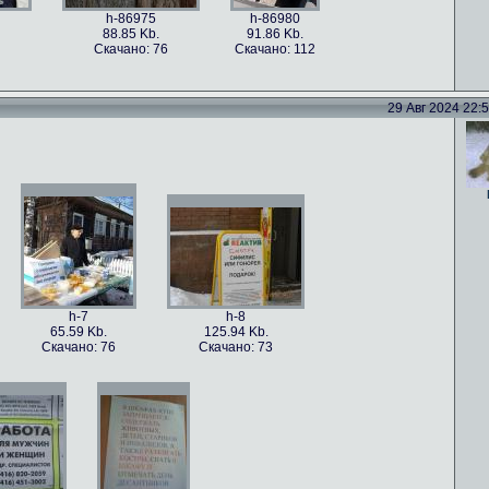
h-86975
h-86980
88.85 Kb.
91.86 Kb.
Скачано: 76
Скачано: 112
29 Авг 2024 22:52
h-86978
h-86977
h-86976
101.5 Kb.
79.4 Kb.
115.82 Kb.
Скачано: 59
Скачано: 82
Скачано: 70
h-7
h-8
65.59 Kb.
125.94 Kb.
Скачано: 76
Скачано: 73