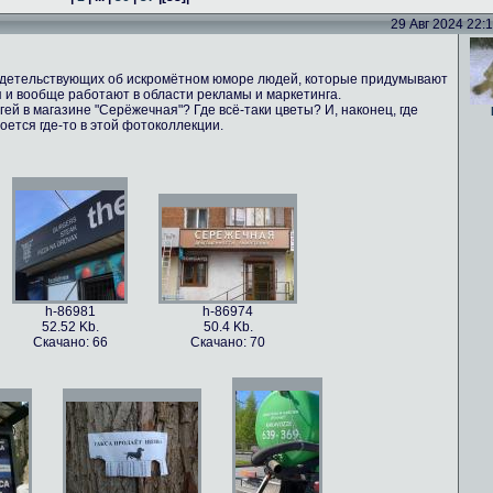
29 Авг 2024 22:16
идетельствующих об искромётном юморе людей, которые придумывают
 и вообще работают в области рекламы и маркетинга.
ей в магазине "Серёжечная"? Где всё-таки цветы? И, наконец, где
оется где-то в этой фотоколлекции.
h-86981
h-86974
52.52 Kb.
50.4 Kb.
Скачано: 66
Скачано: 70