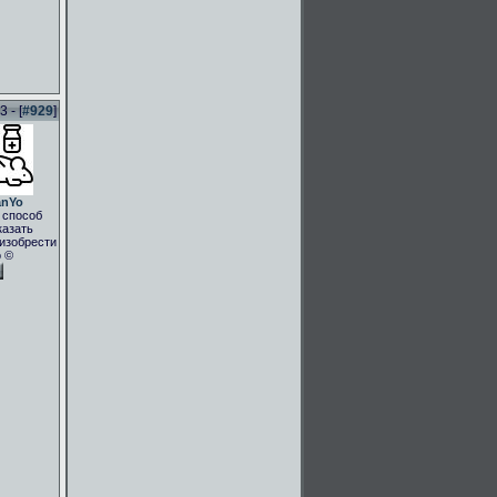
 - [
#929
]
anYo
 способ
казать
.изобрести
о ©