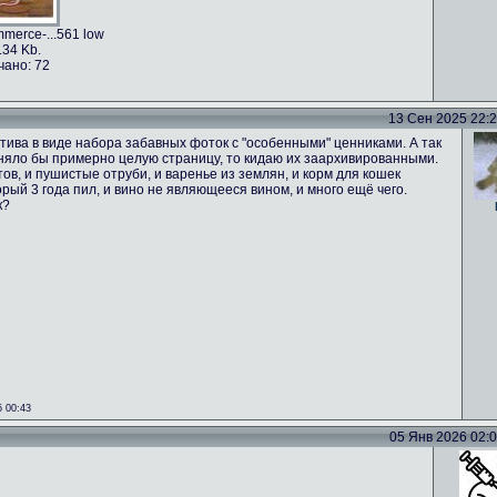
merce-...561 low
.34 Kb.
чано: 72
13 Сен 2025 22:24
тива в виде набора забавных фоток с "особенными" ценниками. А так
аняло бы примерно целую страницу, то кидаю их заархивированными.
ов, и пушистые отруби, и варенье из землян, и корм для кошек
орый 3 года пил, и вино не являющееся вином, и много ещё чего.
к?
 00:43
05 Янв 2026 02:02