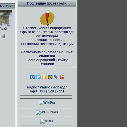
Последние посетители.
 - [
#926
]
Статистическая информация
RexX
скрыта от поисковых роботов для
оптимизации
производительности и
повышения качества индексации.
Распознана поисковая машина:
claudebot
Всего обращений к сайту:
3506888
Радио
"
Радио Леопард
"
mp3
[
192
|
128
]
kbps