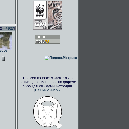
 - [
#927
]
RexX
По всем вопросам касательно
размещения баннеров на форуме
обращаться к администрации.
[
Наши баннеры
]