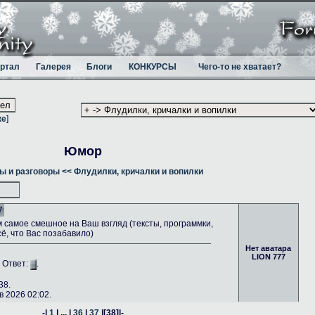
ртал
Галерея
Блоги
КОНКУРСЫ
Чего-то не хватает?
ке
]
Юмор
ы и разговоры
<< Флудилки, кричалки и вопилки
7
самое смешное на Ваш взгляд (тексты, программки,
сё, что Вас позабавило)
Нет аватара
LION 777
. Ответ:
.
38.
 2026 02:02.
-|
1
| ... |
36
|
37
|
[38]
|-