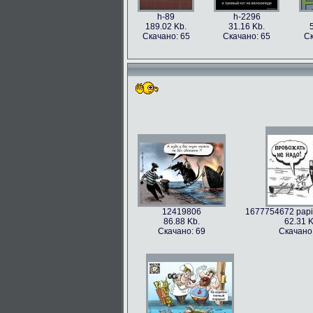
h-89
h-2296
189.02 Kb.
31.16 Kb.
Скачано: 65
Скачано: 65
Ск
12419806
1677754672 papik
86.88 Kb.
62.31 K
Скачано: 69
Скачано