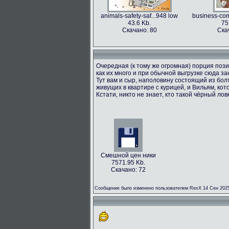
animals-safety-saf...948 low
business-com
43.6 Kb.
75
Скачано: 80
Ска
Очередная (к тому же огромная) порция пози
как их много и при обычной выгрузке сюда з
Тут вам и сыр, наполовину состоящий из болт
живущих в квартире с курицей, и Вильям, кот
Кстати, никто не знает, кто такой чёрный лов
Смешной цен ники
7571.95 Kb.
Скачано: 72
Сообщение было изменено пользователем RexX 14 Сен 2025