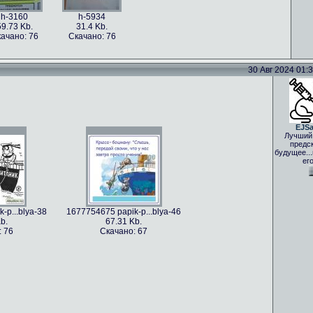
h-3160
h-5934
59.73 Kb.
31.4 Kb.
ачано: 76
Скачано: 76
30 Авг 2024 01:33
EJS
Лучший
предс
будущее..
ег
-p...blya-38
1677754675 papik-p...blya-46
b.
67.31 Kb.
: 76
Скачано: 67