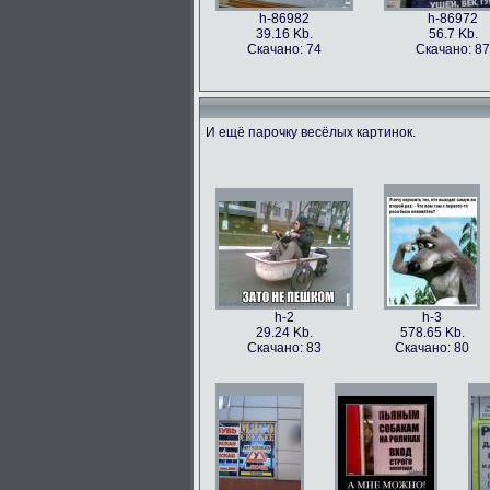
h-86982
h-86972
39.16 Kb.
56.7 Kb.
Скачано: 74
Скачано: 87
И ещё парочку весёлых картинок.
h-86973
h-86979
49.56 Kb.
106.1 Kb.
Скачано: 77
Скачано: 63
h-2
h-3
29.24 Kb.
578.65 Kb.
Скачано: 83
Скачано: 80