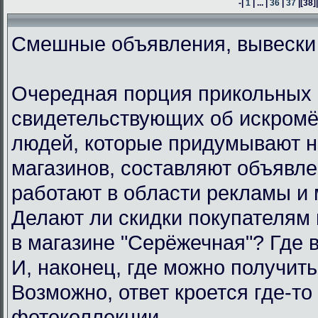
-|
1
| ... |
36
|
37
|
[38]
Смешные объявления, вывески
Очередная порция прикольных 
свидетельствующих об искром
людей, которые придумывают н
магазинов, составляют объявл
работают в области рекламы и 
Делают ли скидки покупателям
в магазине "Серёжечная"? Где 
И, наконец, где можно получить
Возможно, ответ кроется где-то 
фотоколлекции.