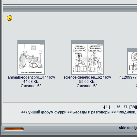
animals-rodent pro...477 low
science-genetic en...627 low
41209977 
44.63 Kb.
59.66 Kb.
Скачано: 63
Скачано: 58
-|
1
| ... |
36
|
37
|
[38]
<< Лучший форум фурри
<< Беседы и разговоры
<< Флудилки, 
skin desig