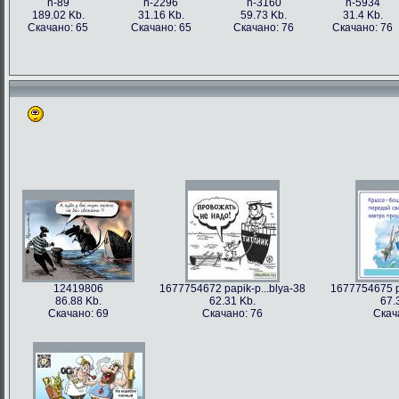
h-89
h-2296
h-3160
h-5934
189.02 Kb.
31.16 Kb.
59.73 Kb.
31.4 Kb.
Скачано: 65
Скачано: 65
Скачано: 76
Скачано: 76
12419806
1677754672 papik-p...blya-38
1677754675 pa
86.88 Kb.
62.31 Kb.
67.
Скачано: 69
Скачано: 76
Скач