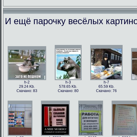
И ещё парочку весёлых картино
h-86973
h-86979
h-86978
h-86
49.56 Kb.
106.1 Kb.
101.5 Kb.
79.4 
Скачано: 77
Скачано: 63
Скачано: 59
Скачан
h-2
h-3
h-7
29.24 Kb.
578.65 Kb.
65.59 Kb.
Скачано: 83
Скачано: 80
Скачано: 76