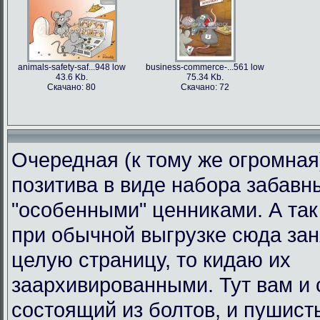
animals-safety-saf...948 low
business-commerce-...561 low
43.6 Kb.
75.34 Kb.
Скачано: 80
Скачано: 72
Очередная (к тому же огромная
позитива в виде набора забавн
"особенными" ценниками. А так 
при обычной выгрузке сюда за
целую страницу, то кидаю их
заархивированными. Тут вам и 
состоящий из болтов, и пушист