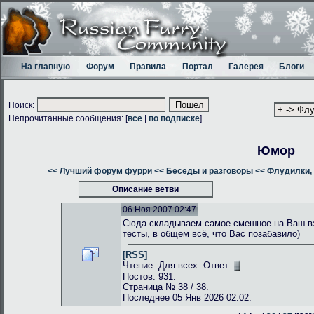
На главную
Форум
Правила
Портал
Галерея
Блоги
Поиск:
Непрочитанные сообщения: [
все
|
по подписке
]
Юмор
<< Лучший форум фурри
<< Беседы и разговоры
<< Флудилки, 
Описание ветви
06 Ноя 2007 02:47
Сюда складываем самое смешное на Ваш взг
тесты, в общем всё, что Вас позабавило)
[RSS]
Чтение: Для всех. Ответ:
.
Постов: 931.
Страница № 38 / 38.
Последнее 05 Янв 2026 02:02.