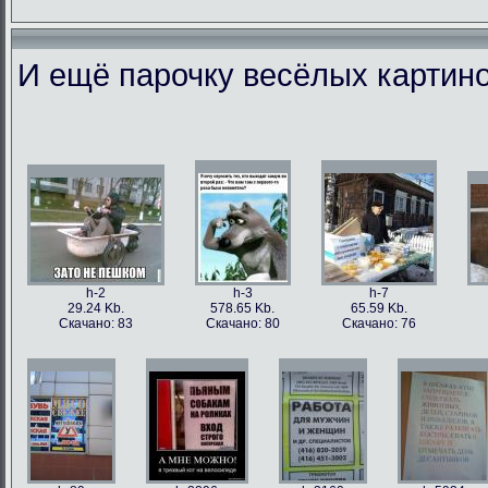
И ещё парочку весёлых картино
h-86973
h-86979
h-86978
h-86
49.56 Kb.
106.1 Kb.
101.5 Kb.
79.4 
Скачано: 77
Скачано: 63
Скачано: 59
Скачан
h-2
h-3
h-7
29.24 Kb.
578.65 Kb.
65.59 Kb.
Скачано: 83
Скачано: 80
Скачано: 76