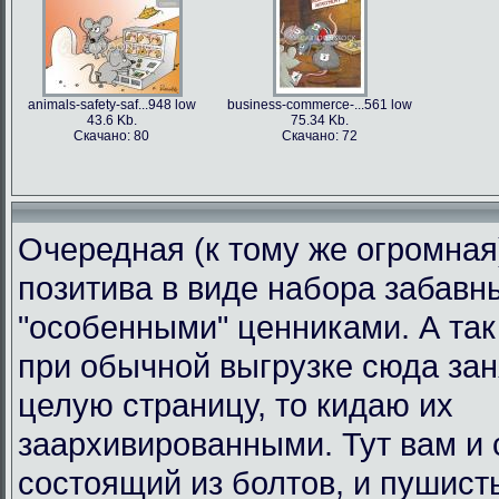
animals-safety-saf...948 low
business-commerce-...561 low
43.6 Kb.
75.34 Kb.
Скачано: 80
Скачано: 72
Очередная (к тому же огромная
позитива в виде набора забавн
"особенными" ценниками. А так 
при обычной выгрузке сюда за
целую страницу, то кидаю их
заархивированными. Тут вам и 
состоящий из болтов, и пушист