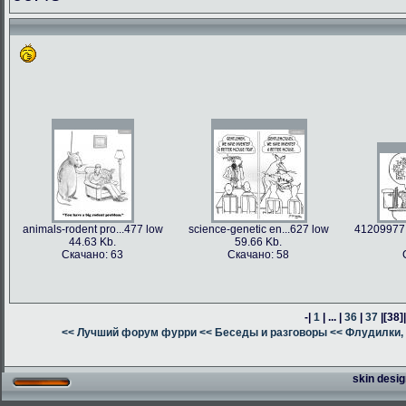
animals-rodent pro...477 low
science-genetic en...627 low
41209977 
44.63 Kb.
59.66 Kb.
Скачано: 63
Скачано: 58
-|
1
| ... |
36
|
37
|
[38]
<< Лучший форум фурри
<< Беседы и разговоры
<< Флудилки, 
skin desig