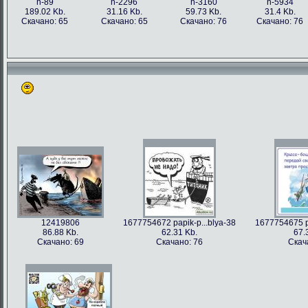
h-89
h-2296
h-3160
h-5934
189.02 Kb.
31.16 Kb.
59.73 Kb.
31.4 Kb.
Скачано: 65
Скачано: 65
Скачано: 76
Скачано: 76
12419806
1677754672 papik-p...blya-38
1677754675 pa
86.88 Kb.
62.31 Kb.
67.
Скачано: 69
Скачано: 76
Скач