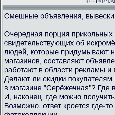
-|
1
| ... |
36
|
37
|
[38]
Смешные объявления, вывески
Очередная порция прикольных 
свидетельствующих об искром
людей, которые придумывают н
магазинов, составляют объявл
работают в области рекламы и 
Делают ли скидки покупателям
в магазине "Серёжечная"? Где 
И, наконец, где можно получить
Возможно, ответ кроется где-то 
фотоколлекции.