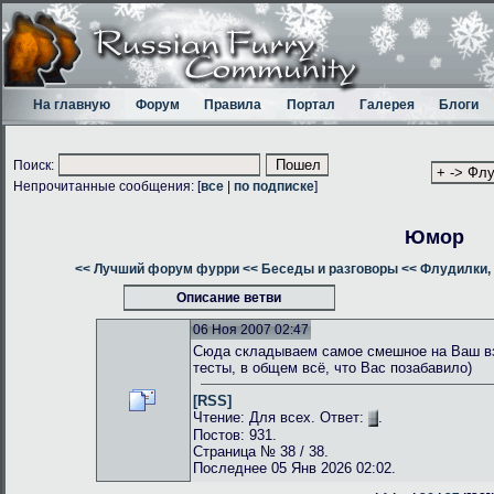
На главную
Форум
Правила
Портал
Галерея
Блоги
Поиск:
Непрочитанные сообщения: [
все
|
по подписке
]
Юмор
<< Лучший форум фурри
<< Беседы и разговоры
<< Флудилки, 
Описание ветви
06 Ноя 2007 02:47
Сюда складываем самое смешное на Ваш взг
тесты, в общем всё, что Вас позабавило)
[RSS]
Чтение: Для всех. Ответ:
.
Постов: 931.
Страница № 38 / 38.
Последнее 05 Янв 2026 02:02.