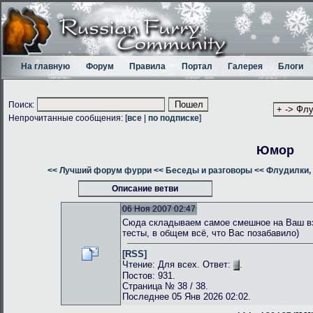
На главную
Форум
Правила
Портал
Галерея
Блоги
Поиск:
Непрочитанные сообщения: [
все
|
по подписке
]
Юмор
<< Лучший форум фурри
<< Беседы и разговоры
<< Флудилки, 
Описание ветви
06 Ноя 2007 02:47
Сюда складываем самое смешное на Ваш взг
тесты, в общем всё, что Вас позабавило)
[RSS]
Чтение: Для всех. Ответ:
.
Постов: 931.
Страница № 38 / 38.
Последнее 05 Янв 2026 02:02.