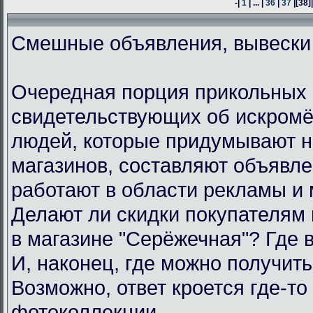
-|
1
| ... |
36
|
37
|
[38]
Смешные объявления, вывески
Очередная порция прикольных 
свидетельствующих об искром
людей, которые придумывают н
магазинов, составляют объявл
работают в области рекламы и 
Делают ли скидки покупателям
в магазине "Серёжечная"? Где 
И, наконец, где можно получить
Возможно, ответ кроется где-то 
фотоколлекции.