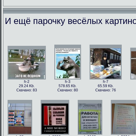
И ещё парочку весёлых картино
h-86973
h-86979
h-86978
h-86
49.56 Kb.
106.1 Kb.
101.5 Kb.
79.4 
Скачано: 77
Скачано: 63
Скачано: 59
Скачан
h-2
h-3
h-7
29.24 Kb.
578.65 Kb.
65.59 Kb.
Скачано: 83
Скачано: 80
Скачано: 76