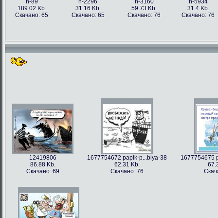
h-89
h-2296
h-3160
h-5934
189.02 Kb.
31.16 Kb.
59.73 Kb.
31.4 Kb.
Скачано: 65
Скачано: 65
Скачано: 76
Скачано: 76
12419806
1677754672 papik-p...blya-38
1677754675 pa
86.88 Kb.
62.31 Kb.
67.
Скачано: 69
Скачано: 76
Скач