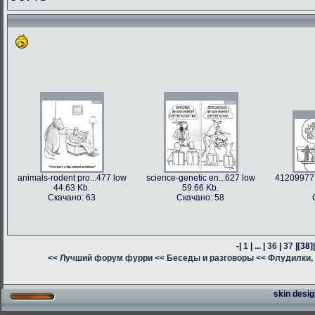
animals-rodent pro...477 low
science-genetic en...627 low
41209977 
44.63 Kb.
59.66 Kb.
Скачано: 63
Скачано: 58
-|
1
| ... |
36
|
37
|
[38]
<< Лучший форум фурри
<< Беседы и разговоры
<< Флудилки, 
skin desig