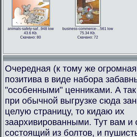
animals-safety-saf...948 low
business-commerce-...561 low
43.6 Kb.
75.34 Kb.
Скачано: 80
Скачано: 72
Очередная (к тому же огромная
позитива в виде набора забавн
"особенными" ценниками. А так 
при обычной выгрузке сюда за
целую страницу, то кидаю их
заархивированными. Тут вам и 
состоящий из болтов, и пушист