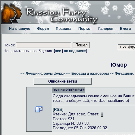
На главную
Форум
Правила
Портал
Галерея
Блоги
Поиск:
Непрочитанные сообщения: [
все
|
по подписке
]
Юмор
<< Лучший форум фурри
<< Беседы и разговоры
<< Флудилки, 
Описание ветви
06 Ноя 2007 02:47
Сюда складываем самое смешное на Ваш взг
тесты, в общем всё, что Вас позабавило)
[RSS]
Чтение: Для всех. Ответ:
.
Постов: 931.
Страница № 38 / 38.
Последнее 05 Янв 2026 02:02.