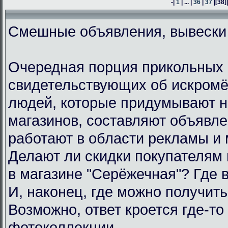
-|
1
| ... |
36
|
37
|
[38]
Смешные объявления, вывески
Очередная порция прикольных 
свидетельствующих об искром
людей, которые придумывают н
магазинов, составляют объявл
работают в области рекламы и 
Делают ли скидки покупателям
в магазине "Серёжечная"? Где 
И, наконец, где можно получить
Возможно, ответ кроется где-то 
фотоколлекции.