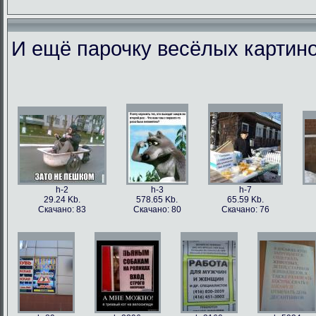
И ещё парочку весёлых картино
h-86973
h-86979
h-86978
h-86
49.56 Kb.
106.1 Kb.
101.5 Kb.
79.4 
Скачано: 77
Скачано: 63
Скачано: 59
Скачан
h-2
h-3
h-7
29.24 Kb.
578.65 Kb.
65.59 Kb.
Скачано: 83
Скачано: 80
Скачано: 76