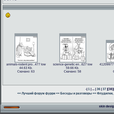
animals-rodent pro...477 low
science-genetic en...627 low
41209977 
44.63 Kb.
59.66 Kb.
Скачано: 63
Скачано: 58
-|
1
| ... |
36
|
37
|
[38]
<< Лучший форум фурри
<< Беседы и разговоры
<< Флудилки, 
skin desig