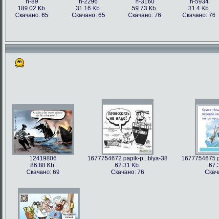
h-89
h-2296
h-3160
h-5934
189.02 Kb.
31.16 Kb.
59.73 Kb.
31.4 Kb.
Скачано: 65
Скачано: 65
Скачано: 76
Скачано: 76
12419806
1677754672 papik-p...blya-38
1677754675 pa
86.88 Kb.
62.31 Kb.
67.
Скачано: 69
Скачано: 76
Скач