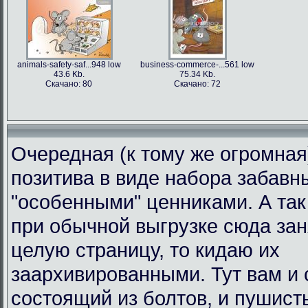
animals-safety-saf...948 low
business-commerce-...561 low
43.6 Kb.
75.34 Kb.
Скачано: 80
Скачано: 72
Очередная (к тому же огромная
позитива в виде набора забавн
"особенными" ценниками. А так 
при обычной выгрузке сюда за
целую страницу, то кидаю их
заархивированными. Тут вам и 
состоящий из болтов, и пушист