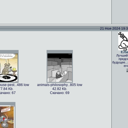
21 Ноя 2024 19:33
EJS
Лучший
предс
будущее..
ег
use-pest...486 low
animals-philosophy...805 low
77.84 Kb.
42.82 Kb.
ачано: 67
Скачано: 69