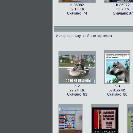
h-86982
h-86972
39.16 Kb.
56.7 Kb.
Скачано: 74
Скачано: 87
И ещё парочку весёлых картинок.
h-86973
h-86979
49.56 Kb.
106.1 Kb.
Скачано: 77
Скачано: 63
h-2
h-3
29.24 Kb.
578.65 Kb.
Скачано: 83
Скачано: 80