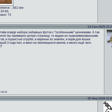
merce-...561 low
.34 Kb.
чано: 72
13 Сен 2025 22:24
тива в виде набора забавных фоток с "особенными" ценниками. А так
аняло бы примерно целую страницу, то кидаю их заархивированными.
ов, и пушистые отруби, и варенье из землян, и корм для кошек
орый 3 года пил, и вино не являющееся вином, и много ещё чего.
к?
 00:43
05 Янв 2026 02:02