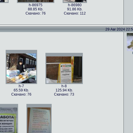
h-86975
h-86980
88.85 Kb.
91.86 Kb.
Скачано: 76
Скачано: 112
29 Авг 2024 22:52
h-86978
h-86977
h-86976
101.5 Kb.
79.4 Kb.
115.82 Kb.
Скачано: 59
Скачано: 82
Скачано: 70
h-7
h-8
65.59 Kb.
125.94 Kb.
Скачано: 76
Скачано: 73