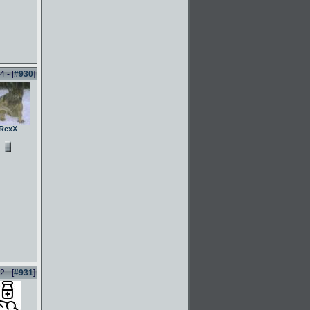
 - [
#930
]
RexX
 - [
#931
]