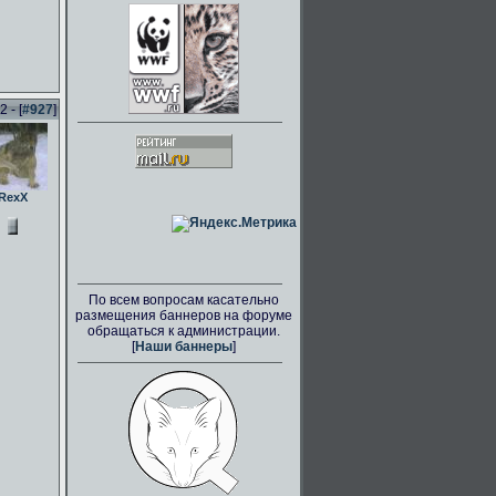
 - [
#927
]
RexX
По всем вопросам касательно
размещения баннеров на форуме
обращаться к администрации.
[
Наши баннеры
]