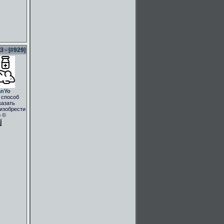
 - [
#929
]
anYo
 способ
казать
.изобрести
о ©