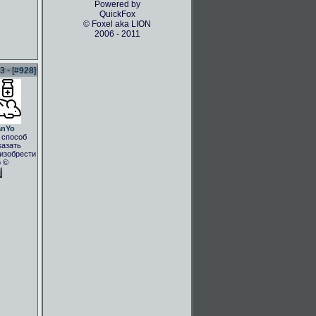
Powered by
QuickFox
© Foxel aka LION
2006 - 2011
 - [
#928
]
anYo
 способ
казать
.изобрести
о ©