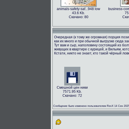
animals-safety-saf...948 low
business-com
43.6 Kb.
75
Скачано: 80
Ска
Очередная (к тому же огромная) порция пози
как их много и при обычной выгрузке сюда з
Тут вам и сыр, наполовину состоящий из болт
живущих в квартире с курицей, и Вильям, кот
Кстати, никто не знает, кто такой чёрный лов
Смешной цен ники
7571.95 Kb.
Скачано: 72
Сообщение было изменено пользователем RexX 14 Сен 2025