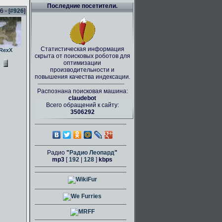
Последние посетители.
 - [
#926
]
Статистическая информация
RexX
скрыта от поисковых роботов для
оптимизации
производительности и
повышения качества индексации.
Распознана поисковая машина:
claudebot
Всего обращений к сайту:
3506292
Радио
"
Радио Леопард
"
mp3
[
192
|
128
]
kbps