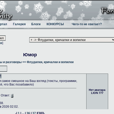
ртал
Галерея
Блоги
КОНКУРСЫ
Чего-то не хватает?
ке
]
Юмор
ы и разговоры
<< Флудилки, кричалки и вопилки
7
самое смешное на Ваш взгляд (тексты, программки,
сё, что Вас позабавило)
Нет аватара
LION 777
. Ответ:
.
38.
 2026 02:02.
-|
1
| ... |
36
|
37
|
[38]
|-