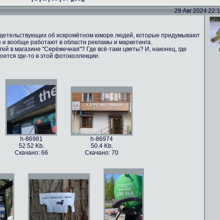
29 Авг 2024 22:16
идетельствующих об искромётном юморе людей, которые придумывают
 и вообще работают в области рекламы и маркетинга.
ей в магазине "Серёжечная"? Где всё-таки цветы? И, наконец, где
оется где-то в этой фотоколлекции.
h-86981
h-86974
52.52 Kb.
50.4 Kb.
Скачано: 66
Скачано: 70