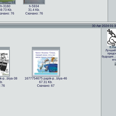
h-3160
h-5934
59.73 Kb.
31.4 Kb.
ачано: 76
Скачано: 76
30 Авг 2024 01:33
EJS
Лучший
предс
будущее..
ег
-p...blya-38
1677754675 papik-p...blya-46
b.
67.31 Kb.
: 76
Скачано: 67