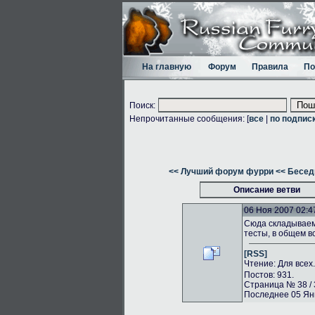
На главную
Форум
Правила
По
Поиск:
Непрочитанные сообщения: [
все
|
по подпис
<< Лучший форум фурри
<< Бесед
Описание ветви
06 Ноя 2007 02:4
Сюда складываем 
тесты, в общем в
[RSS]
Чтение: Для всех
Постов: 931.
Страница № 38 / 
Последнее 05 Янв