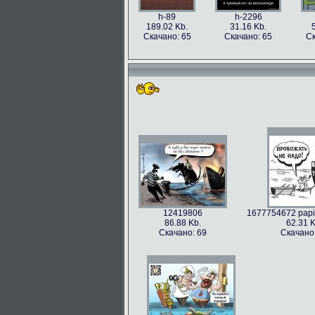
h-89
h-2296
189.02 Kb.
31.16 Kb.
Скачано: 65
Скачано: 65
Ск
12419806
1677754672 papik
86.88 Kb.
62.31 K
Скачано: 69
Скачано