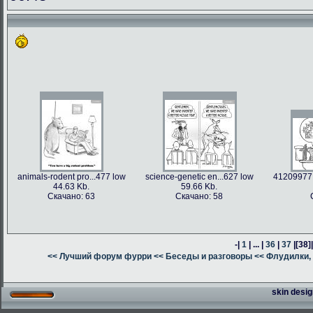
animals-rodent pro...477 low
science-genetic en...627 low
41209977 
44.63 Kb.
59.66 Kb.
Скачано: 63
Скачано: 58
-|
1
| ... |
36
|
37
|
[38]
<< Лучший форум фурри
<< Беседы и разговоры
<< Флудилки, 
skin desig