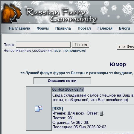
На главную
Форум
Правила
Портал
Галерея
Блоги
Поиск:
Непрочитанные сообщения: [
все
|
по подписке
]
Юмор
<< Лучший форум фурри
<< Беседы и разговоры
<< Флудилки, 
Описание ветви
06 Ноя 2007 02:47
Сюда складываем самое смешное на Ваш взг
тесты, в общем всё, что Вас позабавило)
[RSS]
Чтение: Для всех. Ответ:
.
Постов: 931.
Страница № 38 / 38.
Последнее 05 Янв 2026 02:02.