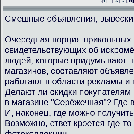
-|
1
| ... |
36
|
37
|
[38]
Смешные объявления, вывески
Очередная порция прикольных 
свидетельствующих об искром
людей, которые придумывают н
магазинов, составляют объявл
работают в области рекламы и 
Делают ли скидки покупателям
в магазине "Серёжечная"? Где 
И, наконец, где можно получить
Возможно, ответ кроется где-то 
фотоколлекции.