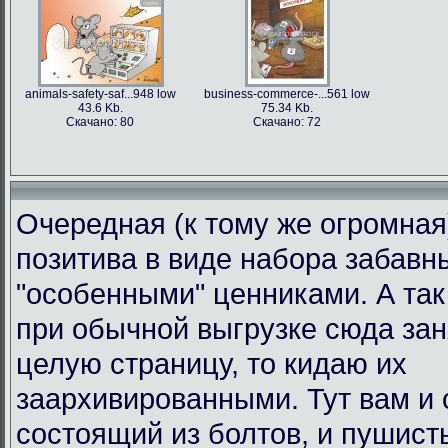
animals-safety-saf...948 low
business-commerce-...561 low
43.6 Kb.
75.34 Kb.
Скачано: 80
Скачано: 72
Очередная (к тому же огромная
позитива в виде набора забавн
"особенными" ценниками. А так 
при обычной выгрузке сюда за
целую страницу, то кидаю их
заархивированными. Тут вам и 
состоящий из болтов, и пушист