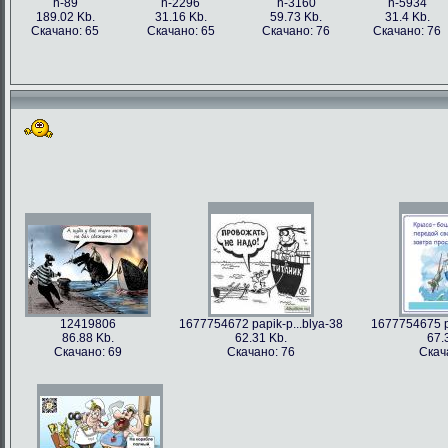
h-89
h-2296
h-3160
h-5934
189.02 Kb.
31.16 Kb.
59.73 Kb.
31.4 Kb.
Скачано: 65
Скачано: 65
Скачано: 76
Скачано: 76
12419806
1677754672 papik-p...blya-38
1677754675 pa
86.88 Kb.
62.31 Kb.
67.
Скачано: 69
Скачано: 76
Скач