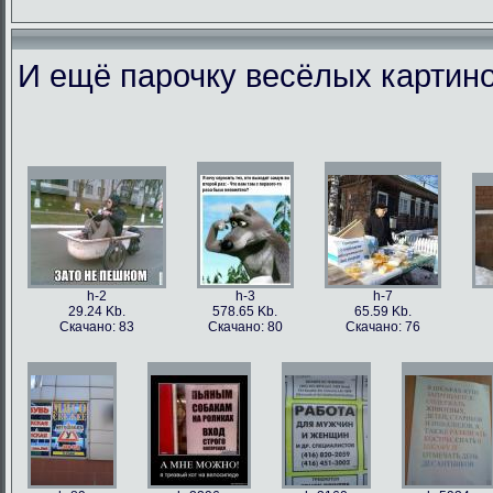
И ещё парочку весёлых картино
h-86973
h-86979
h-86978
h-86
49.56 Kb.
106.1 Kb.
101.5 Kb.
79.4 
Скачано: 77
Скачано: 63
Скачано: 59
Скачан
h-2
h-3
h-7
29.24 Kb.
578.65 Kb.
65.59 Kb.
Скачано: 83
Скачано: 80
Скачано: 76