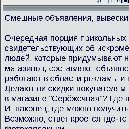
-|
1
| ... |
36
|
37
|
[38]
Смешные объявления, вывески
Очередная порция прикольных 
свидетельствующих об искром
людей, которые придумывают н
магазинов, составляют объявл
работают в области рекламы и 
Делают ли скидки покупателям
в магазине "Серёжечная"? Где 
И, наконец, где можно получить
Возможно, ответ кроется где-то 
фотоколлекции.