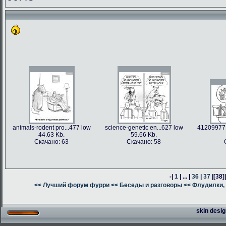
animals-rodent pro...477 low
science-genetic en...627 low
41209977 
44.63 Kb.
59.66 Kb.
Скачано: 63
Скачано: 58
-|
1
| ... |
36
|
37
|
[38]
<< Лучший форум фурри
<< Беседы и разговоры
<< Флудилки, 
skin desig