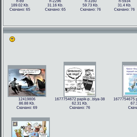
h-89
h-2296
h-3160
h-5934
189.02 Kb.
31.16 Kb.
59.73 Kb.
31.4 Kb.
Скачано: 65
Скачано: 65
Скачано: 76
Скачано: 76
12419806
1677754672 papik-p...blya-38
1677754675 pa
86.88 Kb.
62.31 Kb.
67.
Скачано: 69
Скачано: 76
Скач