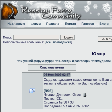
На главную
Форум
Правила
Портал
Галерея
Блоги
Поиск:
Непрочитанные сообщения: [
все
|
по подписке
]
Юмор
<< Лучший форум фурри
<< Беседы и разговоры
<< Флудилки, 
Описание ветви
06 Ноя 2007 02:47
Сюда складываем самое смешное на Ваш взг
тесты, в общем всё, что Вас позабавило)
[RSS]
Чтение: Для всех. Ответ:
.
Постов: 931.
Страница № 38 / 38.
Последнее 05 Янв 2026 02:02.