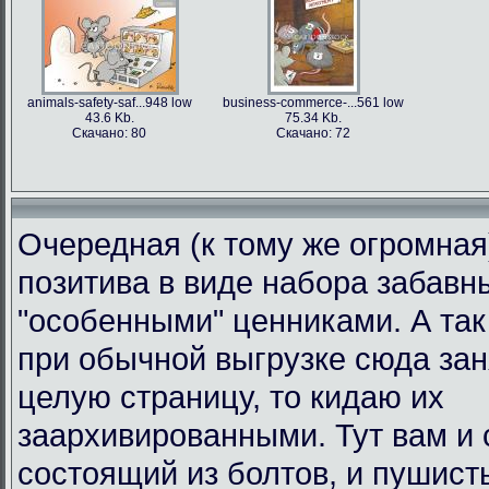
animals-safety-saf...948 low
business-commerce-...561 low
43.6 Kb.
75.34 Kb.
Скачано: 80
Скачано: 72
Очередная (к тому же огромная
позитива в виде набора забавн
"особенными" ценниками. А так 
при обычной выгрузке сюда за
целую страницу, то кидаю их
заархивированными. Тут вам и 
состоящий из болтов, и пушист