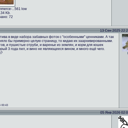
merce-...561 low
.34 Kb.
чано: 72
13 Сен 2025 22:24
тива в виде набора забавных фоток с "особенными" ценниками. А так
аняло бы примерно целую страницу, то кидаю их заархивированными.
ов, и пушистые отруби, и варенье из землян, и корм для кошек
орый 3 года пил, и вино не являющееся вином, и много ещё чего.
к?
 00:43
05 Янв 2026 02:02