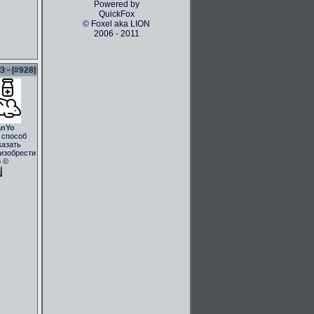
Powered by
QuickFox
© Foxel aka LION
2006 - 2011
 - [
#928
]
anYo
 способ
казать
.изобрести
о ©