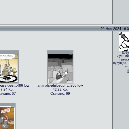
21 Ноя 2024 19:33
EJS
Лучший
предс
будущее..
ег
use-pest...486 low
animals-philosophy...805 low
77.84 Kb.
42.82 Kb.
ачано: 67
Скачано: 69