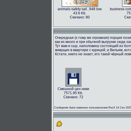
animals-safety-saf...948 low
business-com
43.6 Kb.
75
Скачано: 80
Ска
Очередная (к тому же огромная) порция пози
как их много и при обычной выгрузке сюда з
Тут вам и сыр, наполовину состоящий из болт
живущих в квартире с курицей, и Вильям, кот
Кстати, никто не знает, кто такой чёрный лов
Смешной цен ники
7571.95 Kb.
Скачано: 72
Сообщение было изменено пользователем RexX 14 Сен 2025