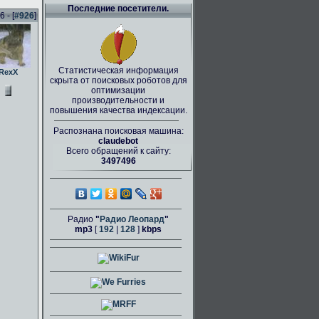
Последние посетители.
 - [
#926
]
Статистическая информация
RexX
скрыта от поисковых роботов для
оптимизации
производительности и
повышения качества индексации.
Распознана поисковая машина:
claudebot
Всего обращений к сайту:
3497496
Радио
"
Радио Леопард
"
mp3
[
192
|
128
]
kbps