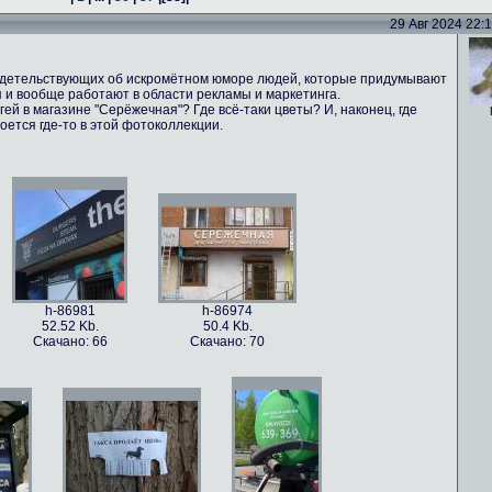
29 Авг 2024 22:16
идетельствующих об искромётном юморе людей, которые придумывают
 и вообще работают в области рекламы и маркетинга.
ей в магазине "Серёжечная"? Где всё-таки цветы? И, наконец, где
оется где-то в этой фотоколлекции.
h-86981
h-86974
52.52 Kb.
50.4 Kb.
Скачано: 66
Скачано: 70