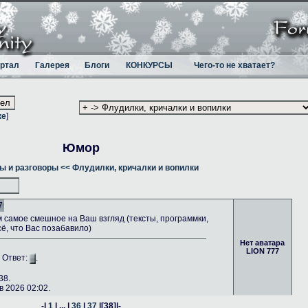
ртал
Галерея
Блоги
КОНКУРСЫ
Чего-то не хватает?
ке
]
Юмор
ы и разговоры
<< Флудилки, кричалки и вопилки
7
самое смешное на Ваш взгляд (тексты, программки,
сё, что Вас позабавило)
Нет аватара
LION 777
. Ответ:
.
38.
 2026 02:02.
-|
1
| ... |
36
|
37
|
[38]
|-