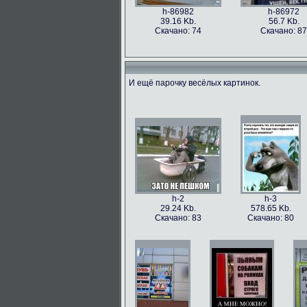
h-86982
h-86972
39.16 Kb.
56.7 Kb.
Скачано: 74
Скачано: 87
И ещё парочку весёлых картинок.
h-86973
h-86979
49.56 Kb.
106.1 Kb.
Скачано: 77
Скачано: 63
h-2
h-3
29.24 Kb.
578.65 Kb.
Скачано: 83
Скачано: 80