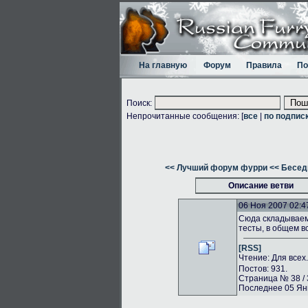
На главную
Форум
Правила
По
Поиск:
Непрочитанные сообщения: [
все
|
по подпис
<< Лучший форум фурри
<< Бесед
Описание ветви
06 Ноя 2007 02:4
Сюда складываем 
тесты, в общем в
[RSS]
Чтение: Для всех
Постов: 931.
Страница № 38 / 
Последнее 05 Янв