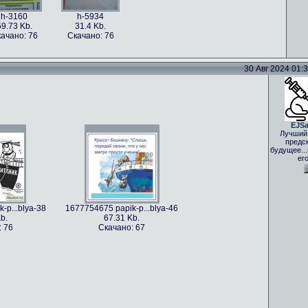
h-3160
h-5934
59.73 Kb.
31.4 Kb.
ачано: 76
Скачано: 76
30 Авг 2024 01:33
EJS
Лучший
предс
будущее..
ег
-p...blya-38
1677754675 papik-p...blya-46
b.
67.31 Kb.
: 76
Скачано: 67