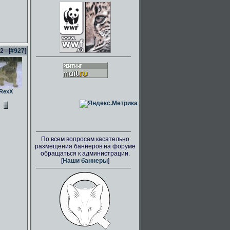
 - [
#927
]
RexX
По всем вопросам касательно
размещения баннеров на форуме
обращаться к администрации.
[
Наши баннеры
]