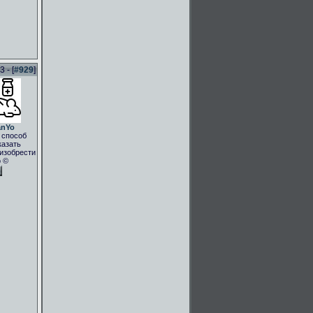
 - [
#929
]
anYo
 способ
казать
.изобрести
о ©