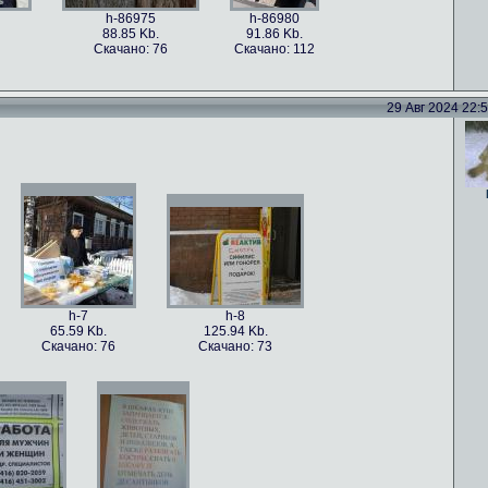
h-86975
h-86980
88.85 Kb.
91.86 Kb.
Скачано: 76
Скачано: 112
29 Авг 2024 22:52
h-86978
h-86977
h-86976
101.5 Kb.
79.4 Kb.
115.82 Kb.
Скачано: 59
Скачано: 82
Скачано: 70
h-7
h-8
65.59 Kb.
125.94 Kb.
Скачано: 76
Скачано: 73