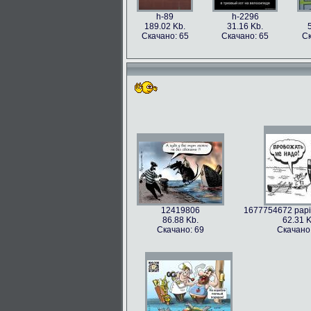
h-89
h-2296
189.02 Kb.
31.16 Kb.
Скачано: 65
Скачано: 65
Ск
12419806
1677754672 papik
86.88 Kb.
62.31 K
Скачано: 69
Скачано