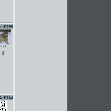
 - [
#930
]
RexX
 - [
#931
]