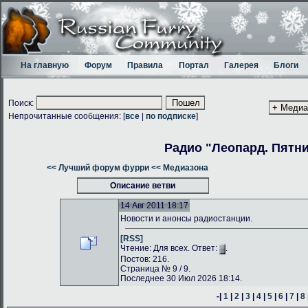
На главную
Форум
Правила
Портал
Галерея
Блоги
Поиск:
Непрочитанные сообщения: [
все
|
по подписке
]
Радио "Леопард. Пятн
<< Лучший форум фурри
<< Медиазона
Описание ветви
14 Авг 2011 18:17
Новости и анонсы радиостанции.
[RSS]
Чтение: Для всех. Ответ:
.
Постов: 216.
Страница № 9 / 9.
Последнее 30 Июл 2026 18:14.
-|
1
|
2
|
3
|
4
|
5
|
6
|
7
|
8