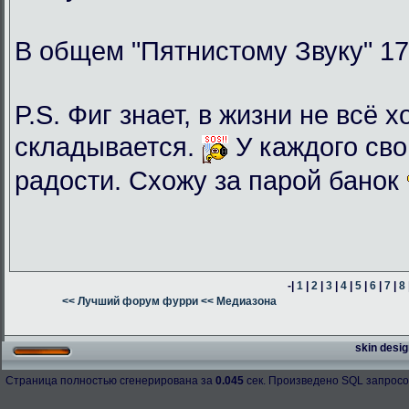
В общем "Пятнистому Звуку" 17
P.S. Фиг знает, в жизни не всё 
складывается.
У каждого сво
радости. Схожу за парой банок
-|
1
|
2
|
3
|
4
|
5
|
6
|
7
|
8
<< Лучший форум фурри
<< Медиазона
skin desig
Страница полностью сгенерирована за
0.045
сек. Произведено SQL запросо