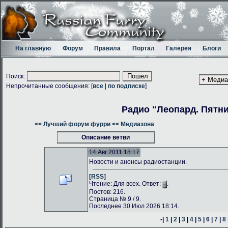
На главную
Форум
Правила
Портал
Галерея
Блоги
Поиск:
Непрочитанные сообщения: [
все
|
по подписке
]
Радио "Леопард. Пятн
<< Лучший форум фурри
<< Медиазона
Описание ветви
14 Авг 2011 18:17
Новости и анонсы радиостанции.
[RSS]
Чтение: Для всех. Ответ:
.
Постов: 216.
Страница № 9 / 9.
Последнее 30 Июл 2026 18:14.
-|
1
|
2
|
3
|
4
|
5
|
6
|
7
|
8