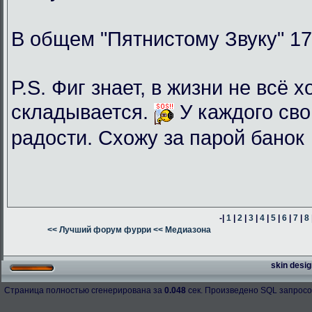
В общем "Пятнистому Звуку" 17
P.S. Фиг знает, в жизни не всё 
складывается.
У каждого сво
радости. Схожу за парой банок
-|
1
|
2
|
3
|
4
|
5
|
6
|
7
|
8
<< Лучший форум фурри
<< Медиазона
skin desig
Страница полностью сгенерирована за
0.048
сек. Произведено SQL запросо