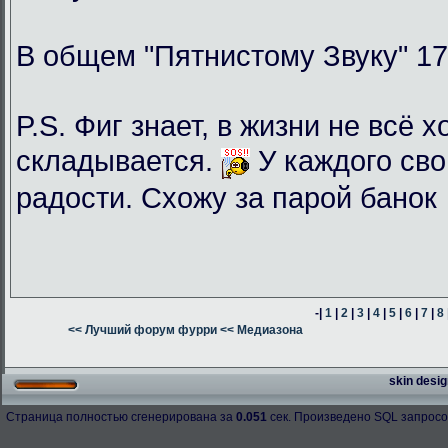
В общем "Пятнистому Звуку" 17
P.S. Фиг знает, в жизни не всё 
складывается.
У каждого сво
радости. Схожу за парой банок
-|
1
|
2
|
3
|
4
|
5
|
6
|
7
|
8
<< Лучший форум фурри
<< Медиазона
skin desig
Страница полностью сгенерирована за
0.051
сек. Произведено SQL запросо