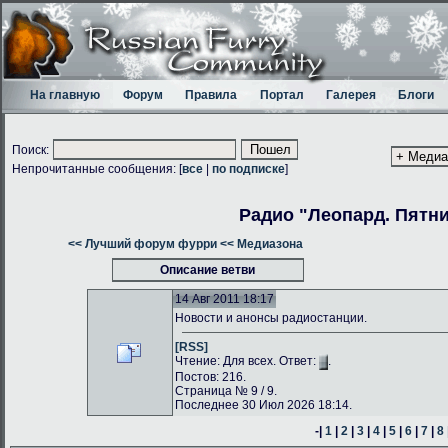
На главную
Форум
Правила
Портал
Галерея
Блоги
Поиск:
Непрочитанные сообщения: [
все
|
по подписке
]
Радио "Леопард. Пятн
<< Лучший форум фурри
<< Медиазона
Описание ветви
14 Авг 2011 18:17
Новости и анонсы радиостанции.
[RSS]
Чтение: Для всех. Ответ:
.
Постов: 216.
Страница № 9 / 9.
Последнее 30 Июл 2026 18:14.
-|
1
|
2
|
3
|
4
|
5
|
6
|
7
|
8