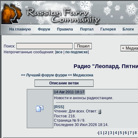
На главную
Форум
Правила
Портал
Галерея
Блоги
Поиск:
Непрочитанные сообщения: [
все
|
по подписке
]
Радио "Леопард. Пятн
<< Лучший форум фурри
<< Медиазона
Описание ветви
14 Авг 2011 18:17
Новости и анонсы радиостанции.
[RSS]
Чтение: Для всех. Ответ:
.
Постов: 216.
Страница № 9 / 9.
Последнее 30 Июл 2026 18:14.
-|
1
|
2
|
3
|
4
|
5
|
6
|
7
|
8