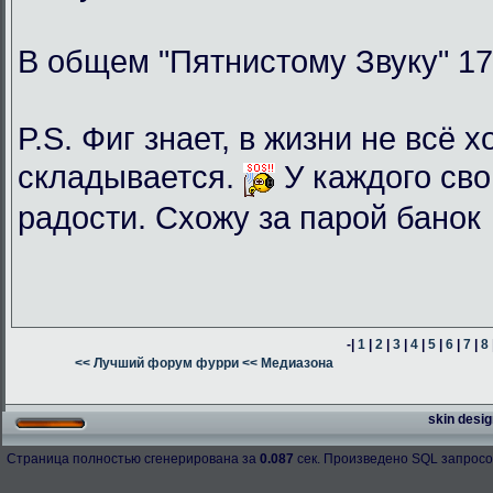
В общем "Пятнистому Звуку" 17
P.S. Фиг знает, в жизни не всё 
складывается.
У каждого сво
радости. Схожу за парой банок
-|
1
|
2
|
3
|
4
|
5
|
6
|
7
|
8
<< Лучший форум фурри
<< Медиазона
skin desig
Страница полностью сгенерирована за
0.087
сек. Произведено SQL запросо