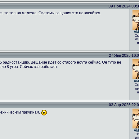
09 Ноя 2024 00:34
ся, то только железка. Системы вещания это не коснётся.
AM
Ск
ле
п
27 Янв 2025 16:06
б радиостанцию. Вещание идёт со старого ноута сейчас. Он тупо не
оло 8 утра. Сейчас всё работает.
AM
Ск
ле
п
03 Апр 2025 22:00
техническим причинам.
AM
Ск
ле