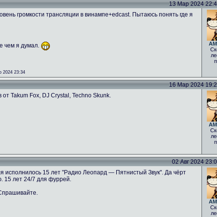
13 Мар 2024 22:42
овень громкости трансляции в винампе+edcast. Пытаюсь понять где я
AM
е чем я думал.
Ск
ле
п
 2024 23:34
16 Мар 2024 19:26
от Takum Fox, DJ Crystal, Techno Skunk.
AM
Ск
ле
п
02 Авг 2024 23:08
ля исполнилось 15 лет "Радио Леопард — Пятнистый Звук". Да чёрт
. 15 лет 24/7 для фуррей.
 Спрашивайте.
AM
Ск
ле