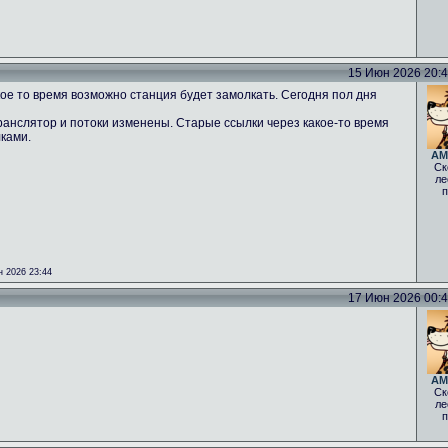
15 Июн 2026 20:43
ое то время возможно станция будет замолкать. Сегодня пол дня
ранслятор и потоки изменены. Старые ссылки через какое-то время
лками.
AM
Ск
ле
п
 2026 23:44
17 Июн 2026 00:40
AM
Ск
ле
п