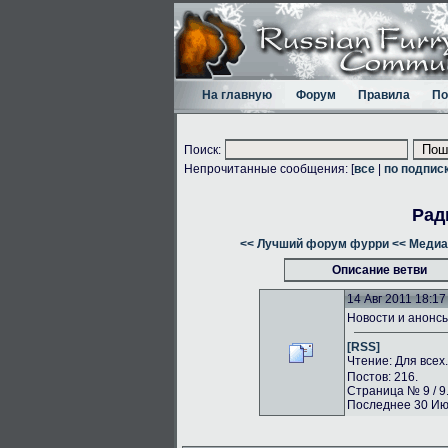
На главную
Форум
Правила
По
Поиск:
Непрочитанные сообщения: [
все
|
по подпис
Рад
<< Лучший форум фурри
<< Медиа
Описание ветви
14 Авг 2011 18:17
Новости и анонс
[RSS]
Чтение: Для всех
Постов: 216.
Страница № 9 / 9
Последнее 30 Июл