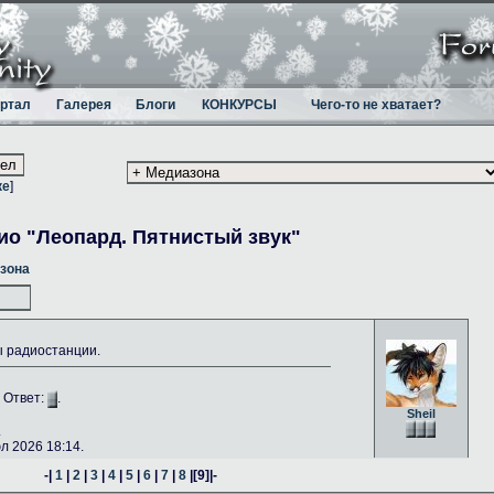
ртал
Галерея
Блоги
КОНКУРСЫ
Чего-то не хватает?
ке
]
ио "Леопард. Пятнистый звук"
зона
ы радиостанции.
. Ответ:
.
Sheil
.
 2026 18:14.
-|
1
|
2
|
3
|
4
|
5
|
6
|
7
|
8
|
[9]
|-