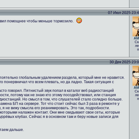
07 Июл 2025 23:40
авил помощнее чтобы меньше тормозило.
AM
Ск
ле
п
30 Дек 2025 23:05
стоятельно глобальным удалением раздела, который мне не нравится.
о понервничал что всем плевать, но да ладно. Такая ситуация с
AM
асто говорил. Пятнистый звук попал в каталог веб радиостанций
Ск
ости, потому как не знаю кто этому посодействовал, или станция
ле
п
диостанций. Но смысл в том, что слушателей стало солидно больше.
мена БП на сервере. Тот что стоит сейчас был 3 раза в ремонте у
 ), я не вижу смысла его реанимировать. Это так, подробности.
 которыми налажен контакт. Они мне скидывают свои сеты, которые
фуррёвых клубах. Сейчас я в основном там и беру новые записи для
отаем дальше.