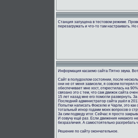
Станция запущена в тестовом режиме. Пров
перезагружать и что-то там настраивать. Но 
Информация касаемо сайта Пятно звука. Вот
Сайт в полудохлом состоянии, после несколь
они не от меня зависели, я совсем потерял 
обеспечивает мне хост, открестилась на 90
связано это с тем, что сам движок сайта оче
15 лет назад мне его помогли развернуть. За
Последний администратор сайта ушёл в 2013
Попытки написать Фокселю и Чарли, это как о
тотальный игнор годами моих вопросов о стру
За сим подведу итог. Сейчас я просто закрыв
И озвучу ещё раз. Если движения никакого не
безразличия. А самостоятельно разгребать 
Решение по сайту окончательное.