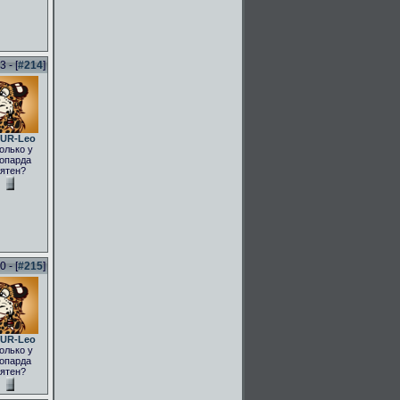
 - [
#214
]
UR-Leo
олько у
опарда
ятен?
 - [
#215
]
UR-Leo
олько у
опарда
ятен?