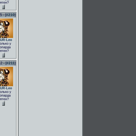
ятен?
 - [
#210
]
UR-Leo
олько у
опарда
ятен?
 - [
#211
]
UR-Leo
олько у
опарда
ятен?