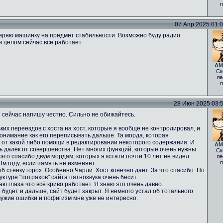
п
07 Апр 2025 01:05
еряю машинку на предмет стабильности. Возможно буду радио
в целом сейчас всё работает.
AM
Ск
ле
п
28 Июн 2025 03:52
 сейчас напишу честно. Сильно не обижайтесь.
ких переездов с хоста на хост, которые я вообще не контролировал, и
понимание как его переписывать дальше. Та морда, которая
% от какой либо помощи в редактировании некоторого содержания. И
AM
нь далёк от совершенства. Нет многих функций, которые очень нужны.
Ск
 это спасибо двум мордам, которых я кстати почти 10 лет не видел.
ле
п
м году, если память не изменяет.
б стенку горох. Особенно Чарли. Хост конечно даёт. За что спасибо. Но
ктуре "потрахов" сайта пятнозвука очень бесит.
аю глаза что всё криво работает. Я знаю это очень давно.
 будет и дальше, сайт будет закрыт. Я немного устал об тотального
чужие ошибки и пофигизм мне уже не интересно.