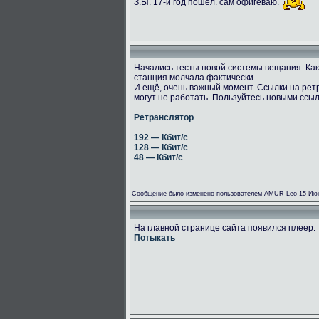
З.Ы. 17-й год пошёл. сам офигеваю.
Начались тесты новой системы вещания. Как
станция молчала фактически.
И ещё, очень важный момент. Ссылки на рет
могут не работать. Пользуйтесь новыми ссы
Ретранслятор
192 — Кбит/с
128 — Кбит/с
48 — Кбит/с
Сообщение было изменено пользователем AMUR-Leo 15 Июн
На главной странице сайта появился плеер.
Потыкать