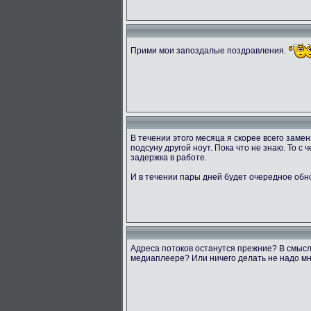
Прими мои запоздалые поздравления.
В течении этого месяца я скорее всего заме
подсуну другой ноут. Пока что не знаю. То с
задержка в работе.
И в течении пары дней будет очередное обн
Адреса потоков останутся прежние? В смысл
медиаплеере? Или ничего делать не надо мн