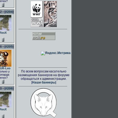
ятен?
 - [
#204
]
RexX
 - [
#205
]
UR-Leo
По всем вопросам касательно
олько у
опарда
размещения баннеров на форуме
ятен?
обращаться к администрации.
[
Наши баннеры
]
 - [
#206
]
RexX