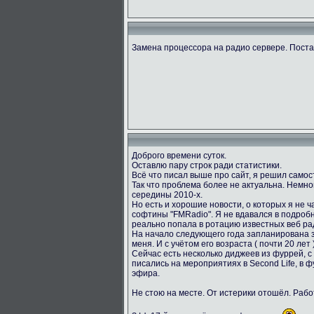
Замена процессора на радио сервере. Пост
Доброго времени суток.
Оставлю пару строк ради статистики.
Всё что писал выше про сайт, я решил само
Так что проблема более не актуальна. Немног
середины 2010-х.
Но есть и хорошие новости, о которых я не ч
софтины "FMRadio". Я не вдавался в подробн
реально попала в ротацию известных веб ра
На начало следующего года запланирована за
меня. И с учётом его возраста ( почти 20 лет
Сейчас есть несколько диджеев из фуррей, с
писались на мероприятиях в Second Life, в 
эфира.
Не стою на месте. От истерики отошёл. Раб