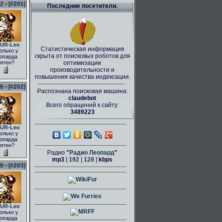
 - [
#201
]
Последние посетители.
UR-Leo
Статистическая информация
олько у
скрыта от поисковых роботов для
опарда
ятен?
оптимизации
производительности и
повышения качества индексации.
 - [
#202
]
Распознана поисковая машина:
claudebot
Всего обращений к сайту:
3489223
UR-Leo
олько у
опарда
ятен?
Радио
"
Радио Леопард
"
mp3
[
192
|
128
]
kbps
 - [
#203
]
UR-Leo
олько у
опарда