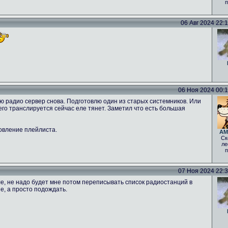
п
06 Авг 2024 22:12
06 Ноя 2024 00:16
ню радио сервер снова. Подготовлю один из старых системников. Или
 чего транслируется сейчас еле тянет. Заметил что есть большая
овление плейлиста.
AM
Ск
ле
п
07 Ноя 2024 22:30
е, не надо будет мне потом переписывать список радиостанций в
е, а просто подождать.