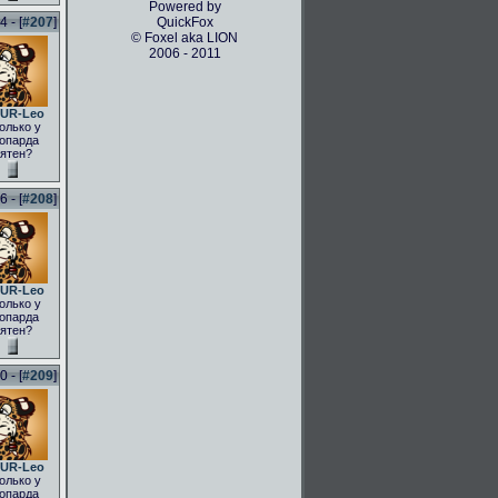
Powered by
 - [
#207
]
QuickFox
© Foxel aka LION
2006 - 2011
UR-Leo
олько у
опарда
ятен?
 - [
#208
]
UR-Leo
олько у
опарда
ятен?
 - [
#209
]
UR-Leo
олько у
опарда