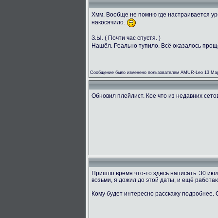
Хмм. Вообще не помню где настраивается ур
накосячило.
З.Ы. ( Почти час спустя. )
Нашёл. Реально тупило. Всё оказалось прощ
Сообщение было изменено пользователем AMUR-Leo 13 Мар
Обновил плейлист. Кое что из недавних сетов 
Пришло время что-то здесь написать. 30 ию
возьми, я дожил до этой даты, и ещё работаю
Кому будет интересно расскажу подробнее.