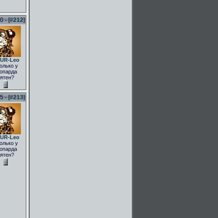
 - [
#212
]
UR-Leo
олько у
опарда
ятен?
 - [
#213
]
UR-Leo
олько у
опарда
ятен?