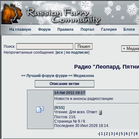
На главную
Форум
Правила
Портал
Галерея
Блоги
Поиск:
Непрочитанные сообщения: [
все
|
по подписке
]
Радио "Леопард. Пятн
<< Лучший форум фурри
<< Медиазона
Описание ветви
14 Авг 2011 18:17
Новости и анонсы радиостанции.
[RSS]
Чтение: Для всех. Ответ:
.
Постов: 216.
Страница № 9 / 9.
Последнее 30 Июл 2026 18:14.
-|
1
|
2
|
3
|
4
|
5
|
6
|
7
|
8