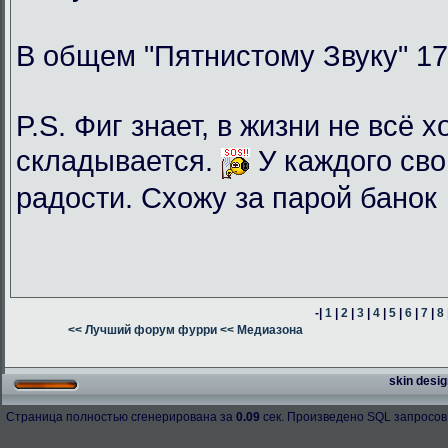
В общем "Пятнистому Звуку" 17
P.S. Фиг знает, в жизни не всё 
складывается.
У каждого сво
радости. Схожу за парой банок
-|
1
|
2
|
3
|
4
|
5
|
6
|
7
|
8
<< Лучший форум фурри
<< Медиазона
skin desig
Страница полностью сгенерирована за
0.09
сек. Произведено SQL запросов