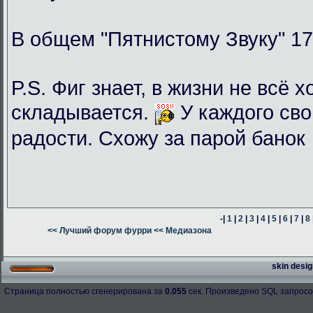
В общем "Пятнистому Звуку" 17
P.S. Фиг знает, в жизни не всё 
складывается.
У каждого сво
радости. Схожу за парой банок
-|
1
|
2
|
3
|
4
|
5
|
6
|
7
|
8
<< Лучший форум фурри
<< Медиазона
skin desig
Страница полностью сгенерирована за
0.055
сек. Произведено SQL запросо