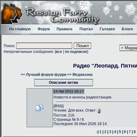
На главную
Форум
Правила
Портал
Галерея
Блоги
Поиск:
Непрочитанные сообщения: [
все
|
по подписке
]
Радио "Леопард. Пятн
<< Лучший форум фурри
<< Медиазона
Описание ветви
14 Авг 2011 18:17
Новости и анонсы радиостанции.
[RSS]
Чтение: Для всех. Ответ:
.
Постов: 216.
Страница № 9 / 9.
Последнее 30 Июл 2026 18:14.
-|
1
|
2
|
3
|
4
|
5
|
6
|
7
|
8