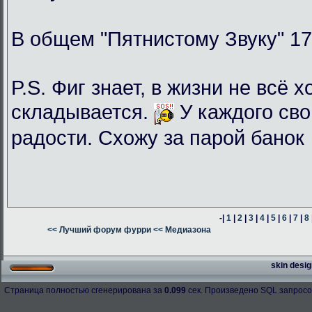
В общем "Пятнистому Звуку" 17
P.S. Фиг знает, в жизни не всё 
складывается.
У каждого сво
радости. Схожу за парой банок
-|
1
|
2
|
3
|
4
|
5
|
6
|
7
|
8
<< Лучший форум фурри
<< Медиазона
skin desig
Страница полностью сгенерирована за
0.099
сек. Произведено SQL запросо