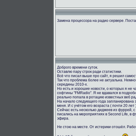
Замена процессора на радио сервере. Пост
Доброго времени суток.
Оставлю пару строк ради статистики.
Всё что писал выше про сайт, я решил само
Так что проблема более не актуальна. Немног
середины 2010-х.
Но есть и хорошие новости, о которых я не ч
софтины "FMRadio". Я не вдавался в подробн
реально попала в ротацию известных веб ра
На начало следующего года запланирована за
меня. И с учётом его возраста ( почти 20 лет
Сейчас есть несколько диджеев из фуррей, с
писались на мероприятиях в Second Life, в 
эфира.
Не стою на месте. От истерики отошёл. Раб