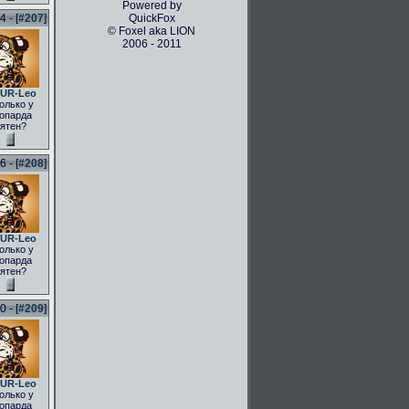
Powered by
 - [
#207
]
QuickFox
© Foxel aka LION
2006 - 2011
UR-Leo
олько у
опарда
ятен?
 - [
#208
]
UR-Leo
олько у
опарда
ятен?
 - [
#209
]
UR-Leo
олько у
опарда