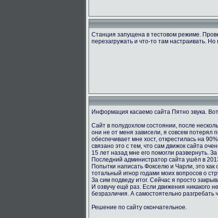
Станция запущена в тестовом режиме. Пров
перезагружать и что-то там настраивать. Но 
Информация касаемо сайта Пятно звука. Вот
Сайт в полудохлом состоянии, после несколь
они не от меня зависели, я совсем потерял 
обеспечивает мне хост, открестилась на 90
связано это с тем, что сам движок сайта оче
15 лет назад мне его помогли развернуть. За
Последний администратор сайта ушёл в 2013
Попытки написать Фокселю и Чарли, это как о
тотальный игнор годами моих вопросов о стру
За сим подведу итог. Сейчас я просто закрыв
И озвучу ещё раз. Если движения никакого не
безразличия. А самостоятельно разгребать 
Решение по сайту окончательное.