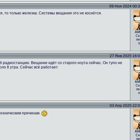
09 Ноя 2024 00:34
ся, то только железка. Системы вещания это не коснётся.
AM
Ск
ле
п
27 Янв 2025 16:06
б радиостанцию. Вещание идёт со старого ноута сейчас. Он тупо не
оло 8 утра. Сейчас всё работает.
AM
Ск
ле
п
03 Апр 2025 22:00
техническим причинам.
AM
Ск
ле