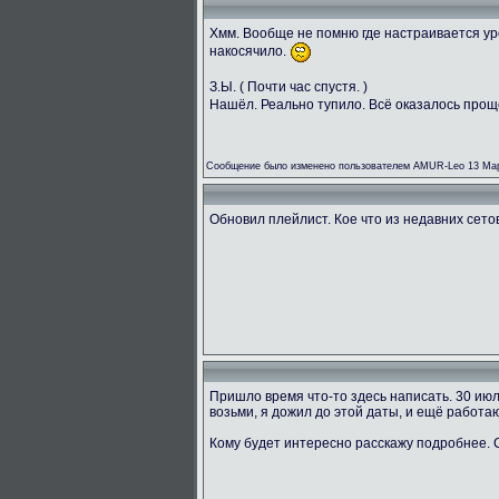
Хмм. Вообще не помню где настраивается ур
накосячило.
З.Ы. ( Почти час спустя. )
Нашёл. Реально тупило. Всё оказалось прощ
Сообщение было изменено пользователем AMUR-Leo 13 Мар
Обновил плейлист. Кое что из недавних сетов 
Пришло время что-то здесь написать. 30 ию
возьми, я дожил до этой даты, и ещё работаю
Кому будет интересно расскажу подробнее.