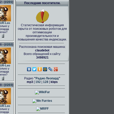
 - [
#201
]
Последние посетители.
UR-Leo
Статистическая информация
олько у
скрыта от поисковых роботов для
опарда
ятен?
оптимизации
производительности и
повышения качества индексации.
 - [
#202
]
Распознана поисковая машина:
claudebot
Всего обращений к сайту:
3498921
UR-Leo
олько у
опарда
ятен?
Радио
"
Радио Леопард
"
mp3
[
192
|
128
]
kbps
 - [
#203
]
UR-Leo
олько у
опарда