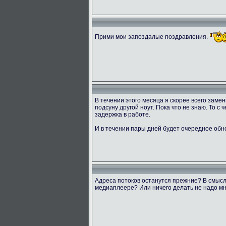
Прими мои запоздалые поздравления.
В течении этого месяца я скорее всего заме
подсуну другой ноут. Пока что не знаю. То с
задержка в работе.
И в течении пары дней будет очередное обн
Адреса потоков останутся прежние? В смысл
медиаплеере? Или ничего делать не надо мн