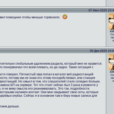
07 Июл 2025 23:40
авил помощнее чтобы меньше тормозило.
AM
Ск
ле
п
30 Дек 2025 23:05
стоятельно глобальным удалением раздела, который мне не нравится.
о понервничал что всем плевать, но да ладно. Такая ситуация с
AM
асто говорил. Пятнистый звук попал в каталог веб радиостанций
Ск
ости, потому как не знаю кто этому посодействовал, или станция
ле
п
диостанций. Но смысл в том, что слушателей стало солидно больше.
мена БП на сервере. Тот что стоит сейчас был 3 раза в ремонте у
 ), я не вижу смысла его реанимировать. Это так, подробности.
 которыми налажен контакт. Они мне скидывают свои сеты, которые
фуррёвых клубах. Сейчас я в основном там и беру новые записи для
отаем дальше.