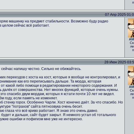
п
07 Апр 2025 01:05
еряю машинку на предмет стабильности. Возможно буду радио
в целом сейчас всё работает.
AM
Ск
ле
п
28 Июн 2025 03:52
 сейчас напишу честно. Сильно не обижайтесь.
ких переездов с хоста на хост, которые я вообще не контролировал, и
понимание как его переписывать дальше. Та морда, которая
% от какой либо помощи в редактировании некоторого содержания. И
AM
нь далёк от совершенства. Нет многих функций, которые очень нужны.
Ск
 это спасибо двум мордам, которых я кстати почти 10 лет не видел.
ле
п
м году, если память не изменяет.
б стенку горох. Особенно Чарли. Хост конечно даёт. За что спасибо. Но
ктуре "потрахов" сайта пятнозвука очень бесит.
аю глаза что всё криво работает. Я знаю это очень давно.
 будет и дальше, сайт будет закрыт. Я немного устал об тотального
чужие ошибки и пофигизм мне уже не интересно.