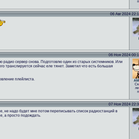
п
06 Авг 2024 22:12
06 Ноя 2024 00:16
ню радио сервер снова. Подготовлю один из старых системников. Или
 чего транслируется сейчас еле тянет. Заметил что есть большая
овление плейлиста.
AM
Ск
ле
п
07 Ноя 2024 22:30
е, не надо будет мне потом переписывать список радиостанций в
е, а просто подождать.