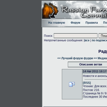
На главную
Форум
Правила
По
Поиск:
Непрочитанные сообщения: [
все
|
по подпис
Рад
<< Лучший форум фурри
<< Медиа
Описание ветви
14 Авг 2011 18:17
Новости и анонс
[RSS]
Чтение: Для всех
Постов: 216.
Страница № 9 / 9
Последнее 30 Июл