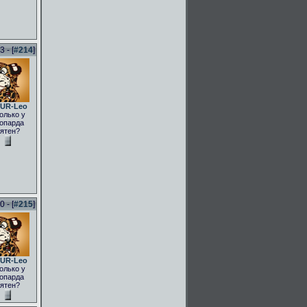
 - [
#214
]
UR-Leo
олько у
опарда
ятен?
 - [
#215
]
UR-Leo
олько у
опарда
ятен?