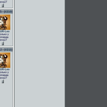
ятен?
 - [
#210
]
UR-Leo
олько у
опарда
ятен?
 - [
#211
]
UR-Leo
олько у
опарда
ятен?