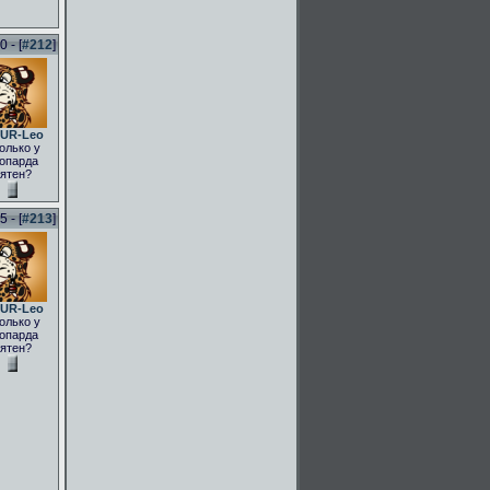
 - [
#212
]
UR-Leo
олько у
опарда
ятен?
 - [
#213
]
UR-Leo
олько у
опарда
ятен?