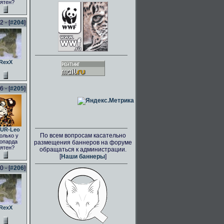
ятен?
 - [
#204
]
RexX
 - [
#205
]
UR-Leo
По всем вопросам касательно
олько у
опарда
размещения баннеров на форуме
ятен?
обращаться к администрации.
[
Наши баннеры
]
 - [
#206
]
RexX