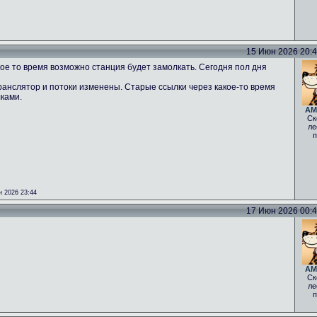
15 Июн 2026 20:43
ое то время возможно станция будет замолкать. Сегодня пол дня
ранслятор и потоки изменены. Старые ссылки через какое-то время
лками.
AM
Ск
ле
п
 2026 23:44
17 Июн 2026 00:40
AM
Ск
ле
п