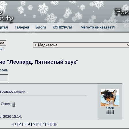
ртал
Галерея
Блоги
КОНКУРСЫ
Чего-то не хватает?
ке
]
ио "Леопард. Пятнистый звук"
зона
ы радиостанции.
. Ответ:
.
Sheil
.
 2026 18:14.
-|
1
|
2
|
3
|
4
|
5
|
6
|
7
|
8
|
[9]
|-