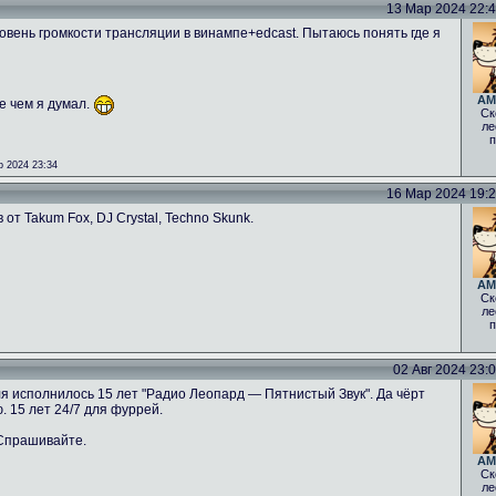
13 Мар 2024 22:42
овень громкости трансляции в винампе+edcast. Пытаюсь понять где я
AM
е чем я думал.
Ск
ле
п
 2024 23:34
16 Мар 2024 19:26
от Takum Fox, DJ Crystal, Techno Skunk.
AM
Ск
ле
п
02 Авг 2024 23:08
ля исполнилось 15 лет "Радио Леопард — Пятнистый Звук". Да чёрт
. 15 лет 24/7 для фуррей.
 Спрашивайте.
AM
Ск
ле