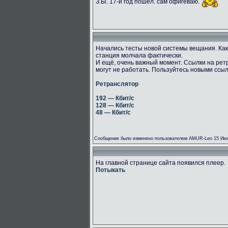
З.Ы. 17-й год пошёл. сам офигеваю.
Начались тесты новой системы вещания. Как
станция молчала фактически.
И ещё, очень важный момент. Ссылки на рет
могут не работать. Пользуйтесь новыми ссы
Ретранслятор
192 — Кбит/с
128 — Кбит/с
48 — Кбит/с
Сообщение было изменено пользователем AMUR-Leo 15 Июн
На главной странице сайта появился плеер.
Потыкать